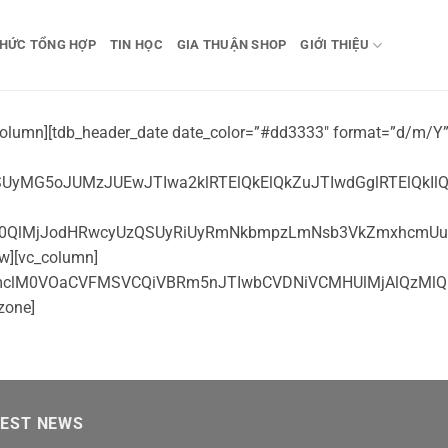
THỨC TỔNG HỢP
TIN HỌC
GIA THUẬN SHOP
GIỚI THIỆU
yMHJlbCUzRCUyMnN0eWxlc2hlZXQlMjIlM0UlM0NtZXRhJTIwaHR0cC1lcXVpdiUzRCUyMkNvbnRlbnQtVHlwZSUyMiUyMGNvbnRlbnQlM0QlMjJ0ZXh0JTJGaHRtbCUzQiUyMGNoYXJzZXQlM0R1dGYtOCUyMiUyMCUyRiUzRSUzQ21ldGElMjBuYW1lJTNEJTIydmlld3BvcnQlMjIlMjBjb250ZW50JTNEJTIyd2lkdGglM0RkZXZpY2Utd2lkdGglMkMlMjBpbml0aWFsLXNjYWxlJTNEMS4wJTJDJTIwbWF4aW11bS1zY2FsZSUzRDEuMCUyQyUyMHVzZXItc2NhbGFibGUlM0R5ZXMlMjIlMjAlMkYlM0UlM0NtZXRhJTIwaHR0cC1lcXVpdiUzRCUyMlgtVUEtQ29tcGF0aWJsZSUyMiUyMGNvbnRlbnQlM0QlMjJJRSUzRGVkZ2UlMkNjaHJvbWUlM0QxJTIyJTIwJTJGJTNFJTNDbWV0YSUyMG5hbWUlM0QlMjJIYW5kaGVsZEZyaWVuZGx5JTIyJTIwY29udGVudCUzRCUyMnRydWUlMjIlMjAlMkYlM0UlM0NtZXRhJTIwbmFtZSUzRCUyMmFwcGxlLXRvdWNoLWZ1bGxzY3JlZW4lMjIlMjBjb250ZW50JTNEJTIyeWVzJTIyJTJGJTNFJTNDbWV0YSUyMG5hbWUlM0QlMjJkZXNjcmlwdGlvbiUyMiUyMGNvbnRlbnQlM0QlMjJEZWZhdWx0JTIwRGVzY3JpcHRpb24lMjIlMjAlMkYlM0UlM0NtZXRhJTIwbmFtZSUzRCUyMmtleXdvcmRzJTIyJTIwY29udGVudCUzRCUyMiUyMiUyMCUyRiUzRSUzQ21ldGElMjBuYW1lJTNEJTIycm9ib3RzJTIyJTIwY29udGVudCUzRCUyMklOREVYJTJDRk9MTE9XJTIyJTIwJTJGJTNFJTNDbGluayUyMHJlbCUzRCUyMnN0eWxlc2hlZXQlMjIlMjB0eXBlJTNEJTIydGV4dCUyRmNzcyUyMiUyMGhyZWYlM0QlMjJodHRwcyUzQSUyRiUyRnN0YXRpYy5hY2Nlc3N0cmFkZS52biUyRmNvdXBvbiUyRnYyJTJGY3NzJTJGYm9vdHN0cmFwLm1pbi5jc3MlMjIlMjBtZWRpYSUzRCUyMmFsbCUyMiUyMCUyRiUzRSUzQ2xpbmslMjByZWwlM0QlMjJzdHlsZXNoZWV0JTIyJTIwdHlwZSUzRCUyMnRleHQlMkZjc3MlMjIlMjBocmVmJTNEJTIyaHR0cHMlM0ElMkYlMkZzdGF0aWMuYWNjZXNzdHJhZGUudm4lMkZjb3Vwb24lMkZ2MiUyRmNzcyUyRmNzcy12b3VjaGVyLmNzcyUyMiUyMG1lZGlhJTNEJTIyYWxsJTIyJTIwJTJGJTNFJTNDbGluayUyMHJlbCUzRCUyMnN0eWxlc2hlZXQlMjIlMjB0eXBlJTNEJTIydGV4dCUyRmNzcyUyMiUyMGhyZWYlM0QlMjJodHRwcyUzQSUyRiUyRnN0YXRpYy5hY2Nlc3N0cmFkZS52biUyRmNvdXBvbiUyRnYyJTJGanMlMkZzbGljayUyRnNsaWNrLmNzcyUyMiUyMG1lZGlhJTNEJTIyYWxsJTIyJTIwJTJGJTNFJTNDbGluayUyMHJlbCUzRCUyMnN0eWxlc2hlZXQlMjIlMjB0eXBlJTNEJTIydGV4dCUyRmNzcyUyMiUyMGhyZWYlM0QlMjJodHRwcyUzQSUyRiUyRnN0YXRpYy5hY2Nlc3N0cmFkZS52biUyRmNvdXBvbiUyRnYyJTJGanMlMkZzbGljayUyRnNsaWNrLXRoZW1lLmNzcyUyMiUyMG1lZGlhJTNEJTIyYWxsJTIyJTIwJTJGJTNFJTNDZGl2JTIwaWQlM0QlMjJsYXlvdXQtd3JhcHBlciUyMiUzRSUyMCUzQ21haW4lMjBjbGFzcyUzRCUyMnZvdWNoZXItbWFpbiUyMiUzRSUzQ2RpdiUyMGNsYXNzJTNEJTIyY29udGFpbmVyJTIyJTNFJTNDZGl2JTIwY2xhc3MlM0QlMjJ2b3VjaGVyLXRhZ3NlYXJjaCUyMiUzRSUzQ2RpdiUyMGNsYXNzJTNEJTIyc2VhcmNoLWZvcm0lMjIlM0UlMjAlM0NzcGFuJTIwY2xhc3MlM0QlMjJpY29uJTIyJTNFJTNDaW1nJTIwc3JjJTNEJTIyaHR0cHMlM0ElMkYlMkZzdGF0aWMuYWNjZXNzdHJhZGUudm4lMkZjb3Vwb24lMkZ2MiUyRmltYWdlcyUyRmljb24tc2VhcmNoLnN2ZyUyMiUyMGFsdCUzRCUyMiUyMiUzRSUzQyUyRnNwYW4lM0UlMjAlM0NpbnB1dCUyMGNsYXNzJTNEJTIyZm9ybS1jb250cm9sJTIyJTIwaWQlM0QlMjJzZWFyY2glMjIlMjBwbGFjZWhvbGRlciUzRCUyMk5oJUUxJUJBJUFEcCUyMGxpJUMzJUFBbiUyMGslRTElQkElQkZ0JTIwcyVFMSVCQSVBM24lMjBwaCVFMSVCQSVBOW0lMjBjJUUxJUJBJUE3biUyMHQlQzMlQUNtJTIyJTIwdHlwZSUzRCUyMnRleHQlMjIlMjB2YWx1ZSUzRCUyMiUyMiUzRSUzQyUyRmRpdiUzRSUzQ3VsJTIwY2xhc3MlM0QlMjJ0YWdzLWZvcm0lMjBsaXN0LXVuc3R5bGVkJTIyJTNFJTNDbGklM0UlM0NhJTIwaHJlZiUzRCUyMiUyMyUyMiUzRSUzQyUyRmElM0UlM0MlMkZsaSUzRSUzQyUyRnVsJTNFJTNDJTJGZGl2JTNFJTNDZGl2JTIwY2xhc3MlM0QlMjJ2b3VjaGVyLW1vc3RicmFuZCUyMiUzRSUzQ2g0JTIwY2xhc3MlM0QlMjJ0aXRsZSUyMiUzRUMlQzMlQTFjJTIwbmglQzMlQTAlMjBjdW5nJTIwYyVFMSVCQSVBNXAlMjBuJUUxJUJCJTk1aSUyMGIlRTElQkElQUR0JTNDJTJGaDQlM0UlM0NkaXYlMjBjbGFzcyUzRCUyMmxpc3RicmFuZC1pdGVtJTIyJTNFJTNDZGl2JTIwY2xhc3MlM0QlMjJpdGVtLWJyYW5kJTIyJTNFJTIwJTNDYSUyMGhyZWYlM0QlMjIlMjIlM0UlMjAlM0NpbWclMjBzcmMlM0QlMjJodHRwcyUzQSUyRiUyRnN0YXRpYy5hY2Nlc3N0cmFkZS52biUyRmNvdXBvbiUyRnYyJTJGaW1hZ2VzJTJGbG9nby1icmFuZCUyRmltZy0xMi5wbmclMjIlMjBhbHQlM0QlMjIlMjIlM0UlMjAlM0NzcGFuJTNFJTNDJTJGc3BhbiUzRSUyMCUzQyUyRmElM0UlM0MlMkZkaXYlM0UlM0MlMkZkaXYlM0UlM0MlMkZkaXYlM0UlM0NkaXYlMjBjbGFzcyUzRCUyMnZvdWNoZXItZGVhbGhvdCUyMiUzRSUzQ2RpdiUyMGNsYXNzJTNEJTIydGl0bGUtZmlsdGVyJTIyJTNFJTNDZGl2JTIwY2xhc3MlM0QlMjJ0aXRsZS10b3RhbCUyMiUzRSUyMCUzQ2ltZyUyMHNyYyUzRCUyMmh0dHBzJTNBJTJGJTJGc3RhdGljLmFjY2Vzc3RyYWRlLnZuJTJGY291cG9uJTJGdjIlMkZpbWFnZXMlMkZpY29uLWNvdXBvbi5zdmclMjIlMjBhbHQlM0QlMjIlMjIlM0UlM0NoMiUyMGNsYXNzJTNEJTIydGl0bGUlMjIlM0VEZWFsJTIwSG90JTNDJTJGaDIlM0UlM0MlMkZkaXYlM0UlM0NkaXYlMjBjbGFzcyUzRCUyMmRyb3Bkb3duJTIwZmlsdGVyLXNvcnQlMjIlM0UlMjAlM0NidXR0b24lMjBjbGFzcyUzRCUyMmRyb3Bkb3duLXRvZ2dsZSUyMiUyMHR5cGUlM0QlMjJidXR0b24lMjIlMjBpZCUzRCUyMmRyb3Bkb3duTWVudUJ1dHRvbiUyMiUyMGRhdGEtdG9nZ2xlJTNEJTIyZHJvcGRvd24lMjIlMjBhcmlhLWhhc3BvcHVwJTNEJTIydHJ1ZSUyMiUyMGFyaWEtZXhwYW5kZWQlM0QlMjJmYWxzZSUyMiUzRSUyMCUzQ3NwYW4lM0VOZyVDMyVBMHklM0MlMkZzcGFuJTNFJTIwJTNDaSUyMGNsYXNzJTNEJTIyaWNvbi1k
TEST NEWS