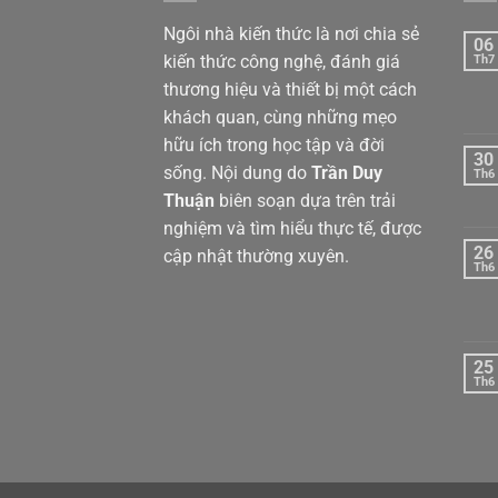
Ngôi nhà kiến thức là nơi chia sẻ
06
kiến thức công nghệ, đánh giá
Th7
thương hiệu và thiết bị một cách
khách quan, cùng những mẹo
hữu ích trong học tập và đời
30
sống. Nội dung do
Trần Duy
Th6
Thuận
biên soạn dựa trên trải
nghiệm và tìm hiểu thực tế, được
26
cập nhật thường xuyên.
Th6
25
Th6