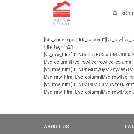
Bỏ
qua
KIẾN 
nội
dung
[tdc_zone type=”tdc_content”][vc_row][vc_column][tdb_header_date date_color=”#dd3333″ format=”d/m/Y” align_horiz=”content-horiz-right”][tdb_title title_tag=”h2″][vc_raw_html]JTNDcCUzRU5nJUMzJUI0aSUyMG5oJUMzJUEwJTIwa2klRTElQkElQkZuJTIwdGglRTElQkIlQTljJTJDJTIwbiVDNiVBMWklMjBiJUUxJUJBJUExbiUyMGMlQzMlQjMlMjB0aCVFMSVCQiU4MyUyMGQlRTElQkIlODUlMjBkJUMzJUEwbmclMjBuaCVFMSVCQSVBRG4lMjAlQzQlOTElQzYlQjAlRTElQkIlQTNjJTIwdiVDMyVCNCUyMHMlRTElQkIlOTElMjBtJUMzJUEzJTIwZ2klRTElQkElQTNtJTIwZ2klQzMlQTElMkMlMjBjaCVDNiVCMCVDNiVBMW5nJTIwdHIlQzMlQUNuaCUyMGtodXklRTElQkElQkZuJTIwbSVDMyVBM2klMjB2JUMzJUEwJTIwYyVDMyVCMm4lMjBjJUMzJUIzJTIwdGglRTElQkIlODMlMjBraCVDMyVBMW0lMjBwaCVDMyVBMSUyMGMlQzMlQTFjJTIwbSVFMSVCQSVCN3QlMjBoJUMzJUEwbmclMjBob3QlMjBraCVDMyVBMWMuJTNDJTJGcCUzRSUyMCUzQ3AlM0VOZyVDMyVCNGklMjBuaCVDMyVBMCUyMGtpJUUxJUJBJUJGbiUyMHRoJUUxJUJCJUE5YyUyMGx1JUMzJUI0biUyMHMlRTElQkElQjVuJTIwcyVDMyVBMG5nJTIwcyVDNCU4M24lMjBnaSVDMyVCQXAlMjBiJUUxJUJBJUExbiUyMG5oJUUxJUJCJUFGbmclMjBtJUMzJUEzJTIwZ2klRTElQkElQTNtJTIwZ2klQzMlQTElMkMlMjBjaCVDNiVCMCVDNiVBMW5nJTIwdHIlQzMlQUNuaCUyMGtodXklRTElQkElQkZuJTIwbSVDMyVBM2klMjBtJUUxJUJCJTlCaSUyMG5oJUUxJUJBJUE1dCUyQyUyMCVDNCU5MSVFMSVCQSVBN3klMjAlQzQlOTElRTElQkIlQTclMjBuaCVFMSVCQSVBNXQlMjB0JUUxJUJCJUFCJTIwbmglRTElQkIlQUZuZyUyMHMlQzMlQTBuJTIwdGglQzYlQjAlQzYlQTFuZyUyMG0lRTElQkElQTFpJTIwJUM0JTkxaSVFMSVCQiU4N24lMjB0JUUxJUJCJUFEJTJDJTIwYyVDMyVBMWMlMjBzaG9wJTIwaG8lRTElQkElQjdjJTIwYyVDMyVBMWMlMjBjaCVDNiVCMCVDNiVBMW5nJTIwdHIlQzMlQUNuaCUyMGglRTElQkIlOERjJTIwb25saW5lJTNBJTIwJUMyJUEwTGF6YWRhJTJDJTIwU2hvcGVlJTJDJTIwVGlraSUyQyUyMFNlbmRvJTJDJTIwQiVDMyVBMWNoJTIwaCVDMyVCM2ElMjB4YW5oJTJDJTIwJUM0JTkwaSVFMSVCQiU4N24lMjBtJUMzJUExeSUyMHhhbmglMkMlMjBVbmljYS4uLi4lM0MlMkZwJTNFJTBBJTBBJTNDcCUzRVQlRTElQkIlOTVuZyUyMGglRTElQkIlQTNwJTIwYyVDMyVBMWMlMjBtJUMzJUEzJTIwZ2klRTElQkElQTNtJTIwZ2klQzMlQTElMjBjJUUxJUJCJUE3YSUyMGMlQzMlQTFjJTIwdHJhbmclMjB0aCVDNiVCMCVDNiVBMW5nJTIwbSVFMSVCQSVBMWklMjAlQzQlOTFpJUUxJUJCJTg3biUyMHQlRTElQkIlQUQlMjBoJUMzJUEwbmclMjAlQzQlOTElRTElQkElQTd1JTIwVmklRTElQkIlODd0JTIwTmFtLiUyME5oJUM2JUIwJTIwU2hvcGVlJTJDJTIwVGlraSUyQyUyMExhemFkYS4lM0MlMkZwJTNFJTBBJTBBJTNDcCUzRUx1JUMzJUI0biUyMGx1JUMzJUI0biUyMGMlRTElQkElQURwJTIwbmglRTElQkElQUR0JTIwbSVDMyVBMyUyMGdpJUUxJUJBJUEzbSUyMGdpJUMzJUExJTIwbSVFMSVCQiU5QmklMjBuaCVFMSVCQSVBNXQlMjBoJUUxJUJBJUIxbmclMjBuZyVDMyVBMHkuJTNDJTJGcCUzRSUwQSUzQ3AlM0UlMEFIJUMzJUEzeSUyMG5oJUUxJUJBJUFEcCUyMGxpbmslMjBzJUUxJUJBJUEzbiUyMHBoJUUxJUJBJUE5bSUyMG0lQzMlQTAlMjBiJUUxJUJBJUExbiUyMGMlRTElQkElQTduJTIwdCVDMyVBQ20lMjB2JUMzJUEwbyUyMGtodW5nJTIwdCVDMyVBQ20lMjBraSVFMSVCQSVCRm0lMjAlQzQlOTElRTElQkIlODMlMjB0JUMzJUFDbSUyMG0lQzMlQTMlMjBnaSVFMSVCQSVBM20lMjBnaSVDMyVBMSUyMHBoJUMzJUI5JTIwaCVFMSVCQiVBM3AlMjBuaCVDMyVBOS4lMEElM0MlMkZwJTNF[/vc_raw_html][/vc_column][/vc_row][vc_row][vc_column][vc_raw_html]JTNDbGluayUyMGhyZWYlM0QlMjJodHRwcyUzQSUyRiUyRmNkbmpzLmNsb3VkZmxhcmUuY29tJTJGYWpheCUyRmxpYnMlMkZmb250LWF3ZXNvbWUlMkY1LjE1LjElMkZjc3MlMkZhbGwubWluLmNzcyUyMiU
ABOUT US
LA