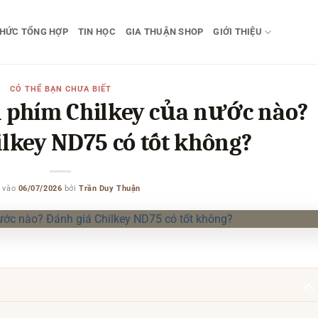
THỨC TỔNG HỢP
TIN HỌC
GIA THUẬN SHOP
GIỚI THIỆU
CÓ THỂ BẠN CHƯA BIẾT
 phím Chilkey của nước nào?
ilkey ND75 có tốt không?
 vào
06/07/2026
bởi
Trần Duy Thuận