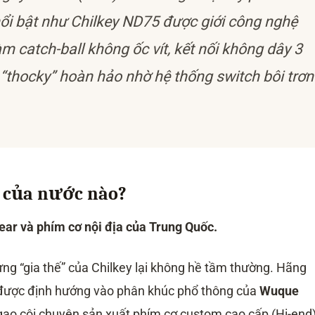
i bật như Chilkey ND75 được giới công nghệ
m catch-ball không ốc vít, kết nối không dây 3
 “thocky” hoàn hảo nhờ hệ thống switch bôi trơn
à của nước nào?
ar và phím cơ nội địa của Trung Quốc.
ng “gia thế” của Chilkey lại không hề tầm thường. Hãng
) được định hướng vào phân khúc phổ thông của
Wuque
gạo cội chuyên sản xuất phím cơ custom cao cấp (Hi-end