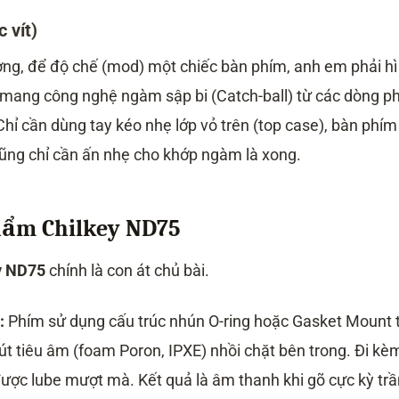
 vít)
ờng, để độ chế (mod) một chiếc bàn phím, anh em phải hì
 mang công nghệ ngàm sập bi (Catch-ball) từ các dòng p
Chỉ cần dùng tay kéo nhẹ lớp vỏ trên (top case), bàn phím
 cũng chỉ cần ấn nhẹ cho khớp ngàm là xong.
phẩm Chilkey ND75
y ND75
chính là con át chủ bài.
:
Phím sử dụng cấu trúc nhún O-ring hoặc Gasket Mount 
mút tiêu âm (foam Poron, IPXE) nhồi chặt bên trong. Đi kèm
ược lube mượt mà. Kết quả là âm thanh khi gõ cực kỳ tr