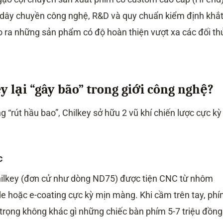
ộ dây chuyền công nghệ, R&D và quy chuẩn kiểm định khắ
o ra những sản phẩm có độ hoàn thiện vượt xa các đối th
y lại “gây bão” trong giới công nghệ?
 “rút hầu bao”, Chilkey sở hữu 2 vũ khí chiến lược cực kỳ
c
Chilkey (đơn cử như dòng ND75) được tiện CNC từ nhôm
de hoặc e-coating cực kỳ mịn màng. Khi cầm trên tay, ph
trọng không khác gì những chiếc bàn phím 5-7 triệu đồng