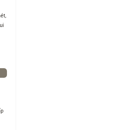
ét,
ui
ấp