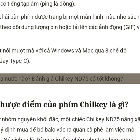
 có tiếng tạp âm (ping lá đồng).
hải bàn phím được trang bị một màn hình màu nhỏ sắc n
heo dõi dung lượng pin hoặc tải lên các ảnh động (GIF) v
t nối mượt mà với cả Windows và Mac qua 3 chế độ
dây Type-C).
hược điểm của phím Chilkey là gì?
ừ nhôm nguyên khối đặc, một chiếc Chilkey ND75 nặng x
 ý định mua để bỏ balo vác ra quán cà phê làm việc mỗi
i. Nó sinh ra là để nằm im lìm chễm chệ trên bàn setup.