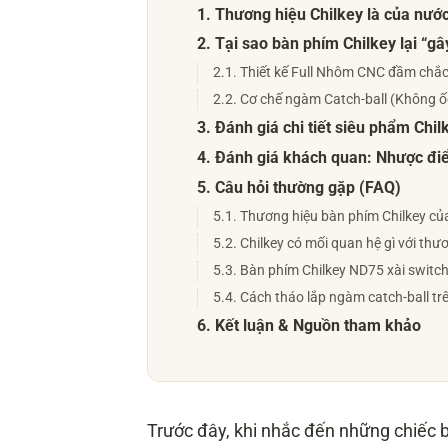
1. Thương hiệu Chilkey là của nướ
2. Tại sao bàn phím Chilkey lại “g
2.1. Thiết kế Full Nhôm CNC đầm chắ
2.2. Cơ chế ngàm Catch-ball (Không ốc
3. Đánh giá chi tiết siêu phẩm Chi
4. Đánh giá khách quan: Nhược điể
5. Câu hỏi thường gặp (FAQ)
5.1. Thương hiệu bàn phím Chilkey củ
5.2. Chilkey có mối quan hệ gì với th
5.3. Bàn phím Chilkey ND75 xài switch
5.4. Cách tháo lắp ngàm catch-ball tr
6. Kết luận & Nguồn tham khảo
Trước đây, khi nhắc đến những chiếc 