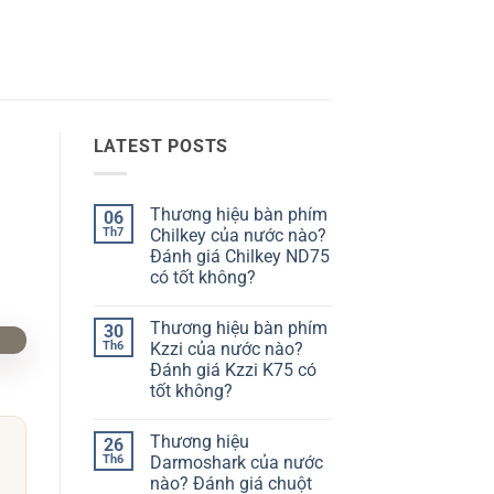
LATEST POSTS
Thương hiệu bàn phím
06
Th7
Chilkey của nước nào?
Đánh giá Chilkey ND75
có tốt không?
Không
có
Thương hiệu bàn phím
30
bình
luận
Th6
Kzzi của nước nào?
ở
Đánh giá Kzzi K75 có
Thương
hiệu
tốt không?
bàn
phím
Không
Chilkey
có
Thương hiệu
26
của
bình
nước
luận
Th6
Darmoshark của nước
ở
nào?
nào? Đánh giá chuột
Thương
Đánh