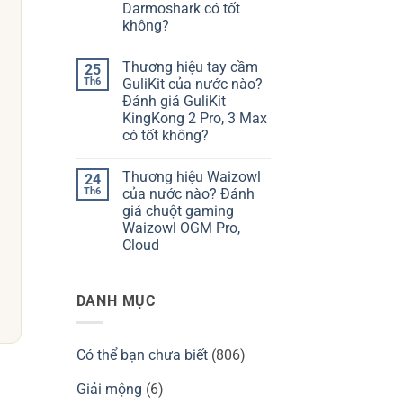
hiệu
giá
Darmoshark có tốt
bàn
Chilkey
không?
phím
ND75
Kzzi
có
Không
của
tốt
có
nước
không?
Thương hiệu tay cầm
25
bình
nào?
luận
Th6
GuliKit của nước nào?
Đánh
ở
giá
Đánh giá GuliKit
Thương
Kzzi
hiệu
KingKong 2 Pro, 3 Max
K75
Darmoshark
có
có tốt không?
của
tốt
nước
Không
không?
nào?
có
Đánh
Thương hiệu Waizowl
24
bình
giá
luận
Th6
của nước nào? Đánh
chuột
ở
Darmoshark
giá chuột gaming
Thương
có
hiệu
Waizowl OGM Pro,
tốt
tay
không?
Cloud
cầm
GuliKit
Không
của
có
nước
bình
nào?
DANH MỤC
luận
Đánh
ở
giá
Thương
GuliKit
hiệu
KingKong
Waizowl
2
Có thể bạn chưa biết
(806)
của
Pro,
nước
3
nào?
Giải mộng
(6)
Max
Đánh
có