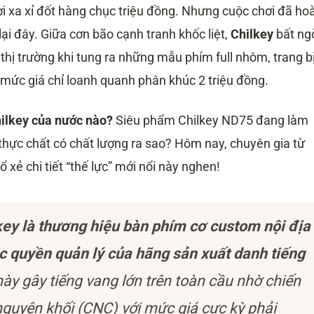
i xa xỉ đốt hàng chục triệu đồng. Nhưng cuộc chơi đã ho
ại đây. Giữa cơn bão cạnh tranh khốc liệt,
Chilkey
bất ng
hị trường khi tung ra những mẫu phím full nhôm, trang b
mức giá chỉ loanh quanh phân khúc 2 triệu đồng.
ilkey của nước nào?
Siêu phẩm Chilkey ND75 đang làm
thực chất có chất lượng ra sao? Hôm nay, chuyên gia từ
xẻ chi tiết “thế lực” mới nổi này nghen!
key là thương hiệu bàn phím cơ custom nội địa
c quyền quản lý của hãng sản xuất danh tiếng
y gây tiếng vang lớn trên toàn cầu nhờ chiến
guyên khối (CNC) với mức giá cực kỳ phải