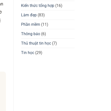
giá
tốt
àn
chuột
Kiến thức tổng hợp
(16)
không?
gaming
Waizowl
ờ
OGM
Làm đẹp
(83)
Pro,
ị
Cloud
Phần mềm
(11)
Thông báo
(6)
Thủ thuật tin học
(7)
Tin học
(29)