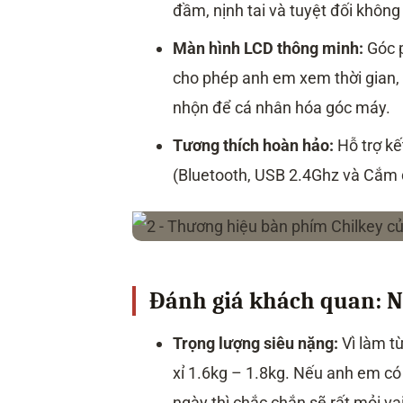
đầm, nịnh tai và tuyệt đối không
Màn hình LCD thông minh:
Góc p
cho phép anh em xem thời gian, t
nhộn để cá nhân hóa góc máy.
Tương thích hoàn hảo:
Hỗ trợ kế
(Bluetooth, USB 2.4Ghz và Cắm 
Đánh giá khách quan: N
Trọng lượng siêu nặng:
Vì làm t
xỉ 1.6kg – 1.8kg. Nếu anh em có
ngày thì chắc chắn sẽ rất mỏi va