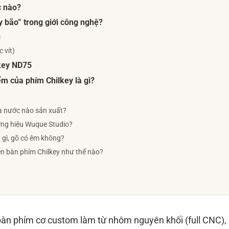
c nào?
ây bão” trong giới công nghệ?
c
 vít)
lkey ND75
m của phím Chilkey là gì?
a nước nào sản xuất?
ương hiệu Wuque Studio?
 gì, gõ có êm không?
ên bàn phím Chilkey như thế nào?
bàn phím cơ custom làm từ nhôm nguyên khối (full CNC),