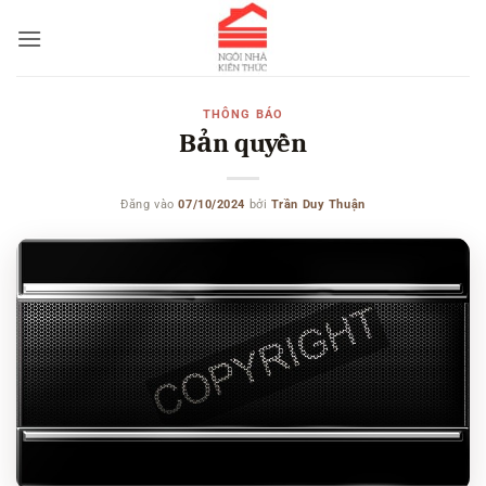
Bỏ
qua
nội
dung
THÔNG BÁO
Bản quyền
Đăng vào
07/10/2024
bởi
Trần Duy Thuận