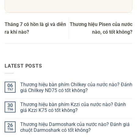
Tháng 7 cô hồn là gì và diễn
Thương hiệu Pisen của nước
ra khi nào?
nào, có tốt không?
LATEST POSTS
Thương hiệu bàn phím Chilkey của nước nào? Đánh
06
Th7
giá Chilkey ND75 có tốt không?
Không
có
Thương hiệu bàn phím Kzzi của nước nào? Đánh
30
bình
luận
Th6
giá Kzzi K75 có tốt không?
ở
Thương
Không
hiệu
có
Thương hiệu Darmoshark của nước nào? Đánh giá
26
bàn
bình
phím
luận
Th6
chuột Darmoshark có tốt không?
Chilkey
ở
của
Thương
Không