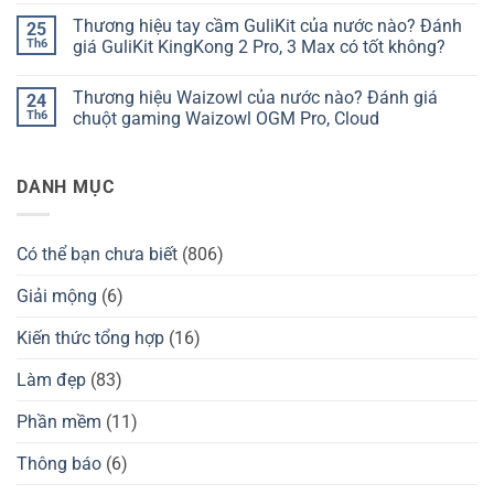
nước
hiệu
có
Thương hiệu tay cầm GuliKit của nước nào? Đánh
25
nào?
bàn
bình
Đánh
phím
luận
Th6
giá GuliKit KingKong 2 Pro, 3 Max có tốt không?
giá
Kzzi
ở
Chilkey
của
Thương
Không
ND75
nước
hiệu
có
Thương hiệu Waizowl của nước nào? Đánh giá
24
có
nào?
Darmoshark
bình
tốt
Đánh
của
luận
Th6
chuột gaming Waizowl OGM Pro, Cloud
không?
giá
nước
ở
Kzzi
nào?
Thương
Không
K75
Đánh
hiệu
có
có
giá
tay
bình
DANH MỤC
tốt
chuột
cầm
luận
không?
Darmoshark
GuliKit
ở
có
của
Thương
tốt
nước
hiệu
không?
nào?
Waizowl
Có thể bạn chưa biết
(806)
Đánh
của
giá
nước
GuliKit
nào?
Giải mộng
(6)
KingKong
Đánh
2
giá
Pro,
chuột
Kiến thức tổng hợp
(16)
3
gaming
Max
Waizowl
có
OGM
Làm đẹp
(83)
tốt
Pro,
không?
Cloud
Phần mềm
(11)
Thông báo
(6)