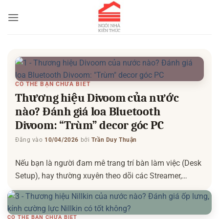
Bỏ
qua
nội
dung
CÓ THỂ BẠN CHƯA BIẾT
Thương hiệu Divoom của nước
nào? Đánh giá loa Bluetooth
Divoom: “Trùm” decor góc PC
Đăng vào
10/04/2026
bởi
Trần Duy Thuận
Nếu bạn là người đam mê trang trí bàn làm việc (Desk
Setup), hay thường xuyên theo dõi các Streamer,
Youtuber trên mạng xã hội, chắc chắn bạn đã từng
nhìn thấy một chiếc loa Bluetooth nhỏ xíu mang hình
dáng chiếc máy tính cổ điển, có màn hình phát sáng
CÓ THỂ BẠN CHƯA BIẾT