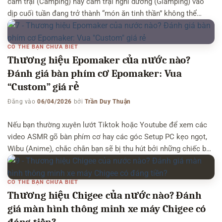
cắm trại (Camping) hay cắm trại nghỉ dưỡng (Glamping) vào
dịp cuối tuần đang trở thành “món ăn tinh thần” không thể
thiếu của giới trẻ và các gia đình Việt. Và nếu bạn gia nhập các
hội nhóm yêu […]
CÓ THỂ BẠN CHƯA BIẾT
Thương hiệu Epomaker của nước nào?
Đánh giá bàn phím cơ Epomaker: Vua
“Custom” giá rẻ
Đăng vào
06/04/2026
bởi
Trần Duy Thuận
Nếu bạn thường xuyên lướt Tiktok hoặc Youtube để xem các
video ASMR gõ bàn phím cơ hay các góc Setup PC kẹo ngọt,
Wibu (Anime), chắc chắn bạn sẽ bị thu hút bởi những chiếc bàn
phím có màu sắc cực kỳ bắt mắt, thiết kế dị biệt và đặc biệt là
âm thanh […]
CÓ THỂ BẠN CHƯA BIẾT
Thương hiệu Chigee của nước nào? Đánh
giá màn hình thông minh xe máy Chigee có