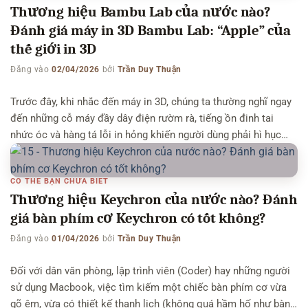
Thương hiệu Bambu Lab của nước nào?
Đánh giá máy in 3D Bambu Lab: “Apple” của
thế giới in 3D
Đăng vào
02/04/2026
bởi
Trần Duy Thuận
Trước đây, khi nhắc đến máy in 3D, chúng ta thường nghĩ ngay
đến những cỗ máy đầy dây điện rườm rà, tiếng ồn đinh tai
nhức óc và hàng tá lỗi in hỏng khiến người dùng phải hì hục
cân chỉnh (leveling) bằng tay hàng giờ đồng hồ. Thế nhưng,
mọi thứ đã thay […]
CÓ THỂ BẠN CHƯA BIẾT
Thương hiệu Keychron của nước nào? Đánh
giá bàn phím cơ Keychron có tốt không?
Đăng vào
01/04/2026
bởi
Trần Duy Thuận
Đối với dân văn phòng, lập trình viên (Coder) hay những người
sử dụng Macbook, việc tìm kiếm một chiếc bàn phím cơ vừa
gõ êm, vừa có thiết kế thanh lịch (không quá hầm hố như bàn