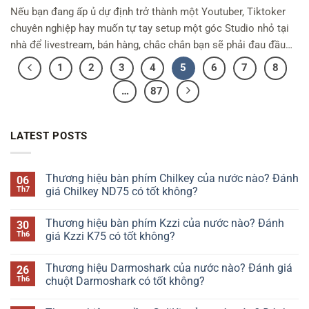
Nếu bạn đang ấp ủ dự định trở thành một Youtuber, Tiktoker
chuyên nghiệp hay muốn tự tay setup một góc Studio nhỏ tại
nhà để livestream, bán hàng, chắc chắn bạn sẽ phải đau đầu
với bài toán chi phí cho các thiết bị ánh sáng, chân máy. Và khi
1
2
3
4
5
6
7
8
tìm kiếm trên mạng, […]
…
87
LATEST POSTS
Thương hiệu bàn phím Chilkey của nước nào? Đánh
06
Th7
giá Chilkey ND75 có tốt không?
Không
có
Thương hiệu bàn phím Kzzi của nước nào? Đánh
30
bình
luận
Th6
giá Kzzi K75 có tốt không?
ở
Thương
Không
hiệu
có
Thương hiệu Darmoshark của nước nào? Đánh giá
26
bàn
bình
phím
luận
Th6
chuột Darmoshark có tốt không?
Chilkey
ở
của
Thương
Không
nước
hiệu
có