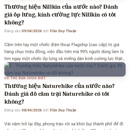
những hình ảnh chuyển […]
Thương hiệu Nillkin của nước nào? Đánh
giá ốp lưng, kính cường lực Nillkin có tốt
không?
Đăng vào
09/04/2026
bởi
Trần Duy Thuận
Cầm trên tay một chiếc điện thoại Flagship (cao cấp) trị giá
hàng chục triệu đồng, việc đầu tiên mà 99% người dùng làm là
tìm ngay một chiếc ốp lưng và miếng dán kính cường lực thật
xịn để bảo vệ “dế yêu”. Dạo một vòng qua các diễn đàn công
nghệ hay các […]
CÓ THỂ BẠN CHƯA BIẾT
Thương hiệu Naturehike của nước nào?
Đánh giá đồ cắm trại Naturehike có tốt
không?
Đăng vào
08/04/2026
bởi
Trần Duy Thuận
Vài năm trở lại đây, phong trào rời xa khói bụi thành phố để đi