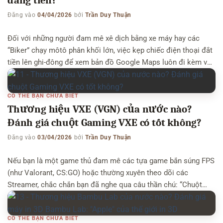
đáng tiền?
Đăng vào
04/04/2026
bởi
Trần Duy Thuận
Đối với những người đam mê xê dịch bằng xe máy hay các
“Biker” chạy môtô phân khối lớn, việc kẹp chiếc điện thoại đắt
tiền lên ghi-đông để xem bản đồ Google Maps luôn đi kèm với
vô vàn rủi ro: Điện thoại quá nhiệt dưới trời nắng, màn hình khó
nhìn khi đi […]
CÓ THỂ BẠN CHƯA BIẾT
Thương hiệu VXE (VGN) của nước nào?
Đánh giá chuột Gaming VXE có tốt không?
Đăng vào
03/04/2026
bởi
Trần Duy Thuận
Nếu bạn là một game thủ đam mê các tựa game bắn súng FPS
(như Valorant, CS:GO) hoặc thường xuyên theo dõi các
Streamer, chắc chắn bạn đã nghe qua câu thần chú: “Chuột
phải nhẹ thì vẩy tâm mới chuẩn”. Trước đây, để sở hữu một chú
chuột Gaming không dây siêu nhẹ (dưới […]
CÓ THỂ BẠN CHƯA BIẾT