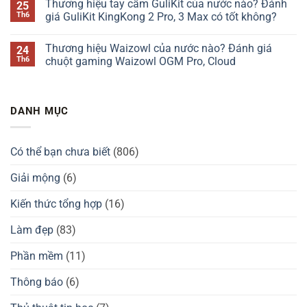
Thương hiệu tay cầm GuliKit của nước nào? Đánh
25
nào?
bàn
bình
Đánh
phím
luận
Th6
giá GuliKit KingKong 2 Pro, 3 Max có tốt không?
giá
Kzzi
ở
Chilkey
của
Thương
Không
ND75
nước
hiệu
có
Thương hiệu Waizowl của nước nào? Đánh giá
24
có
nào?
Darmoshark
bình
tốt
Đánh
của
luận
Th6
chuột gaming Waizowl OGM Pro, Cloud
không?
giá
nước
ở
Kzzi
nào?
Thương
Không
K75
Đánh
hiệu
có
có
giá
tay
bình
tốt
chuột
cầm
luận
DANH MỤC
không?
Darmoshark
GuliKit
ở
có
của
Thương
tốt
nước
hiệu
không?
nào?
Waizowl
Đánh
của
Có thể bạn chưa biết
(806)
giá
nước
GuliKit
nào?
KingKong
Đánh
Giải mộng
(6)
2
giá
Pro,
chuột
3
gaming
Kiến thức tổng hợp
(16)
Max
Waizowl
có
OGM
tốt
Pro,
Làm đẹp
(83)
không?
Cloud
Phần mềm
(11)
Thông báo
(6)