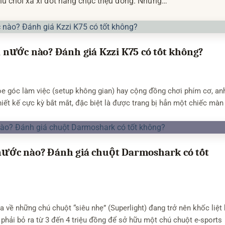
ú chơi xa xỉ đốt hàng chục triệu đồng. Nhưng
 vòng một năm trở lại đây. Giữa cơn bão cạnh
nước nào? Đánh giá Kzzi K75 có tốt không?
oe góc làm việc (setup không gian) hay cộng đồng chơi phím cơ, an
iết kế cực kỳ bắt mắt, đặc biệt là được trang bị hẳn một chiếc màn
ước nào? Đánh giá chuột Darmoshark có tốt
a về những chú chuột “siêu nhẹ” (Superlight) đang trở nên khốc liệt
phải bỏ ra từ 3 đến 4 triệu đồng để sở hữu một chú chuột e-sports