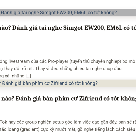
o? Đánh giá tai nghe Simgot EW200, EM6L có t
ồng livestream của các Pro-player (tuyển thủ chuyên nghiệp) bộ mô
 thay đổi rõ rệt: Thay vì đeo những chiếc tai nghe chụp đầu
g xài những […]
nào? Đánh giá bàn phím cơ Zifriend có tốt khôn
ok hay các group nghiện setup góc làm việc dạo gần đây, bạn sẽ r
ắc loang (gradient) cực kỳ mướt mắt, gõ nghe tiếng lách cách siê