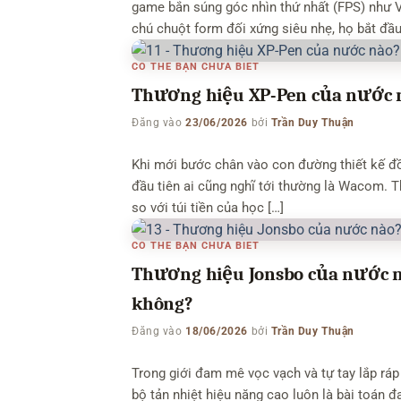
game bắn súng góc nhìn thứ nhất (FPS) như V
chú chuột form đối xứng siêu nhẹ, họ bắt đầu
CÓ THỂ BẠN CHƯA BIẾT
Thương hiệu XP-Pen của nước n
Đăng vào
23/06/2026
bởi
Trần Duy Thuận
Khi mới bước chân vào con đường thiết kế đồ 
đầu tiên ai cũng nghĩ tới thường là Wacom. T
so với túi tiền của học […]
CÓ THỂ BẠN CHƯA BIẾT
Thương hiệu Jonsbo của nước nào
không?
Đăng vào
18/06/2026
bởi
Trần Duy Thuận
Trong giới đam mê vọc vạch và tự tay lắp ráp
bộ tản nhiệt hiệu năng cao luôn là bài toán