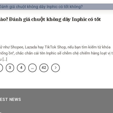
o? Đánh giá chuột không dây Inphic có tốt
ử như Shopee, Lazada hay TikTok Shop, nếu bạn tìm kiếm từ khóa
hống ồn”, chắc chắn cái tên Inphic sẽ chễm chệ chiếm hàng loạt vị t
u […]
3
4
…
42
TEST NEWS