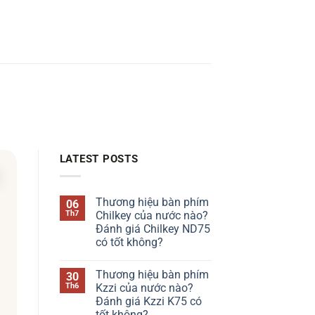
LATEST POSTS
Thương hiệu bàn phím
06
Th7
Chilkey của nước nào?
Đánh giá Chilkey ND75
có tốt không?
Không
có
Thương hiệu bàn phím
30
bình
luận
Th6
Kzzi của nước nào?
ở
Đánh giá Kzzi K75 có
Thương
hiệu
tốt không?