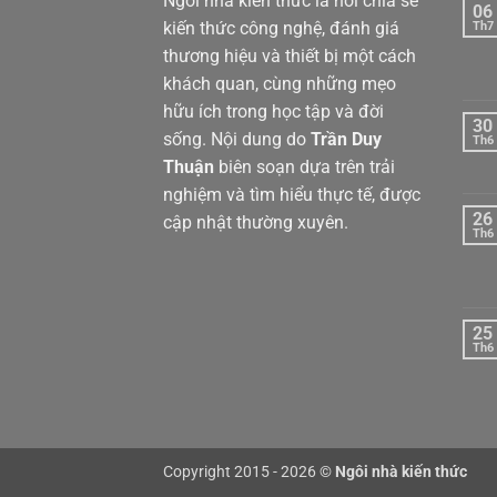
Ngôi nhà kiến thức là nơi chia sẻ
06
kiến thức công nghệ, đánh giá
Th7
thương hiệu và thiết bị một cách
khách quan, cùng những mẹo
hữu ích trong học tập và đời
30
sống. Nội dung do
Trần Duy
Th6
Thuận
biên soạn dựa trên trải
nghiệm và tìm hiểu thực tế, được
26
cập nhật thường xuyên.
Th6
25
Th6
Copyright 2015 - 2026 ©
Ngôi nhà kiến thức