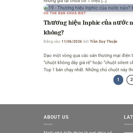
nhưng giá lại chưa tới 1 triệu […]
CÓ THỂ BẠN CHƯA BIẾT
Thương hiệu Inphic của nước nà
không?
Đăng vào
11/06/2026
bởi
Trần Duy Thuận
Dạo một vòng qua các sàn thương mại điện t
“chuột không dây giá rẻ” hoặc “chuột silent c
Top 1 bán chạy nhất. Những chú chuột này th
1
2
ABOUT US
LA