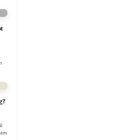
ốt
n
g?
ất
u êm