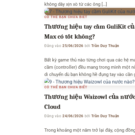
không dây xịn xò từ các ông […]
CÓ THỂ BẠN CHƯA BIẾT
Thương hiệu tay cầm GuliKit củ
Max có tốt không?
Đăng vào
25/06/2026
bởi
Trần Duy Thuận
Bất kỳ game thủ nào từng chơi qua các hệ má
cầm (controller) đều mang trong mình một nỗi
di chuyển dù bạn không hề đụng tay vào cần g
CÓ THỂ BẠN CHƯA BIẾT
Thương hiệu Waizowl của nước 
Cloud
Đăng vào
24/06/2026
bởi
Trần Duy Thuận
Trong khoảng một năm trở lại đây, cộng đồng