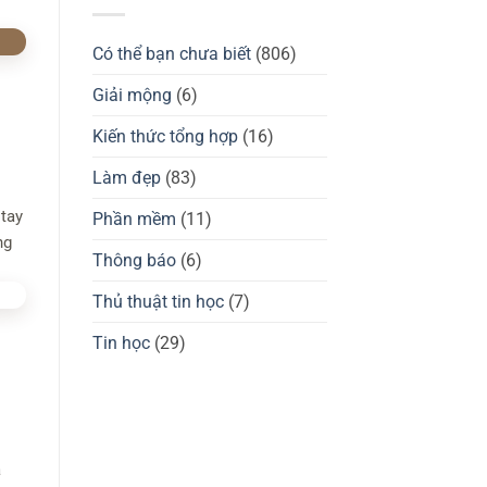
Thương
GuliKit
hiệu
KingKong
Waizowl
2
của
Có thể bạn chưa biết
(806)
Pro,
nước
3
nào?
Max
Đánh
Giải mộng
(6)
có
giá
tốt
chuột
không?
gaming
Kiến thức tổng hợp
(16)
Waizowl
OGM
Pro,
Làm đẹp
(83)
Cloud
tay
Phần mềm
(11)
ng
Thông báo
(6)
Thủ thuật tin học
(7)
Tin học
(29)
a