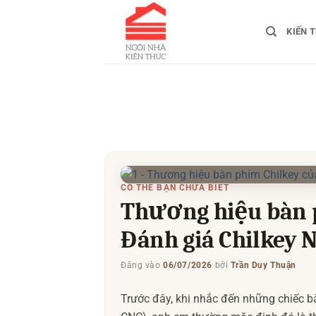
Bỏ
qua
KIẾN 
nội
dung
CÓ THỂ BẠN CHƯA BIẾT
Thương hiệu bàn 
Đánh giá Chilkey N
Đăng vào
06/07/2026
bởi
Trần Duy Thuận
Trước đây, khi nhắc đến những chiếc b