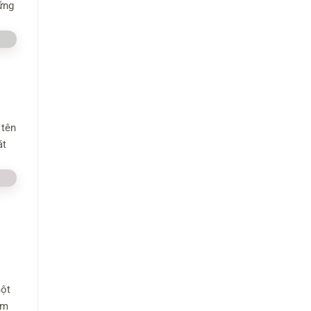
ững
 tên
át
một
èm