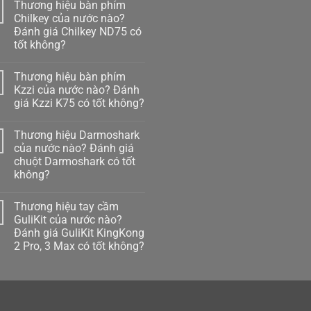
Thương hiệu bàn phím
Chilkey của nước nào?
Đánh giá Chilkey ND75 có
tốt không?
Không
có
Thương hiệu bàn phím
bình
luận
Kzzi của nước nào? Đánh
ở
giá Kzzi K75 có tốt không?
Thương
hiệu
Không
bàn
có
phím
Thương hiệu Darmoshark
bình
Chilkey
luận
của nước nào? Đánh giá
của
ở
nước
chuột Darmoshark có tốt
Thương
nào?
hiệu
không?
Đánh
bàn
giá
phím
Không
Chilkey
Kzzi
có
ND75
Thương hiệu tay cầm
của
bình
có
nước
luận
GuliKit của nước nào?
tốt
ở
nào?
không?
Đánh giá GuliKit KingKong
Thương
Đánh
hiệu
giá
2 Pro, 3 Max có tốt không?
Darmoshark
Kzzi
của
Không
K75
nước
có
có
nào?
bình
tốt
Đánh
luận
không?
ở
giá
Thương
chuột