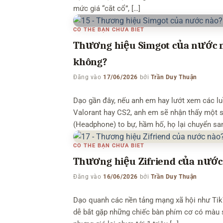
mức giá “cắt cổ”, […]
CÓ THỂ BẠN CHƯA BIẾT
Thương hiệu Simgot của nước nà
không?
Đăng vào
17/06/2026
bởi
Trần Duy Thuận
Dạo gần đây, nếu anh em hay lướt xem các lu
Valorant hay CS2, anh em sẽ nhận thấy một sự
(Headphone) to bự, hầm hố, họ lại chuyển san
CÓ THỂ BẠN CHƯA BIẾT
Thương hiệu Zifriend của nước 
Đăng vào
16/06/2026
bởi
Trần Duy Thuận
Dạo quanh các nền tảng mạng xã hội như TikT
dễ bắt gặp những chiếc bàn phím cơ có màu s