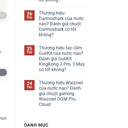
bàn
phím
Không
Chilkey
có
Thương hiệu
26
của
bình
nước
luận
Th6
Darmoshark của nước
ở
nào?
nào? Đánh giá chuột
Thương
Đánh
hiệu
giá
Darmoshark có tốt
bàn
Chilkey
không?
phím
ND75
Kzzi
có
Không
của
tốt
có
nước
không?
Thương hiệu tay cầm
25
bình
nào?
h
luận
Th6
GuliKit của nước nào?
Đánh
ở
giá
Đánh giá GuliKit
Thương
Kzzi
hiệu
KingKong 2 Pro, 3 Max
K75
Darmoshark
có
có tốt không?
của
tốt
nước
Không
không?
nào?
có
Đánh
Thương hiệu Waizowl
24
bình
giá
luận
Th6
của nước nào? Đánh
chuột
ở
Darmoshark
giá chuột gaming
Thương
có
hiệu
Waizowl OGM Pro,
tốt
tay
không?
Cloud
cầm
GuliKit
Không
của
có
nước
 hơn
bình
nào?
luận
Đánh
DANH MỤC
ở
giá