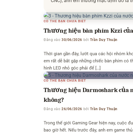
CNC), anh em thường mặc định đó là th
cuộc chơi đã hoàn toàn thay đổi trong
tranh khốc […]
CÓ THỂ BẠN CHƯA BIẾT
Thương hiệu bàn phím Kzzi của 
Đăng vào
30/06/2026
bởi
Trần Duy Thuận
Thời gian gần đây, lướt qua các hội nhóm kh
em rất dễ bắt gặp những chiếc bàn phím có th
hình LED nhỏ góc phải để […]
CÓ THỂ BẠN CHƯA BIẾT
Thương hiệu Darmoshark của n
không?
Đăng vào
26/06/2026
bởi
Trần Duy Thuận
Trong thế giới Gaming Gear hiện nay, cuộc đu
bao giờ hết. Nếu trước đây, anh em game thủ 