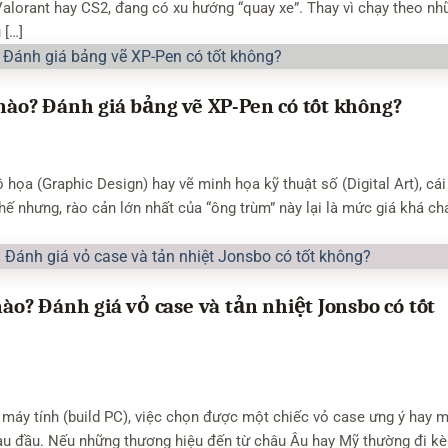
alorant hay CS2, đang có xu hướng “quay xe”. Thay vì chạy theo nh
 […]
ào? Đánh giá bảng vẽ XP-Pen có tốt không?
họa (Graphic Design) hay vẽ minh họa kỹ thuật số (Digital Art), cái
hế nhưng, rào cản lớn nhất của “ông trùm” này lại là mức giá khá ch
? Đánh giá vỏ case và tản nhiệt Jonsbo có tốt
 máy tính (build PC), việc chọn được một chiếc vỏ case ưng ý hay 
 đau đầu. Nếu những thương hiệu đến từ châu Âu hay Mỹ thường đi k