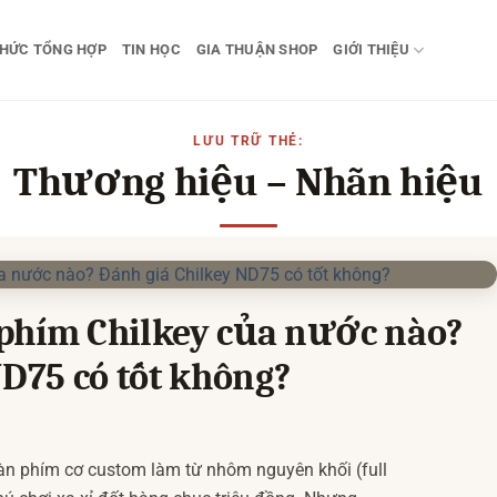
THỨC TỔNG HỢP
TIN HỌC
GIA THUẬN SHOP
GIỚI THIỆU
LƯU TRỮ THẺ:
Thương hiệu – Nhãn hiệu
phím Chilkey của nước nào?
D75 có tốt không?
àn phím cơ custom làm từ nhôm nguyên khối (full