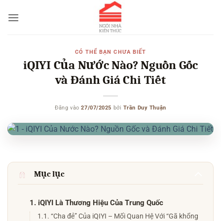
Bỏ
qua
nội
dung
CÓ THỂ BẠN CHƯA BIẾT
iQIYI Của Nước Nào? Nguồn Gốc
và Đánh Giá Chi Tiết
Đăng vào
27/07/2025
bởi
Trần Duy Thuận
Mục lục
1. iQIYI Là Thương Hiệu Của Trung Quốc
1.1. “Cha đẻ” Của iQIYI – Mối Quan Hệ Với “Gã khổng