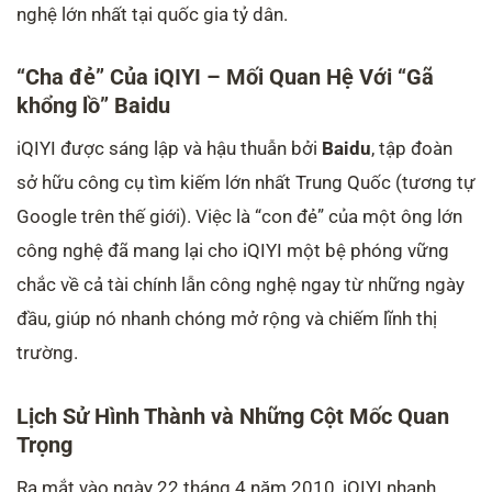
nghệ lớn nhất tại quốc gia tỷ dân.
“Cha đẻ” Của iQIYI – Mối Quan Hệ Với “Gã
khổng lồ” Baidu
iQIYI được sáng lập và hậu thuẫn bởi
Baidu
, tập đoàn
sở hữu công cụ tìm kiếm lớn nhất Trung Quốc (tương tự
Google trên thế giới). Việc là “con đẻ” của một ông lớn
công nghệ đã mang lại cho iQIYI một bệ phóng vững
chắc về cả tài chính lẫn công nghệ ngay từ những ngày
đầu, giúp nó nhanh chóng mở rộng và chiếm lĩnh thị
trường.
Lịch Sử Hình Thành và Những Cột Mốc Quan
Trọng
Ra mắt vào ngày 22 tháng 4 năm 2010, iQIYI nhanh