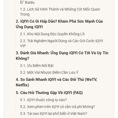
lồ” Baidu
1.2. Lịch Sử Hình Thành và Những Cột Mốc Quan
Trọng
2. iQIYI Có Gì Hấp Dẫn? Khám Phá Sức Mạnh Của
Ứng Dụng iQIYI
2.1. Kho Nội Dung Độc Quyền Khổng Lồ
2.2. Trải Nghiệm Người Dùng và Các Gói Cước iQIYI
VIP
3. Đánh Giá Nhanh: Ứng Dụng iQIYI Có Tốt Và Uy Tín
Không?
3.1. Ưu Điểm Nổi Bật
3.2. Một Vài Nhược Điểm Cần Lưu Ý
4. So Sánh Nhanh iQIYI và Các Đối Thủ (WeTV,
Netflix)
5. Câu Hỏi Thường Gặp Về iQIYI (FAQ)
5.1. iQIYI thuộc công ty nào?
5.2. Xem phim trên iQIYI có cần trả phí không?
5.3. Tại sao iQIYI lại phổ biến ở Việt Nam?