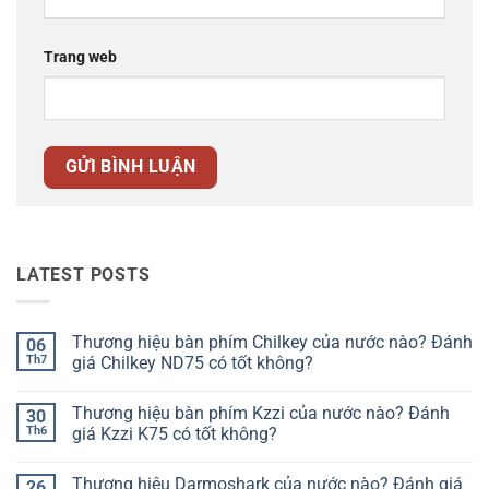
Trang web
LATEST POSTS
Thương hiệu bàn phím Chilkey của nước nào? Đánh
06
Th7
giá Chilkey ND75 có tốt không?
Không
có
Thương hiệu bàn phím Kzzi của nước nào? Đánh
30
bình
luận
Th6
giá Kzzi K75 có tốt không?
ở
Thương
Không
hiệu
có
Thương hiệu Darmoshark của nước nào? Đánh giá
26
bàn
bình