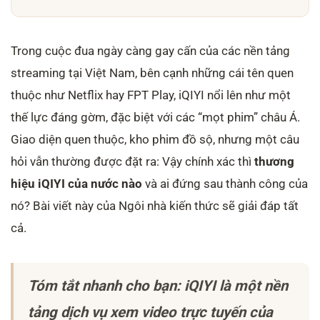
5.4. Làm thế nào để đăng ký tài khoản iQIYI?
6. Kết luận
7. Nguồn tham khảo
Trong cuộc đua ngày càng gay cấn của các nền tảng
streaming tại Việt Nam, bên cạnh những cái tên quen
thuộc như Netflix hay FPT Play, iQIYI nổi lên như một
thế lực đáng gờm, đặc biệt với các “mọt phim” châu Á.
Giao diện quen thuộc, kho phim đồ sộ, nhưng một câu
hỏi vẫn thường được đặt ra: Vậy chính xác thì
thương
hiệu iQIYI của nước nào
và ai đứng sau thành công của
nó? Bài viết này của Ngôi nhà kiến thức sẽ giải đáp tất
cả.
Tóm tắt nhanh cho bạn: iQIYI là một nền
tảng dịch vụ xem video trực tuyến của