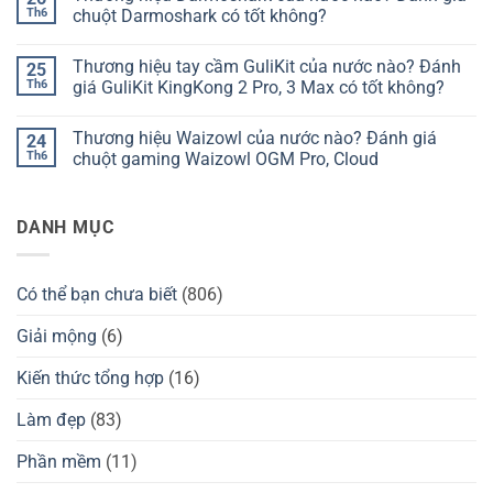
phím
luận
Th6
chuột Darmoshark có tốt không?
Chilkey
ở
của
Thương
Không
nước
hiệu
có
Thương hiệu tay cầm GuliKit của nước nào? Đánh
25
nào?
bàn
bình
Đánh
phím
luận
Th6
giá GuliKit KingKong 2 Pro, 3 Max có tốt không?
giá
Kzzi
ở
Chilkey
của
Thương
Không
ND75
nước
hiệu
có
Thương hiệu Waizowl của nước nào? Đánh giá
24
có
nào?
Darmoshark
bình
tốt
Đánh
của
luận
Th6
chuột gaming Waizowl OGM Pro, Cloud
không?
giá
nước
ở
Kzzi
nào?
Thương
Không
K75
Đánh
hiệu
có
có
giá
tay
bình
DANH MỤC
tốt
chuột
cầm
luận
không?
Darmoshark
GuliKit
ở
có
của
Thương
tốt
nước
hiệu
không?
nào?
Waizowl
Có thể bạn chưa biết
(806)
Đánh
của
giá
nước
GuliKit
nào?
Giải mộng
(6)
KingKong
Đánh
2
giá
Pro,
chuột
Kiến thức tổng hợp
(16)
3
gaming
Max
Waizowl
có
OGM
Làm đẹp
(83)
tốt
Pro,
không?
Cloud
Phần mềm
(11)