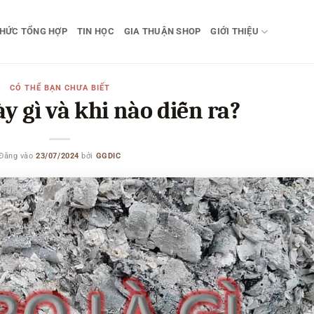
THỨC TỔNG HỢP
TIN HỌC
GIA THUẬN SHOP
GIỚI THIỆU
CÓ THỂ BẠN CHƯA BIẾT
ày gì và khi nào diễn ra?
Đăng vào
23/07/2024
bởi
GGDIC