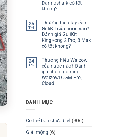
hiệu
giá
Darmoshark có tốt
bàn
Chilkey
không?
phím
ND75
Kzzi
có
Không
của
tốt
có
nước
không?
Thương hiệu tay cầm
25
bình
nào?
luận
Th6
GuliKit của nước nào?
Đánh
ở
giá
Đánh giá GuliKit
Thương
Kzzi
hiệu
KingKong 2 Pro, 3 Max
K75
Darmoshark
có
có tốt không?
của
tốt
nước
Không
không?
nào?
có
Đánh
Thương hiệu Waizowl
24
bình
giá
luận
Th6
của nước nào? Đánh
chuột
ở
Darmoshark
giá chuột gaming
Thương
có
hiệu
Waizowl OGM Pro,
tốt
tay
không?
Cloud
cầm
GuliKit
Không
của
có
nước
bình
nào?
DANH MỤC
luận
Đánh
ở
giá
Thương
GuliKit
hiệu
KingKong
Waizowl
2
Có thể bạn chưa biết
(806)
của
Pro,
nước
3
nào?
Giải mộng
(6)
Max
Đánh
có