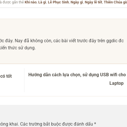
à được gắn thẻ
Khi nào
,
Là gì
,
Lễ Phục Sinh
,
Ngày gì
,
Ngày lễ tết
,
Thiên Chúa gi
c đây. Nay đã không còn, các bài viết trước đây trên ggdic đc
iến thức sử dụng.
Hướng dẫn cách lựa chọn, sử dụng USB wifi cho
có tốt
Laptop
công khai.
Các trường bắt buộc được đánh dấu
*