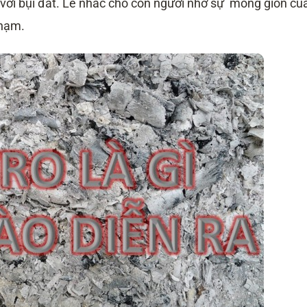
ại với bụi đất. Lễ nhắc cho con người nhớ sự mỏng giòn củ
phạm.