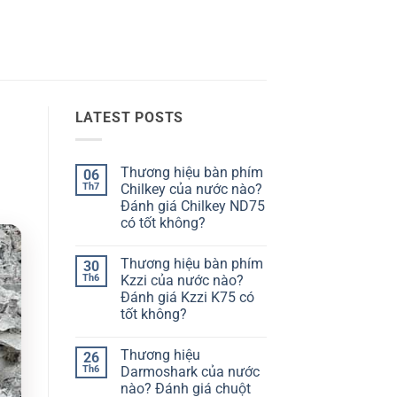
LATEST POSTS
Thương hiệu bàn phím
06
Th7
Chilkey của nước nào?
Đánh giá Chilkey ND75
có tốt không?
Không
có
Thương hiệu bàn phím
30
bình
luận
Th6
Kzzi của nước nào?
ở
Đánh giá Kzzi K75 có
Thương
hiệu
tốt không?
bàn
phím
Không
Chilkey
có
Thương hiệu
26
của
bình
nước
luận
Th6
Darmoshark của nước
ở
nào?
nào? Đánh giá chuột
Thương
Đánh