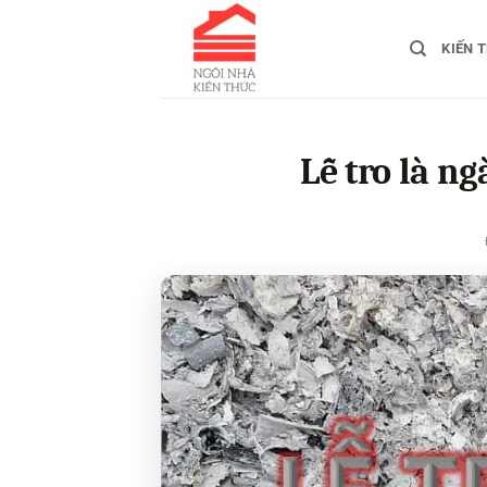
Bỏ
qua
KIẾN 
nội
dung
Lễ tro là ng