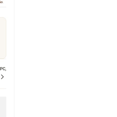
áo
.
 PC,