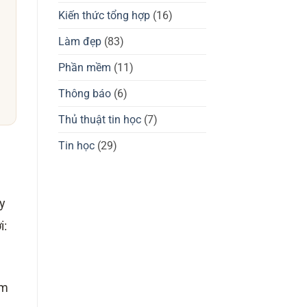
giá
tốt
chuột
Kiến thức tổng hợp
(16)
không?
gaming
Waizowl
OGM
Làm đẹp
(83)
Pro,
Cloud
Phần mềm
(11)
Thông báo
(6)
Thủ thuật tin học
(7)
Tin học
(29)
y
i:
àm