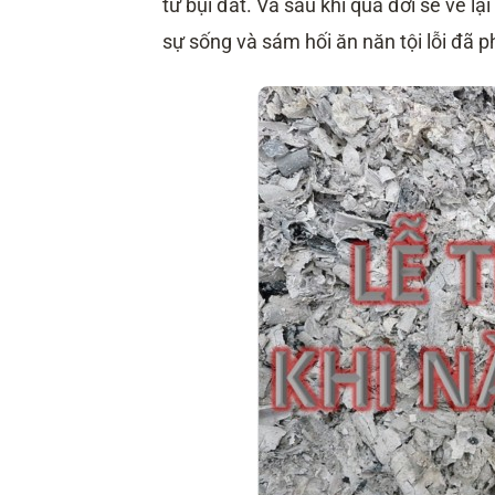
từ bụi đất. Và sau khi qua đời sẽ về l
sự sống và sám hối ăn năn tội lỗi đã 