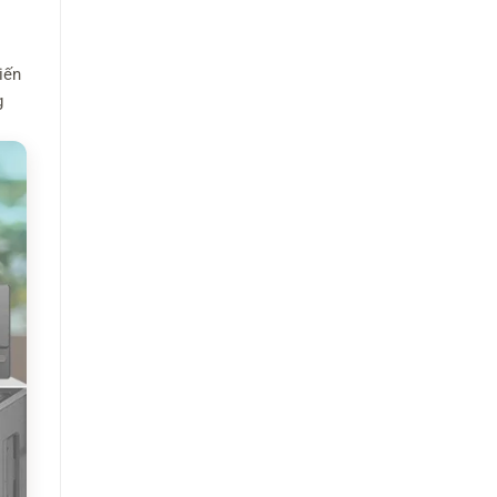
iến
g