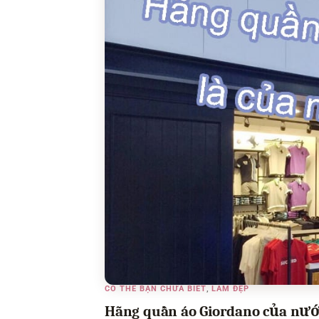
CÓ THỂ BẠN CHƯA BIẾT
,
LÀM ĐẸP
Hãng quần áo Giordano của nước