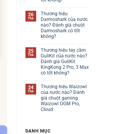
bàn
phím
Không
Chilkey
có
Thương hiệu
26
của
bình
nước
luận
Th6
Darmoshark của nước
ở
nào?
nào? Đánh giá chuột
Thương
Đánh
hiệu
giá
Darmoshark có tốt
bàn
Chilkey
không?
phím
ND75
Kzzi
có
Không
của
tốt
có
nước
không?
Thương hiệu tay cầm
25
bình
nào?
luận
Th6
GuliKit của nước nào?
Đánh
ở
giá
Đánh giá GuliKit
Thương
Kzzi
hiệu
KingKong 2 Pro, 3 Max
K75
Darmoshark
có
có tốt không?
của
tốt
nước
Không
không?
nào?
có
Đánh
Thương hiệu Waizowl
24
bình
giá
luận
Th6
của nước nào? Đánh
chuột
ở
Darmoshark
giá chuột gaming
Thương
có
hiệu
Waizowl OGM Pro,
tốt
tay
không?
Cloud
cầm
GuliKit
Không
của
có
nước
bình
nào?
luận
Đánh
DANH MỤC
ở
giá