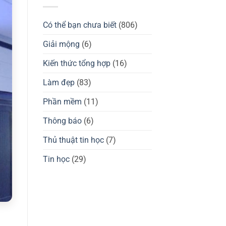
Thương
GuliKit
hiệu
KingKong
Waizowl
2
của
Có thể bạn chưa biết
(806)
Pro,
nước
3
nào?
Max
Đánh
Giải mộng
(6)
có
giá
tốt
chuột
không?
gaming
Kiến thức tổng hợp
(16)
Waizowl
OGM
Pro,
Làm đẹp
(83)
Cloud
Phần mềm
(11)
Thông báo
(6)
Thủ thuật tin học
(7)
Tin học
(29)