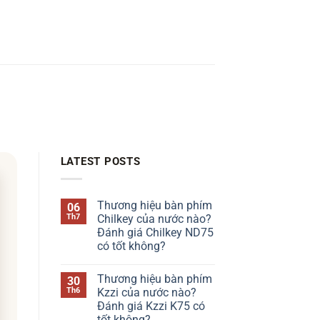
LATEST POSTS
Thương hiệu bàn phím
06
Th7
Chilkey của nước nào?
Đánh giá Chilkey ND75
có tốt không?
Không
có
Thương hiệu bàn phím
30
bình
luận
Th6
Kzzi của nước nào?
ở
Đánh giá Kzzi K75 có
Thương
hiệu
tốt không?