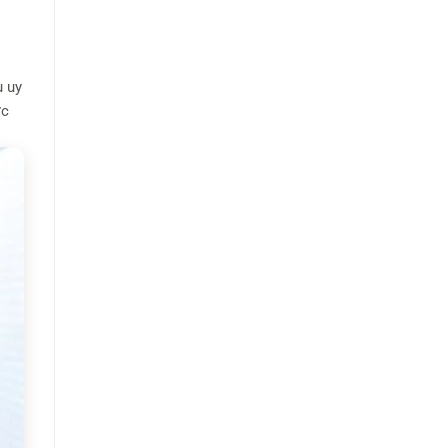
u uy
ớc