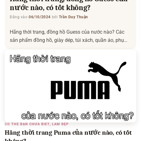
nước nào, có tốt không?
Đăng vào
06/10/2024
bởi
Trần Duy Thuận
Hãng thời trang, đồng hồ Guess của nước nào? Các
sản phẩm đồng hồ, giày dép, túi xách, quần áo, phụ
kiện thời trang của Guess có tốt không? Hãy cùng ngôi
nhà kiến thức tìm hiểu qua bài viết này nhé. Có thể
bạn quan tâm: Hãng giày New Balance của nước nào
– Hãng thời […]
CÓ THỂ BẠN CHƯA BIẾT
,
LÀM ĐẸP
Hãng thời trang Puma của nước nào, có tốt