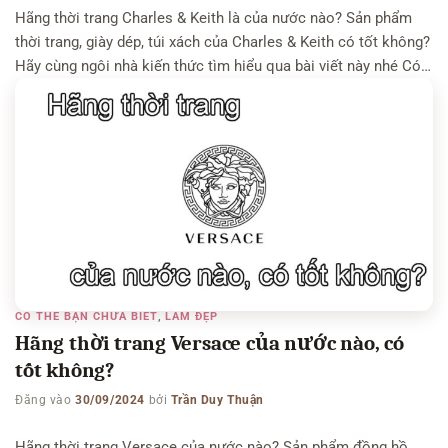
Hãng thời trang Charles & Keith là của nước nào? Sản phẩm
thời trang, giày dép, túi xách của Charles & Keith có tốt không?
Hãy cùng ngôi nhà kiến thức tìm hiểu qua bài viết này nhé Có
thể bạn quan tâm: Hãng thời trang MLB của nước nào – Hãng
thời trang Fila của […]
CÓ THỂ BẠN CHƯA BIẾT
,
LÀM ĐẸP
Hãng thời trang Versace của nước nào, có
tốt không?
Đăng vào
30/09/2024
bởi
Trần Duy Thuận
Hãng thời trang Versace của nước nào? Sản phẩm đồng hồ,