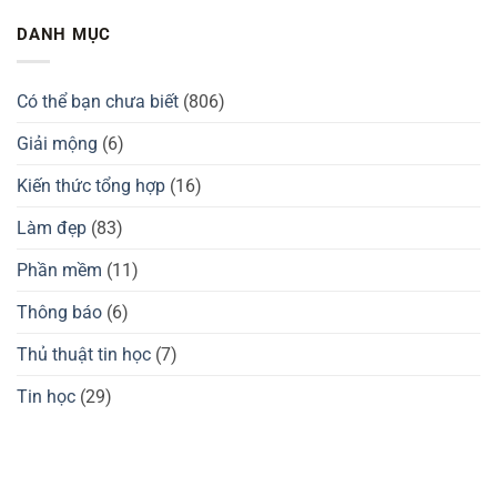
có
giá
tay
bình
tốt
chuột
cầm
luận
DANH MỤC
không?
Darmoshark
GuliKit
ở
có
của
Thương
tốt
nước
hiệu
không?
nào?
Waizowl
Đánh
của
Có thể bạn chưa biết
(806)
giá
nước
GuliKit
nào?
KingKong
Đánh
Giải mộng
(6)
2
giá
Pro,
chuột
3
gaming
Kiến thức tổng hợp
(16)
Max
Waizowl
có
OGM
tốt
Pro,
Làm đẹp
(83)
không?
Cloud
Phần mềm
(11)
Thông báo
(6)
Thủ thuật tin học
(7)
Tin học
(29)