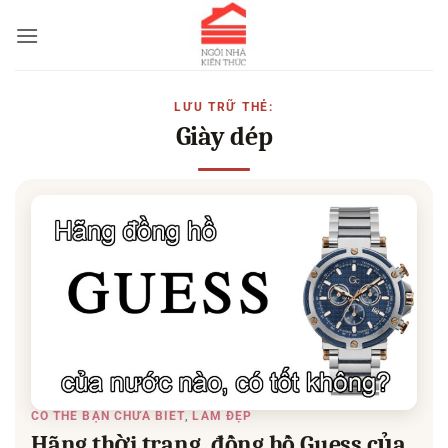
Bỏ
qua
nội
dung
LƯU TRỮ THẺ:
Giày dép
CÓ THỂ BẠN CHƯA BIẾT
LÀM ĐẸP
,
Hãng thời trang, đồng hồ Guess của