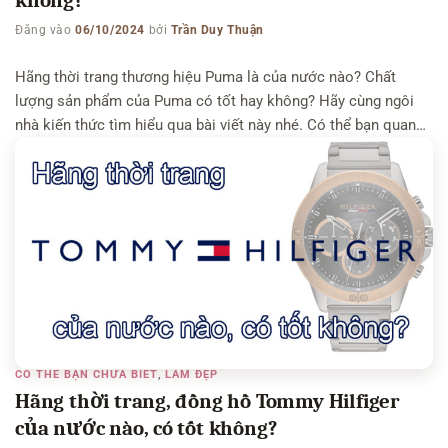
không?
Đăng vào
06/10/2024
bởi
Trần Duy Thuận
Hãng thời trang thương hiệu Puma là của nước nào? Chất
lượng sản phẩm của Puma có tốt hay không? Hãy cùng ngôi
nhà kiến thức tìm hiểu qua bài viết này nhé. Có thể bạn quan
tâm: Hãng túi MCM của nước nào, có tốt không – Hãng thời
trang The North Face của nước nào, […]
CÓ THỂ BẠN CHƯA BIẾT
,
LÀM ĐẸP
Hãng thời trang, đồng hồ Tommy Hilfiger
của nước nào, có tốt không?