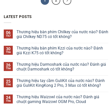
1
2
MLB của nước nào Hãng thời trang Balenciaga của nước nào?
[…]
LATEST POSTS
Thương hiệu bàn phím Chilkey của nước nào? Đánh
06
Th7
giá Chilkey ND75 có tốt không?
Không
có
Thương hiệu bàn phím Kzzi của nước nào? Đánh
30
bình
luận
Th6
giá Kzzi K75 có tốt không?
ở
Thương
Không
hiệu
có
Thương hiệu Darmoshark của nước nào? Đánh giá
26
bàn
bình
phím
luận
Th6
chuột Darmoshark có tốt không?
Chilkey
ở
của
Thương
Không
nước
hiệu
có
Thương hiệu tay cầm GuliKit của nước nào? Đánh
25
nào?
bàn
bình
Đánh
phím
luận
Th6
giá GuliKit KingKong 2 Pro, 3 Max có tốt không?
giá
Kzzi
ở
Chilkey
của
Thương
Không
ND75
nước
hiệu
có
Thương hiệu Waizowl của nước nào? Đánh giá
24
có
nào?
Darmoshark
bình
tốt
Đánh
của
luận
Th6
chuột gaming Waizowl OGM Pro, Cloud
không?
giá
nước
ở
Kzzi
nào?
Thương
Không
K75
Đánh
hiệu
có