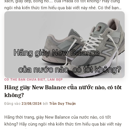
xách, giày dép, đồng hồ…. của Prada có tốt không? Hãy cùng
ngôi nhà kiến thức tìm hiểu qua bài viết này nhé. Có thể bạn
quan tâm: Hãng thời trang Gucci của nước nào – Hãng thời
trang Versace của nước nào Hãng thời […]
CÓ THỂ BẠN CHƯA BIẾT
,
LÀM ĐẸP
Hãng giày New Balance của nước nào, có tốt
không?
Đăng vào
23/08/2024
bởi
Trần Duy Thuận
Hãng thời trang, giày New Balance của nước nào, có tốt
không? Hãy cùng ngôi nhà kiến thức tìm hiểu qua bài viết này