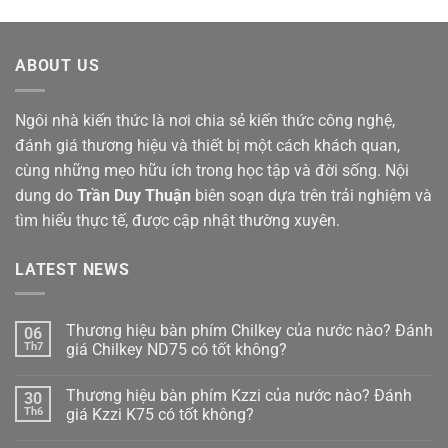
ABOUT US
Ngôi nhà kiến thức là nơi chia sẻ kiến thức công nghệ,
đánh giá thương hiệu và thiết bị một cách khách quan,
cùng những mẹo hữu ích trong học tập và đời sống. Nội
dung do
Trần Duy Thuận
biên soạn dựa trên trải nghiệm và
tìm hiểu thực tế, được cập nhật thường xuyên.
LATEST NEWS
Thương hiệu bàn phím Chilkey của nước nào? Đánh
06
Th7
giá Chilkey ND75 có tốt không?
Không
có
Thương hiệu bàn phím Kzzi của nước nào? Đánh
30
bình
luận
Th6
giá Kzzi K75 có tốt không?
ở
Thương
Không
hiệu