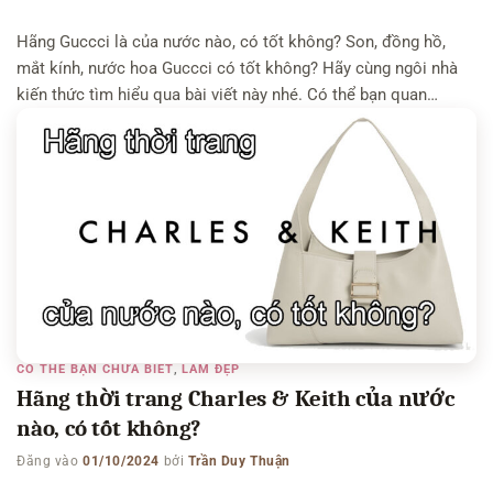
Hãng Guccci là của nước nào, có tốt không? Son, đồng hồ,
mắt kính, nước hoa Guccci có tốt không? Hãy cùng ngôi nhà
kiến thức tìm hiểu qua bài viết này nhé. Có thể bạn quan
tâm: Hãng thời trang, giày Fila của nước nào, có tốt không –
Hãng túi MCM của nước nào, có […]
CÓ THỂ BẠN CHƯA BIẾT
,
LÀM ĐẸP
Hãng thời trang Charles & Keith của nước
nào, có tốt không?
Đăng vào
01/10/2024
bởi
Trần Duy Thuận