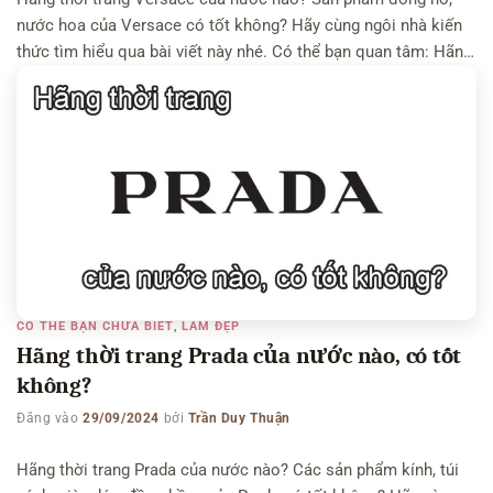
nước hoa của Versace có tốt không? Hãy cùng ngôi nhà kiến
thức tìm hiểu qua bài viết này nhé. Có thể bạn quan tâm: Hãng
thời trang Gucci của nước nào, có tốt không – Hãng Fila của
nước nào, có tốt không Hãng thời […]
CÓ THỂ BẠN CHƯA BIẾT
,
LÀM ĐẸP
Hãng thời trang Prada của nước nào, có tốt
không?
Đăng vào
29/09/2024
bởi
Trần Duy Thuận
Hãng thời trang Prada của nước nào? Các sản phẩm kính, túi