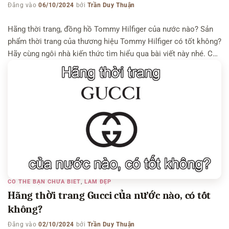
Đăng vào
06/10/2024
bởi
Trần Duy Thuận
Hãng thời trang, đồng hồ Tommy Hilfiger của nước nào? Sản
phẩm thời trang của thương hiệu Tommy Hilfiger có tốt không?
Hãy cùng ngôi nhà kiến thức tìm hiểu qua bài viết này nhé. Có
thể bạn quan tâm: Hãng thời trang, son Tom Ford của nước
nào– Hãng thời trang, đồng hồ Guess của […]
CÓ THỂ BẠN CHƯA BIẾT
,
LÀM ĐẸP
Hãng thời trang Gucci của nước nào, có tốt
không?
Đăng vào
02/10/2024
bởi
Trần Duy Thuận