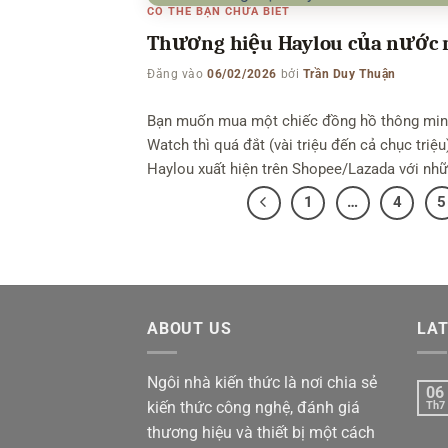
CÓ THỂ BẠN CHƯA BIẾT
Thương hiệu Haylou của nước n
Đăng vào
06/02/2026
bởi
Trần Duy Thuận
Bạn muốn mua một chiếc đồng hồ thông minh
Watch thì quá đắt (vài triệu đến cả chục triệu
Haylou xuất hiện trên Shopee/Lazada với nhữ
1
…
4
5
ABOUT US
LA
Ngôi nhà kiến thức là nơi chia sẻ
06
kiến thức công nghệ, đánh giá
Th7
thương hiệu và thiết bị một cách