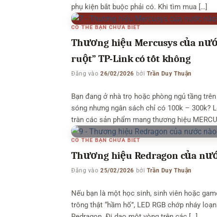
phụ kiện bắt buộc phải có. Khi tìm mua […]
CÓ THỂ BẠN CHƯA BIẾT
Thương hiệu Mercusys của nước
ruột” TP-Link có tốt không
Đăng vào
26/02/2026
bởi
Trần Duy Thuận
Bạn đang ở nhà trọ hoặc phòng ngủ tầng trên
sóng nhưng ngân sách chỉ có 100k – 300k? Lê
tràn các sản phẩm mang thương hiệu MERCU
CÓ THỂ BẠN CHƯA BIẾT
Thương hiệu Redragon của nướ
Đăng vào
25/02/2026
bởi
Trần Duy Thuận
Nếu bạn là một học sinh, sinh viên hoặc ga
trông thật “hầm hố”, LED RGB chớp nháy loạn 
Redragon. Đi dạo một vòng trên các […]