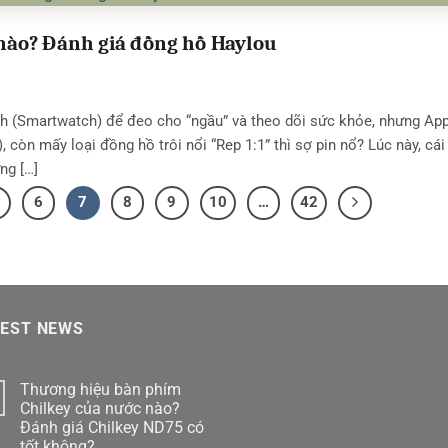
ào? Đánh giá đồng hồ Haylou
 (Smartwatch) để đeo cho “ngầu” và theo dõi sức khỏe, nhưng App
), còn mấy loại đồng hồ trôi nổi “Rep 1:1” thì sợ pin nổ? Lúc này, cái
ng […]
6
7
8
9
10
…
42
TEST NEWS
Thương hiệu bàn phím
Chilkey của nước nào?
Đánh giá Chilkey ND75 có
tốt không?