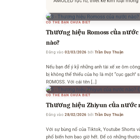
AMOLED rực rỡ, thiết kế kim loại mỏng 
triệu đồng, chắc chắn bạn sẽ được gợi
Mibro A1). Kèm […]
CÓ THỂ BẠN CHƯA BIẾT
Thương hiệu Romoss của nước n
nào?
Đăng vào
02/03/2026
bởi
Trần Duy Thuận
Nếu bạn để ý kỹ những anh tài xế xe ôm công 
bị không thể thiếu của họ là một “cục gạch”
ROMOSS. Với cái tên […]
CÓ THỂ BẠN CHƯA BIẾT
Thương hiệu Zhiyun của nước n
Đăng vào
28/02/2026
bởi
Trần Duy Thuận
Với sự bùng nổ của Tiktok, Youtube Shorts và
phổ biến hơn bao giờ hết. Để có những thước