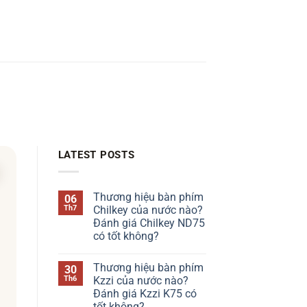
LATEST POSTS
Thương hiệu bàn phím
06
Th7
Chilkey của nước nào?
Đánh giá Chilkey ND75
có tốt không?
Không
có
Thương hiệu bàn phím
30
bình
luận
Th6
Kzzi của nước nào?
ở
Đánh giá Kzzi K75 có
Thương
hiệu
tốt không?