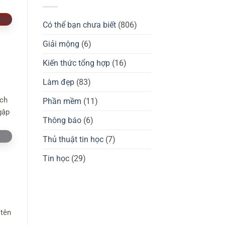
Thương
GuliKit
hiệu
KingKong
Waizowl
2
của
Có thể bạn chưa biết
(806)
Pro,
nước
3
nào?
Max
Đánh
Giải mộng
(6)
có
giá
tốt
chuột
không?
gaming
Kiến thức tổng hợp
(16)
Waizowl
OGM
Pro,
Làm đẹp
(83)
Cloud
ích
Phần mềm
(11)
gập
Thông báo
(6)
Thủ thuật tin học
(7)
Tin học
(29)
 tên