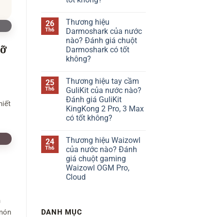
bàn
phím
Không
Chilkey
có
Thương hiệu
26
của
bình
nước
luận
Th6
Darmoshark của nước
ở
nào?
nào? Đánh giá chuột
Thương
Đánh
hiệu
cỡ
giá
Darmoshark có tốt
bàn
Chilkey
không?
phím
ND75
Kzzi
có
Không
của
tốt
có
nước
không?
Thương hiệu tay cầm
25
bình
nào?
luận
Th6
GuliKit của nước nào?
Đánh
ở
giá
Đánh giá GuliKit
Thương
hiết
Kzzi
hiệu
KingKong 2 Pro, 3 Max
K75
Darmoshark
có
có tốt không?
của
tốt
nước
Không
không?
nào?
có
Đánh
Thương hiệu Waizowl
24
bình
giá
luận
Th6
của nước nào? Đánh
chuột
ở
Darmoshark
giá chuột gaming
Thương
có
hiệu
Waizowl OGM Pro,
tốt
tay
không?
Cloud
cầm
GuliKit
Không
của
có
nước
n
bình
nào?
luận
Đánh
DANH MỤC
 món
ở
giá