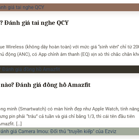
 Đánh giá tai nghe QCY
e Wireless (không dây hoàn toàn) với mức giá “sinh viên” chỉ từ 20
chủ động (ANC), có App chỉnh âm thanh (EQ) xịn xò thì chắc chắn k
nào? Đánh giá đồng hồ Amazfit
ng minh (Smartwatch) có màn hình đẹp như Apple Watch, tính năn
 pin phải “trâu” cả tuần và giá chỉ bằng 1/3, thì cái tên đầu tiên
mazfit. […]