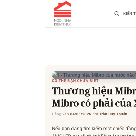
Bỏ
qua
KIẾN 
nội
dung
CÓ THỂ BẠN CHƯA BIẾT
Thương hiệu Mibr
Mibro có phải của
Đăng vào
04/03/2026
bởi
Trần Duy Thuận
Nếu bạn đang tìm kiếm một chiếc đồn