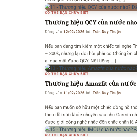
CÓ THỂ BẠN CHƯA BIẾT
Thương hiệu QCY của nước nào?
Đăng vào
12/02/2026
bởi
Trần Duy Thuận
Nếu bạn đang tìm kiếm một chiếc tai nghe Tru
– 300k, nhưng lại đòi hỏi phải có Chống ồn 
ai qua mặt được QCY. Nổi tiếng […]
CÓ THỂ BẠN CHƯA BIẾT
Thương hiệu Amazfit của nước 
Đăng vào
11/02/2026
bởi
Trần Duy Thuận
Nếu bạn muốn sở hữu một chiếc đồng hồ thô
theo dõi sức khỏe chuyên sâu như Garmin nhưng
được giới công nghệ nhắc đến chắc chắn là A
CÓ THỂ BẠN CHƯA BIẾT