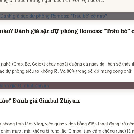
nhẹ, pin trâu nhưng ngân sách chỉ vỏn vẹn dưới 1
 ý các sản phẩm mang tên Mibro (như Mibro Lite,
ào? Đánh giá sạc dự phòng Romoss: “Trâu bò” 
nghệ (Grab, Be, Gojek) chạy ngoài đường cả ngày dài, bạn sẽ thấy t
 sạc dự phòng siêu to khổng lồ. Và 80% trong số đó mang dòng chữ
ào? Đánh giá Gimbal Zhiyun
 phong trào làm Vlog, việc quay video bằng điện thoại đang trở nê
 phim mượt mà, không bị rung lắc, Gimbal (tay cầm chống rung) là