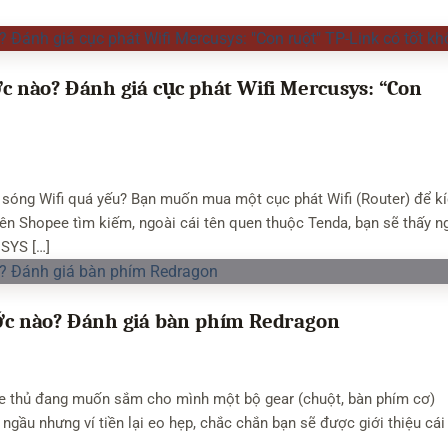
 nào? Đánh giá cục phát Wifi Mercusys: “Con
 sóng Wifi quá yếu? Bạn muốn mua một cục phát Wifi (Router) để k
n Shopee tìm kiếm, ngoài cái tên quen thuộc Tenda, bạn sẽ thấy n
SYS […]
c nào? Đánh giá bàn phím Redragon
me thủ đang muốn sắm cho mình một bộ gear (chuột, bàn phím cơ)
ngầu nhưng ví tiền lại eo hẹp, chắc chắn bạn sẽ được giới thiệu cái