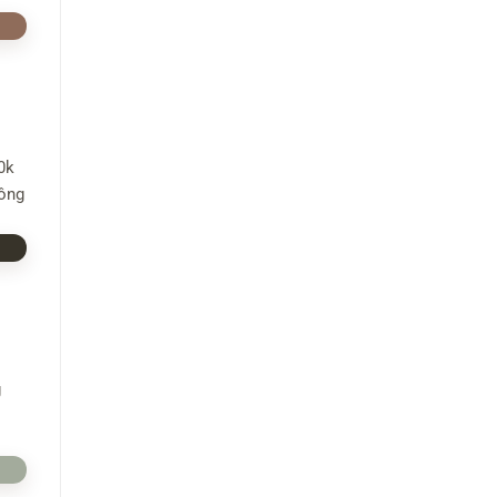
0k
hông
g