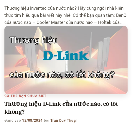
Thương hiệu Inventec của nước nào? Hãy cùng ngôi nhà kiến
thức tìm hiểu qua bài viết này nhé. Có thể bạn quan tâm: BenQ
của nước nào – Cooler Master của nước nào – Holtek của
nước nào Thương hiệu Inventec của nước nào? Inventec là
một thương hiệu công nghệ đến từ Đài Loan, nơi mà công ty
[…]
CÓ THỂ BẠN CHƯA BIẾT
Thương hiệu D-Link của nước nào, có tốt
không?
Đăng vào
12/08/2024
bởi
Trần Duy Thuận