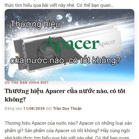
thức tìm hiểu qua bài viết này nhé. Có thể bạn quan
tâm: Thương hiệu Logitech của nước nào, có tốt không –
Thương hiệu Ravpower của nước nào Thương hiệu HTC của
nước […]
CÓ THỂ BẠN CHƯA BIẾT
Thương hiệu Apacer của nước nào, có tốt
không?
Đăng vào
11/08/2024
bởi
Trần Duy Thuận
Thương hiệu Apacer của nước nào? Apacer có những loại sản
phẩm gì? Sản phẩm của Apacer có tốt không? Hãy cùng ngôi
nhà kiến thức tìm hiểu qua bài viết này nhé. Có thể bạn quan