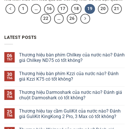
tâm: Thương hiệu ASRock của nước nào – Thương hiệu Asus
1
…
16
17
18
19
20
21
của nước nào – Thương hiệu MSI của nước nào Thương […]
22
…
26
LATEST POSTS
Thương hiệu bàn phím Chilkey của nước nào? Đánh
06
Th7
giá Chilkey ND75 có tốt không?
Không
có
Thương hiệu bàn phím Kzzi của nước nào? Đánh
30
bình
luận
Th6
giá Kzzi K75 có tốt không?
ở
Thương
Không
hiệu
có
Thương hiệu Darmoshark của nước nào? Đánh giá
26
bàn
bình
phím
luận
Th6
chuột Darmoshark có tốt không?
Chilkey
ở
của
Thương
Không
nước
hiệu
có
Thương hiệu tay cầm GuliKit của nước nào? Đánh
25
nào?
bàn
bình
Đánh
phím
luận
Th6
giá GuliKit KingKong 2 Pro, 3 Max có tốt không?
giá
Kzzi
ở
Chilkey
của
Thương
Không
ND75
nước
hiệu
có