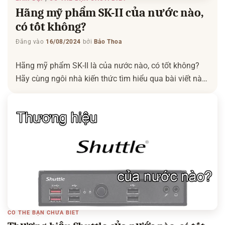
Hãng mỹ phẩm SK-II của nước nào,
có tốt không?
Đăng vào
16/08/2024
bởi
Bảo Thoa
Hãng mỹ phẩm SK-II là của nước nào, có tốt không?
Hãy cùng ngôi nhà kiến thức tìm hiểu qua bài viết này
nhé. Có thể bạn quan tâm: Mỹ phẩm Estee Lauder của
nước nào – Mỹ phẩm Shu Uemura của nước nào
Hãng mỹ phẩm SK-II của nước nào? SK-II (phát âm là
S-K-Two) […]
CÓ THỂ BẠN CHƯA BIẾT