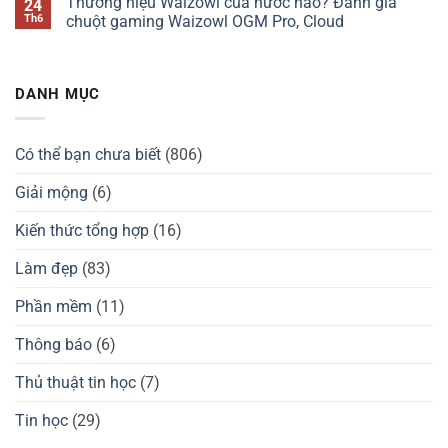
Thương hiệu Waizowl của nước nào? Đánh giá
24
có
nào?
Darmoshark
bình
tốt
Đánh
của
luận
Th6
chuột gaming Waizowl OGM Pro, Cloud
không?
giá
nước
ở
Kzzi
nào?
Thương
Không
K75
Đánh
hiệu
có
có
giá
tay
bình
tốt
chuột
cầm
luận
DANH MỤC
không?
Darmoshark
GuliKit
ở
có
của
Thương
tốt
nước
hiệu
không?
nào?
Waizowl
Đánh
của
Có thể bạn chưa biết
(806)
giá
nước
GuliKit
nào?
KingKong
Đánh
Giải mộng
(6)
2
giá
Pro,
chuột
3
gaming
Kiến thức tổng hợp
(16)
Max
Waizowl
có
OGM
tốt
Pro,
Làm đẹp
(83)
không?
Cloud
Phần mềm
(11)
Thông báo
(6)
Thủ thuật tin học
(7)
Tin học
(29)