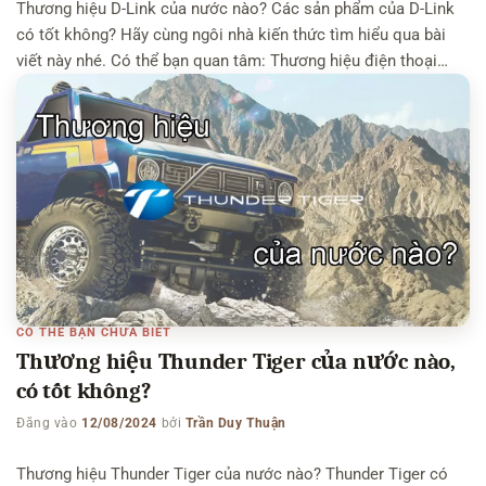
Thương hiệu D-Link của nước nào? Các sản phẩm của D-Link
có tốt không? Hãy cùng ngôi nhà kiến thức tìm hiểu qua bài
viết này nhé. Có thể bạn quan tâm: Thương hiệu điện thoại
HTC của nước nào – Thương hiệu Asus của nước nào –
Thương hiệu ASRock của nước nào Thương hiệu D-Link của
[…]
CÓ THỂ BẠN CHƯA BIẾT
Thương hiệu Thunder Tiger của nước nào,
có tốt không?
Đăng vào
12/08/2024
bởi
Trần Duy Thuận
Thương hiệu Thunder Tiger của nước nào? Thunder Tiger có