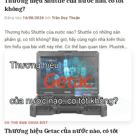
Thương hiệu Shuttle của nước nào, có tốt
không?
Đăng vào
16/08/2024
bởi
Trần Duy Thuận
Thương hiệu Shuttle của nước nào? Shuttle có những sản
phẩm gì, có tốt không? Bây giờ, hãy cùng ngôi nhà kiến thức
tìm hiểu qua bài viết này nhé. Có thể bạn quan tâm: Plustek
của nước nào – QNAP Systems của nước nào – Ritek của
nước nào Thương hiệu Shuttle Inc của nước […]
CÓ THỂ BẠN CHƯA BIẾT
Thương hiệu Getac của nước nào, có tốt