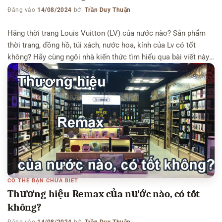
Đăng vào
14/08/2024
bởi
Trần Duy Thuận
Hãng thời trang Louis Vuitton (LV) của nước nào? Sản phẩm
thời trang, đồng hồ, túi xách, nước hoa, kính của Lv có tốt
không? Hãy cùng ngôi nhà kiến thức tìm hiểu qua bài viết này
nhé. Có thể bạn quan tâm: Hãng thời trang Balenciaga của
nước nào – Hãng Cartier của nước nào Hãng […]
CÓ THỂ BẠN CHƯA BIẾT
Thương hiệu Remax của nước nào, có tốt
không?