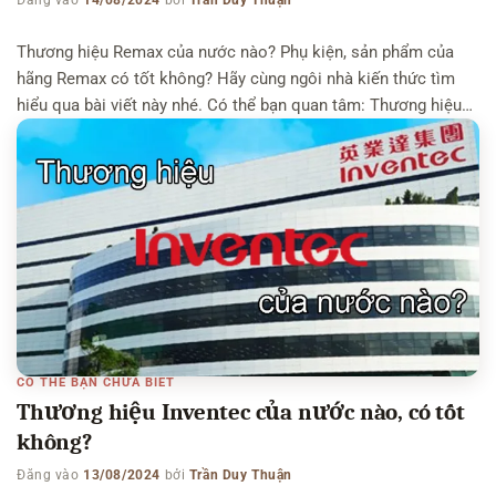
Đăng vào
14/08/2024
bởi
Trần Duy Thuận
Thương hiệu Remax của nước nào? Phụ kiện, sản phẩm của
hãng Remax có tốt không? Hãy cùng ngôi nhà kiến thức tìm
hiểu qua bài viết này nhé. Có thể bạn quan tâm: Thương hiệu
Aukey của nước nào – Thương hiệu Pisen của nước nào
Thương hiệu Remax của nước nào? Hãng Remax là một […]
CÓ THỂ BẠN CHƯA BIẾT
Thương hiệu Inventec của nước nào, có tốt
không?
Đăng vào
13/08/2024
bởi
Trần Duy Thuận