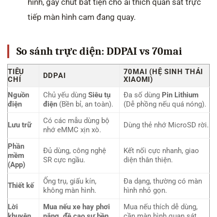
hình, gây chút bất tiện cho ai thích quan sát trực
tiếp màn hình cam đang quay.
So sánh trực diện: DDPAI vs 70mai
TIÊU
70MAI (HỆ SINH THÁI
DDPAI
CHÍ
XIAOMI)
Nguồn
Chủ yếu dùng
Siêu tụ
Đa số dùng
Pin Lithium
điện
điện
(Bền bỉ, an toàn).
(Dễ phồng nếu quá nóng).
Có các mẫu dùng bộ
Lưu trữ
Dùng thẻ nhớ MicroSD rời.
nhớ eMMC xịn xò.
Phần
Đủ dùng, công nghệ
Kết nối cực nhanh, giao
mềm
SR cực ngầu.
diện thân thiện.
(App)
Ống trụ, giấu kín,
Đa dạng, thường có màn
Thiết kế
không màn hình.
hình nhỏ gọn.
Lời
Mua nếu xe hay phơi
Mua nếu thích dễ dùng,
khuyên
nắng, đề cao sự bền.
cần màn hình quan sát.