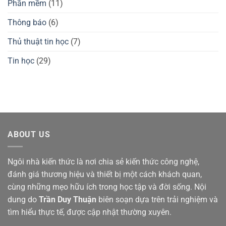
Phần mềm
(11)
Thông báo
(6)
Thủ thuật tin học
(7)
Tin học
(29)
ABOUT US
Ngôi nhà kiến thức là nơi chia sẻ kiến thức công nghệ,
đánh giá thương hiệu và thiết bị một cách khách quan,
cùng những mẹo hữu ích trong học tập và đời sống. Nội
dung do
Trần Duy Thuận
biên soạn dựa trên trải nghiệm và
tìm hiểu thực tế, được cập nhật thường xuyên.