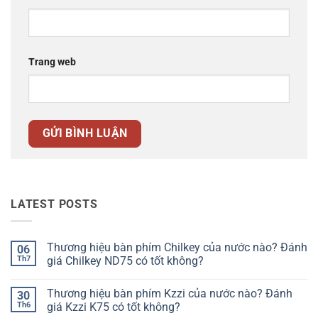
Trang web
LATEST POSTS
Thương hiệu bàn phím Chilkey của nước nào? Đánh
06
Th7
giá Chilkey ND75 có tốt không?
Không
có
Thương hiệu bàn phím Kzzi của nước nào? Đánh
30
bình
luận
Th6
giá Kzzi K75 có tốt không?
ở