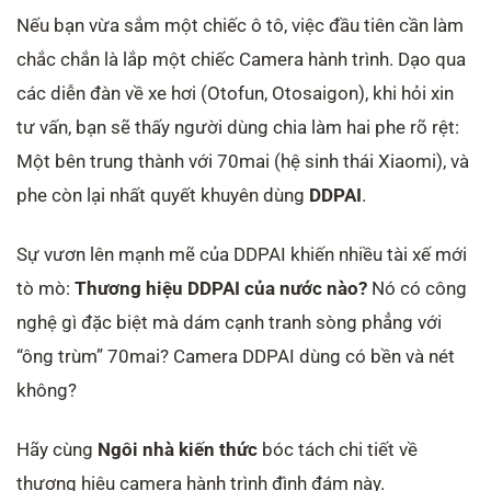
Nếu bạn vừa sắm một chiếc ô tô, việc đầu tiên cần làm
chắc chắn là lắp một chiếc Camera hành trình. Dạo qua
các diễn đàn về xe hơi (Otofun, Otosaigon), khi hỏi xin
tư vấn, bạn sẽ thấy người dùng chia làm hai phe rõ rệt:
Một bên trung thành với 70mai (hệ sinh thái Xiaomi), và
phe còn lại nhất quyết khuyên dùng
DDPAI
.
Sự vươn lên mạnh mẽ của DDPAI khiến nhiều tài xế mới
tò mò:
Thương hiệu DDPAI của nước nào?
Nó có công
nghệ gì đặc biệt mà dám cạnh tranh sòng phẳng với
“ông trùm” 70mai? Camera DDPAI dùng có bền và nét
không?
Hãy cùng
Ngôi nhà kiến thức
bóc tách chi tiết về
thương hiệu camera hành trình đình đám này.