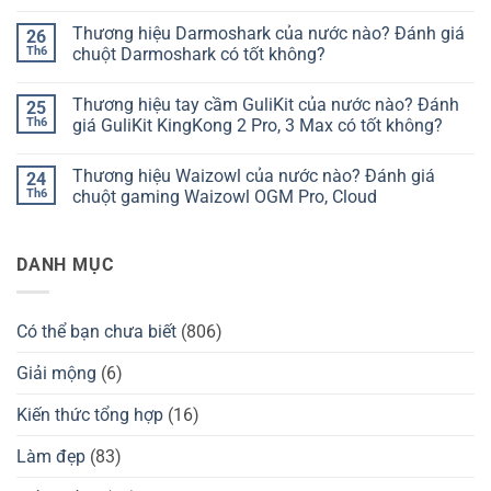
Thương
Không
hiệu
có
Thương hiệu Darmoshark của nước nào? Đánh giá
26
bàn
bình
phím
luận
Th6
chuột Darmoshark có tốt không?
Chilkey
ở
của
Thương
Không
nước
hiệu
có
Thương hiệu tay cầm GuliKit của nước nào? Đánh
25
nào?
bàn
bình
Đánh
phím
luận
Th6
giá GuliKit KingKong 2 Pro, 3 Max có tốt không?
giá
Kzzi
ở
Chilkey
của
Thương
Không
ND75
nước
hiệu
có
Thương hiệu Waizowl của nước nào? Đánh giá
24
có
nào?
Darmoshark
bình
tốt
Đánh
của
luận
Th6
chuột gaming Waizowl OGM Pro, Cloud
không?
giá
nước
ở
Kzzi
nào?
Thương
Không
K75
Đánh
hiệu
có
có
giá
tay
bình
DANH MỤC
tốt
chuột
cầm
luận
không?
Darmoshark
GuliKit
ở
có
của
Thương
tốt
nước
hiệu
không?
nào?
Waizowl
Có thể bạn chưa biết
(806)
Đánh
của
giá
nước
GuliKit
nào?
Giải mộng
(6)
KingKong
Đánh
2
giá
Pro,
chuột
Kiến thức tổng hợp
(16)
3
gaming
Max
Waizowl
có
OGM
Làm đẹp
(83)
tốt
Pro,
không?
Cloud