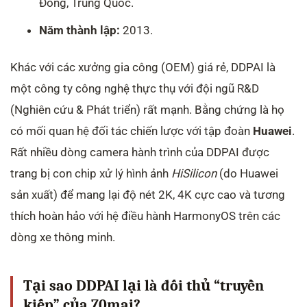
Đông, Trung Quốc.
Năm thành lập:
2013.
Khác với các xưởng gia công (OEM) giá rẻ, DDPAI là
một công ty công nghệ thực thụ với đội ngũ R&D
(Nghiên cứu & Phát triển) rất mạnh. Bằng chứng là họ
có mối quan hệ đối tác chiến lược với tập đoàn
Huawei
.
Rất nhiều dòng camera hành trình của DDPAI được
trang bị con chip xử lý hình ảnh
HiSilicon
(do Huawei
sản xuất) để mang lại độ nét 2K, 4K cực cao và tương
thích hoàn hảo với hệ điều hành HarmonyOS trên các
dòng xe thông minh.
Tại sao DDPAI lại là đối thủ “truyền
kiếp” của 70mai?