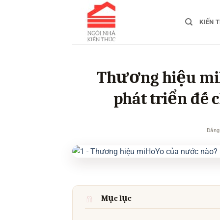
Bỏ
qua
KIẾN 
nội
dung
Thương hiệu mi
phát triển đế 
Đăng
Mục lục