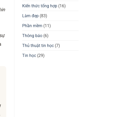
giá
tốt
chuột
Kiến thức tổng hợp
(16)
không?
gaming
hin
Waizowl
OGM
Làm đẹp
(83)
Pro,
Cloud
Phần mềm
(11)
 sự
Thông báo
(6)
a
Thủ thuật tin học
(7)
Tin học
(29)
u