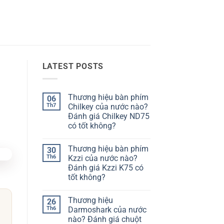
LATEST POSTS
Thương hiệu bàn phím
06
Th7
Chilkey của nước nào?
Đánh giá Chilkey ND75
có tốt không?
Không
có
Thương hiệu bàn phím
30
bình
luận
Th6
Kzzi của nước nào?
ở
Đánh giá Kzzi K75 có
Thương
hiệu
tốt không?
bàn
phím
Không
Chilkey
có
Thương hiệu
26
của
bình
nước
luận
Th6
Darmoshark của nước
ở
nào?
nào? Đánh giá chuột
Thương
Đánh