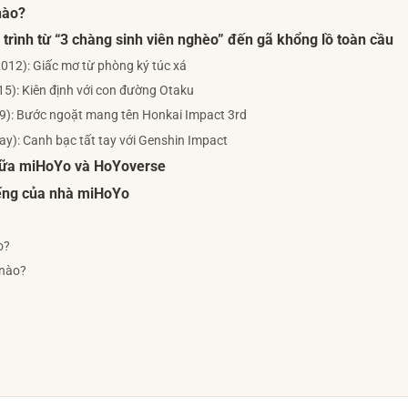
nào?
 trình từ “3 chàng sinh viên nghèo” đến gã khổng lồ toàn cầu
2012): Giấc mơ từ phòng ký túc xá
15): Kiên định với con đường Otaku
19): Bước ngoặt mang tên Honkai Impact 3rd
ay): Canh bạc tất tay với Genshin Impact
giữa miHoYo và HoYoverse
tiếng của nhà miHoYo
o?
 nào?