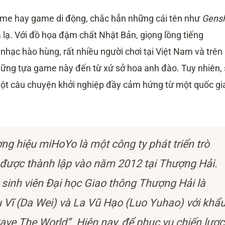
nime hay game di động, chắc hẳn những cái tên như
Gens
lạ. Với đồ họa đậm chất Nhật Bản, giọng lồng tiếng
hạc hào hùng, rất nhiều người chơi tại Việt Nam và trên
những tựa game này đến từ xứ sở hoa anh đào. Tuy nhiên,
một câu chuyện khởi nghiệp đầy cảm hứng từ một quốc gi
g hiệu miHoYo là một công ty phát triển trò
 được thành lập vào năm 2012 tại Thượng Hải.
 sinh viên Đại học Giao thông Thượng Hải là
 Vĩ (Da Wei) và La Vũ Hạo (Luo Yuhao) với khẩ
ave The World”. Hiện nay, để phục vụ chiến lược