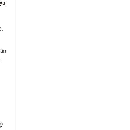
yu
,
S.
dân
t
)