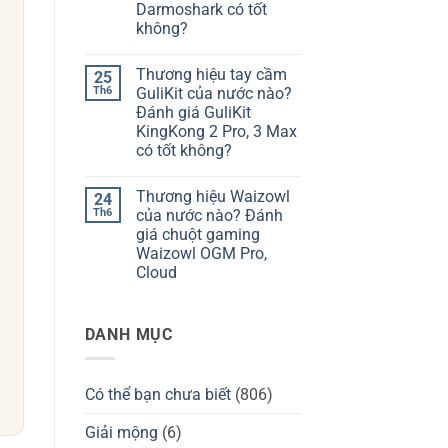
hiệu
giá
Darmoshark có tốt
bàn
Chilkey
không?
phím
ND75
Kzzi
có
Không
của
tốt
có
nước
không?
Thương hiệu tay cầm
25
bình
nào?
luận
Th6
GuliKit của nước nào?
Đánh
ở
giá
Đánh giá GuliKit
Thương
Kzzi
hiệu
KingKong 2 Pro, 3 Max
K75
Darmoshark
có
có tốt không?
của
tốt
nước
Không
không?
nào?
có
Đánh
Thương hiệu Waizowl
24
bình
giá
luận
Th6
của nước nào? Đánh
chuột
ở
Darmoshark
giá chuột gaming
Thương
có
hiệu
Waizowl OGM Pro,
tốt
tay
không?
Cloud
cầm
GuliKit
Không
của
có
nước
bình
nào?
DANH MỤC
luận
Đánh
ở
giá
Thương
GuliKit
hiệu
KingKong
Waizowl
2
Có thể bạn chưa biết
(806)
của
Pro,
nước
3
nào?
Giải mộng
(6)
Max
Đánh
có