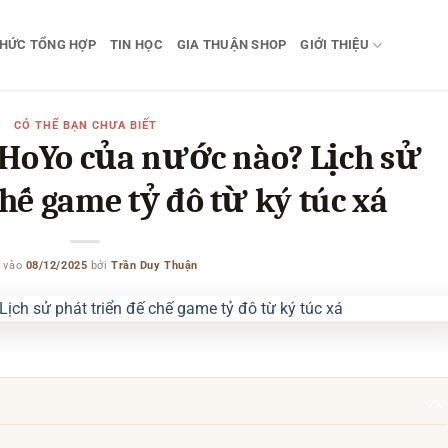
THỨC TỔNG HỢP
TIN HỌC
GIA THUẬN SHOP
GIỚI THIỆU
CÓ THỂ BẠN CHƯA BIẾT
HoYo của nước nào? Lịch sử
chế game tỷ đô từ ký túc xá
 vào
08/12/2025
bởi
Trần Duy Thuận