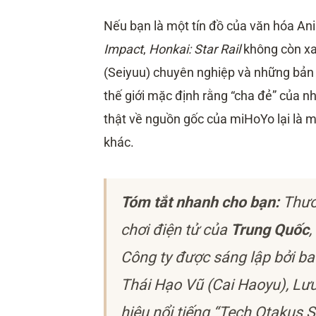
Nếu bạn là một tín đồ của văn hóa A
Impact
,
Honkai: Star Rail
không còn xa 
(Seiyuu) chuyên nghiệp và những bản n
thế giới mặc định rằng “cha đẻ” của 
thật về nguồn gốc của miHoYo lại là 
khác.
Tóm tắt nhanh cho bạn:
Thươn
chơi điện tử của
Trung Quốc
,
Công ty được sáng lập bởi ba
Thái Hạo Vũ (Cai Haoyu), Lưu
hiệu nổi tiếng “Tech Otakus S