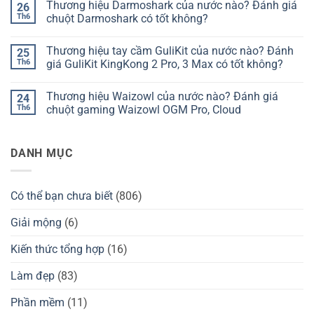
Thương hiệu Darmoshark của nước nào? Đánh giá
26
bàn
bình
phím
luận
Th6
chuột Darmoshark có tốt không?
Chilkey
ở
của
Thương
Không
nước
hiệu
có
Thương hiệu tay cầm GuliKit của nước nào? Đánh
25
nào?
bàn
bình
Đánh
phím
luận
Th6
giá GuliKit KingKong 2 Pro, 3 Max có tốt không?
giá
Kzzi
ở
Chilkey
của
Thương
Không
ND75
nước
hiệu
có
Thương hiệu Waizowl của nước nào? Đánh giá
24
có
nào?
Darmoshark
bình
tốt
Đánh
của
luận
Th6
chuột gaming Waizowl OGM Pro, Cloud
không?
giá
nước
ở
Kzzi
nào?
Thương
Không
K75
Đánh
hiệu
có
có
giá
tay
bình
DANH MỤC
tốt
chuột
cầm
luận
không?
Darmoshark
GuliKit
ở
có
của
Thương
tốt
nước
hiệu
không?
nào?
Waizowl
Có thể bạn chưa biết
(806)
Đánh
của
giá
nước
GuliKit
nào?
Giải mộng
(6)
KingKong
Đánh
2
giá
Pro,
chuột
Kiến thức tổng hợp
(16)
3
gaming
Max
Waizowl
có
OGM
Làm đẹp
(83)
tốt
Pro,
không?
Cloud
Phần mềm
(11)