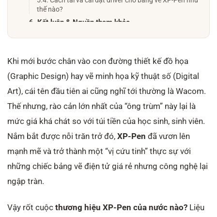
thế nào?
6. Kết luận & Nguồn tham khảo
Khi mới bước chân vào con đường thiết kế đồ họa
(Graphic Design) hay vẽ minh họa kỹ thuật số (Digital
Art), cái tên đầu tiên ai cũng nghĩ tới thường là Wacom.
Thế nhưng, rào cản lớn nhất của “ông trùm” này lại là
mức giá khá chát so với túi tiền của học sinh, sinh viên.
Nắm bắt được nỗi trăn trở đó,
XP-Pen
đã vươn lên
mạnh mẽ và trở thành một “vị cứu tinh” thực sự với
những chiếc bảng vẽ điện tử giá rẻ nhưng công nghệ lại
ngập tràn.
Vậy rốt cuộc
thương hiệu XP-Pen của nước nào?
Liệu