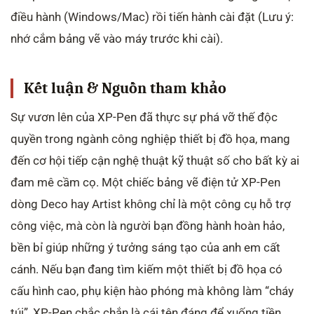
điều hành (Windows/Mac) rồi tiến hành cài đặt (Lưu ý:
nhớ cắm bảng vẽ vào máy trước khi cài).
Kết luận & Nguồn tham khảo
Sự vươn lên của XP-Pen đã thực sự phá vỡ thế độc
quyền trong ngành công nghiệp thiết bị đồ họa, mang
đến cơ hội tiếp cận nghệ thuật kỹ thuật số cho bất kỳ ai
đam mê cầm cọ. Một chiếc bảng vẽ điện tử XP-Pen
dòng Deco hay Artist không chỉ là một công cụ hỗ trợ
công việc, mà còn là người bạn đồng hành hoàn hảo,
bền bỉ giúp những ý tưởng sáng tạo của anh em cất
cánh. Nếu bạn đang tìm kiếm một thiết bị đồ họa có
cấu hình cao, phụ kiện hào phóng mà không làm “cháy
túi”, XP-Pen chắc chắn là cái tên đáng để xuống tiền