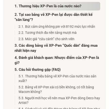
1. Thương hiệu XP-Pen là của nước nào?
2. Tại sao bảng vẽ XP-Pen lại được dân thiết kế
“săn lùng”?
2.1. Bút cảm ứng không pin với 8192 mức lực nhấn
2.2. Tương thích đa nền tảng mượt mà
2.3. Mức giá “cứu cánh” cho sinh viên
3. Các dòng bảng vẽ XP-Pen “Quốc dân” đáng mua
nhất hiện nay
4. Đánh giá khách quan: Nhược điểm của XP-Pen là
gì?
5. Câu hỏi thường gặp (FAQ)
5.1. Thương hiệu bảng vẽ XP-Pen của nước nào sản
xuất?
5.2. Bảng vẽ XP-Pen xài có bền không, có tốt bằng
Wacom không?
5.3. Người mới học vẽ nên mua XP-Pen dòng Deco hay
Artist?
5.4. Cách tải và cài đặt driver cho bảng vẽ XP-Pen như