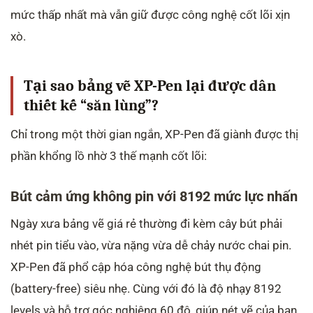
mức thấp nhất mà vẫn giữ được công nghệ cốt lõi xịn
xò.
Tại sao bảng vẽ XP-Pen lại được dân
thiết kế “săn lùng”?
Chỉ trong một thời gian ngắn, XP-Pen đã giành được thị
phần khổng lồ nhờ 3 thế mạnh cốt lõi:
Bút cảm ứng không pin với 8192 mức lực nhấn
Ngày xưa bảng vẽ giá rẻ thường đi kèm cây bút phải
nhét pin tiểu vào, vừa nặng vừa dễ chảy nước chai pin.
XP-Pen đã phổ cập hóa công nghệ bút thụ động
(battery-free) siêu nhẹ. Cùng với đó là độ nhạy 8192
levels và hỗ trợ góc nghiêng 60 độ, giúp nét vẽ của bạn