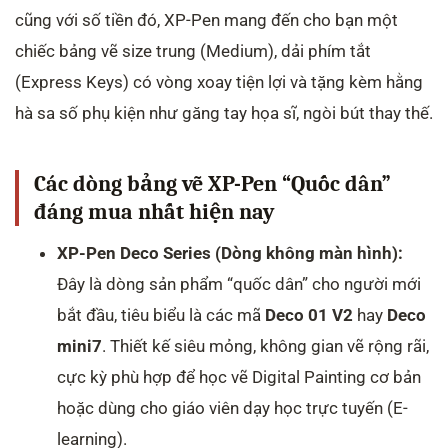
cũng với số tiền đó, XP-Pen mang đến cho bạn một
chiếc bảng vẽ size trung (Medium), dải phím tắt
(Express Keys) có vòng xoay tiện lợi và tặng kèm hằng
hà sa số phụ kiện như găng tay họa sĩ, ngòi bút thay thế.
Các dòng bảng vẽ XP-Pen “Quốc dân”
đáng mua nhất hiện nay
XP-Pen Deco Series (Dòng không màn hình):
Đây là dòng sản phẩm “quốc dân” cho người mới
bắt đầu, tiêu biểu là các mã
Deco 01 V2
hay
Deco
mini7
. Thiết kế siêu mỏng, không gian vẽ rộng rãi,
cực kỳ phù hợp để học vẽ Digital Painting cơ bản
hoặc dùng cho giáo viên dạy học trực tuyến (E-
learning).