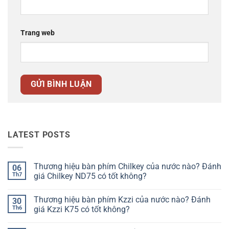
Trang web
LATEST POSTS
Thương hiệu bàn phím Chilkey của nước nào? Đánh
06
Th7
giá Chilkey ND75 có tốt không?
Không
có
Thương hiệu bàn phím Kzzi của nước nào? Đánh
30
bình
luận
Th6
giá Kzzi K75 có tốt không?
ở
Thương
Không
hiệu
có