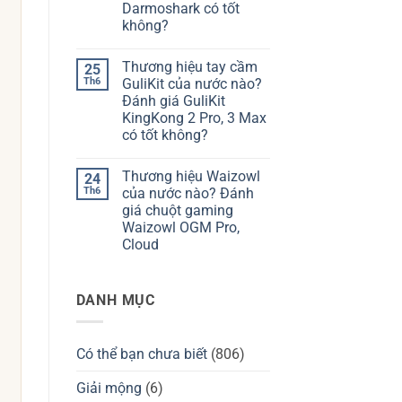
hiệu
giá
Darmoshark có tốt
bàn
Chilkey
không?
phím
ND75
Kzzi
có
Không
của
tốt
có
nước
không?
Thương hiệu tay cầm
25
bình
nào?
luận
Th6
GuliKit của nước nào?
Đánh
ở
giá
Đánh giá GuliKit
Thương
Kzzi
hiệu
KingKong 2 Pro, 3 Max
K75
Darmoshark
có
có tốt không?
của
tốt
nước
Không
không?
nào?
có
Đánh
Thương hiệu Waizowl
24
bình
giá
luận
Th6
của nước nào? Đánh
chuột
ở
Darmoshark
giá chuột gaming
Thương
có
hiệu
Waizowl OGM Pro,
tốt
tay
không?
Cloud
cầm
GuliKit
Không
của
có
nước
bình
nào?
DANH MỤC
luận
Đánh
ở
giá
Thương
GuliKit
hiệu
KingKong
Waizowl
2
Có thể bạn chưa biết
(806)
của
Pro,
nước
3
nào?
Giải mộng
(6)
Max
Đánh
có