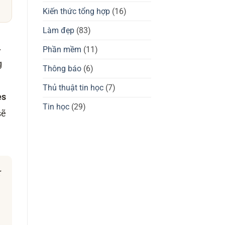
giá
tốt
chuột
Kiến thức tổng hợp
(16)
không?
gaming
Waizowl
OGM
Làm đẹp
(83)
Pro,
Cloud
.
Phần mềm
(11)
g
Thông báo
(6)
Thủ thuật tin học
(7)
es
Tin học
(29)
sẽ
: