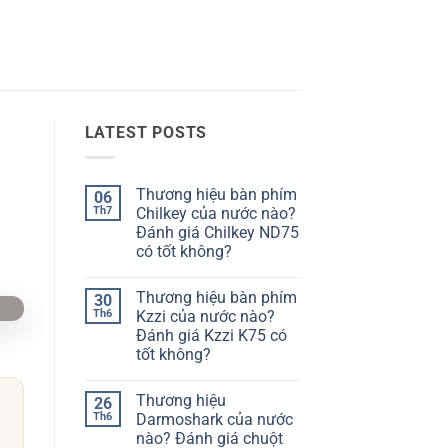
LATEST POSTS
Thương hiệu bàn phím
06
Th7
Chilkey của nước nào?
Đánh giá Chilkey ND75
có tốt không?
Không
có
Thương hiệu bàn phím
30
bình
luận
Th6
Kzzi của nước nào?
ở
Đánh giá Kzzi K75 có
Thương
hiệu
tốt không?
bàn
phím
Không
Chilkey
có
Thương hiệu
26
của
bình
nước
luận
Th6
Darmoshark của nước
ở
nào?
nào? Đánh giá chuột
Thương
Đánh