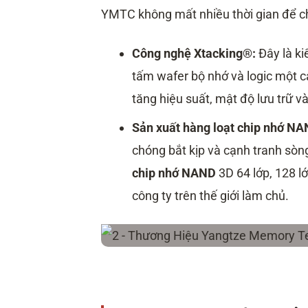
YMTC không mất nhiều thời gian để chứ
Công nghệ Xtacking®:
Đây là ki
tấm wafer bộ nhớ và logic một các
tăng hiệu suất, mật độ lưu trữ v
Sản xuất hàng loạt chip nhớ NA
chóng bắt kịp và cạnh tranh sòng
chip nhớ NAND
3D 64 lớp, 128 l
công ty trên thế giới làm chủ.