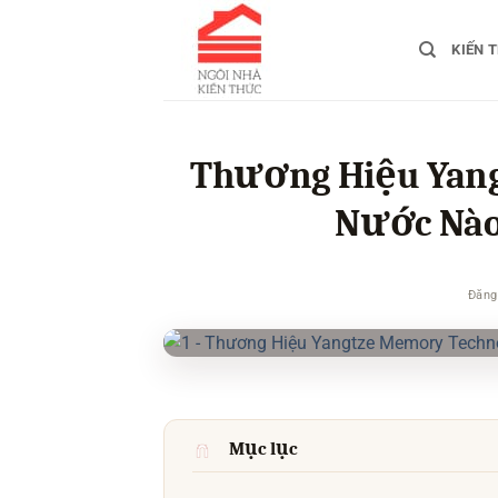
Bỏ
qua
KIẾN 
nội
dung
Thương Hiệu Yang
Nước Nào?
Đăng
Mục lục