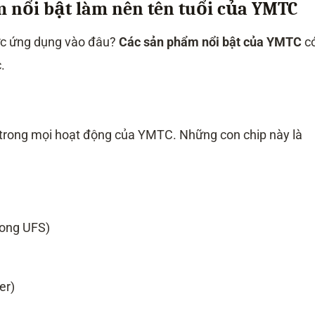
nổi bật làm nên tên tuổi của YMTC
ợc ứng dụng vào đâu?
Các sản phẩm nổi bật của YMTC
c
.
im” trong mọi hoạt động của YMTC. Những con chip này là
rong UFS)
er)