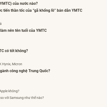
(YMTC) của nước nào?
ớc tiến thần tốc của “gã khổng lồ” bán dẫn YMTC
há
 làm nên tên tuổi của YMTC
TC có tốt không?
SK Hynix, Micron
 ngành công nghệ Trung Quốc?
 Apple không?
C so với Samsung như thế nào?