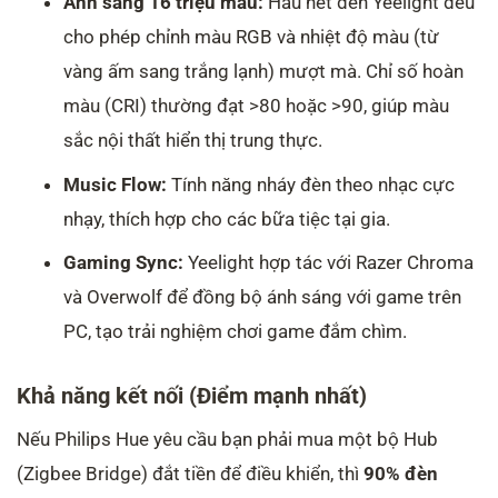
Ánh sáng 16 triệu màu:
Hầu hết đèn Yeelight đều
cho phép chỉnh màu RGB và nhiệt độ màu (từ
vàng ấm sang trắng lạnh) mượt mà. Chỉ số hoàn
màu (CRI) thường đạt >80 hoặc >90, giúp màu
sắc nội thất hiển thị trung thực.
Music Flow:
Tính năng nháy đèn theo nhạc cực
nhạy, thích hợp cho các bữa tiệc tại gia.
Gaming Sync:
Yeelight hợp tác với Razer Chroma
và Overwolf để đồng bộ ánh sáng với game trên
PC, tạo trải nghiệm chơi game đắm chìm.
Khả năng kết nối (Điểm mạnh nhất)
Nếu Philips Hue yêu cầu bạn phải mua một bộ Hub
(Zigbee Bridge) đắt tiền để điều khiển, thì
90% đèn