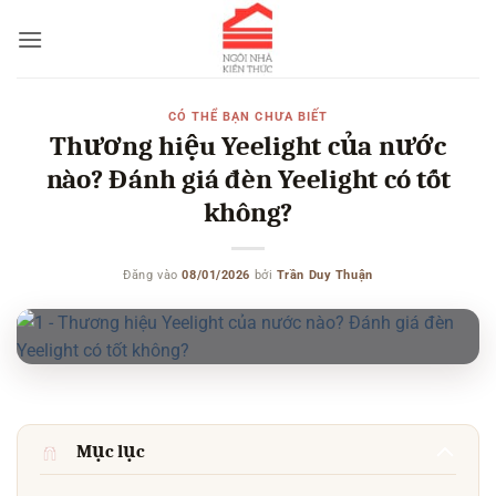
Bỏ
qua
nội
dung
CÓ THỂ BẠN CHƯA BIẾT
Thương hiệu Yeelight của nước
nào? Đánh giá đèn Yeelight có tốt
không?
Đăng vào
08/01/2026
bởi
Trần Duy Thuận
Mục lục