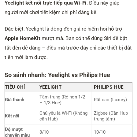
Yeelight kết nối trực tiếp qua Wi-Fi
. Điều này giúp
người mới chơi tiết kiệm chi phí đáng kể.
Đặc biệt, Yeelight là dòng đèn giá rẻ hiếm hoi hỗ trợ
Apple HomeKit
mượt mà. Bạn có thể dùng Siri để bật
tắt đèn dễ dàng – điều mà trước đây chỉ các thiết bị đắt
tiền mới làm được.
So sánh nhanh: Yeelight vs Philips Hue
TIÊU CHÍ
YEELIGHT
PHILIPS HUE
Tầm trung (Rẻ hơn 1/2
Giá thành
Rất cao (Luxury)
– 1/3 Hue)
Chủ yếu là Wi-Fi (Không
Zigbee (Cần Hub
Kết nối
cần Hub)
trung tâm)
Độ mượt
8/10
10/10
chuyển màu