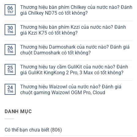
Thương hiệu bàn phím Chilkey của nước nào? Đánh
06
Th7
giá Chilkey ND75 có tốt không?
Không
có
Thương hiệu bàn phím Kzzi của nước nào? Đánh
30
bình
luận
Th6
giá Kzzi K75 có tốt không?
ở
Thương
Không
hiệu
có
Thương hiệu Darmoshark của nước nào? Đánh giá
26
bàn
bình
phím
luận
Th6
chuột Darmoshark có tốt không?
Chilkey
ở
của
Thương
Không
nước
hiệu
có
Thương hiệu tay cầm GuliKit của nước nào? Đánh
25
nào?
bàn
bình
Đánh
phím
luận
Th6
giá GuliKit KingKong 2 Pro, 3 Max có tốt không?
giá
Kzzi
ở
Chilkey
của
Thương
Không
ND75
nước
hiệu
có
Thương hiệu Waizowl của nước nào? Đánh giá
24
có
nào?
Darmoshark
bình
tốt
Đánh
của
luận
Th6
chuột gaming Waizowl OGM Pro, Cloud
không?
giá
nước
ở
Kzzi
nào?
Thương
Không
K75
Đánh
hiệu
có
có
giá
tay
bình
DANH MỤC
tốt
chuột
cầm
luận
không?
Darmoshark
GuliKit
ở
có
của
Thương
tốt
nước
hiệu
không?
nào?
Waizowl
Có thể bạn chưa biết
(806)
Đánh
của
giá
nước