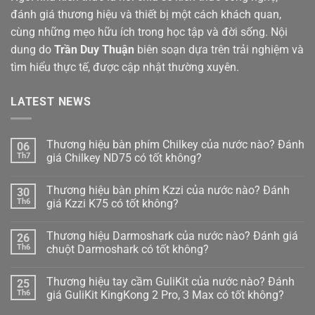
đánh giá thương hiệu và thiết bị một cách khách quan,
cùng những mẹo hữu ích trong học tập và đời sống. Nội
dung do
Trần Duy Thuận
biên soạn dựa trên trải nghiệm và
tìm hiểu thực tế, được cập nhật thường xuyên.
LATEST NEWS
Thương hiệu bàn phím Chilkey của nước nào? Đánh
06
Th7
giá Chilkey ND75 có tốt không?
Không
có
Thương hiệu bàn phím Kzzi của nước nào? Đánh
30
bình
luận
Th6
giá Kzzi K75 có tốt không?
ở
Thương
Không
hiệu
có
Thương hiệu Darmoshark của nước nào? Đánh giá
26
bàn
bình
phím
luận
Th6
chuột Darmoshark có tốt không?
Chilkey
ở
của
Thương
Không
nước
hiệu
có
Thương hiệu tay cầm GuliKit của nước nào? Đánh
25
nào?
bàn
bình
Đánh
phím
luận
Th6
giá GuliKit KingKong 2 Pro, 3 Max có tốt không?
giá
Kzzi
ở
Chilkey
của
Thương
Không