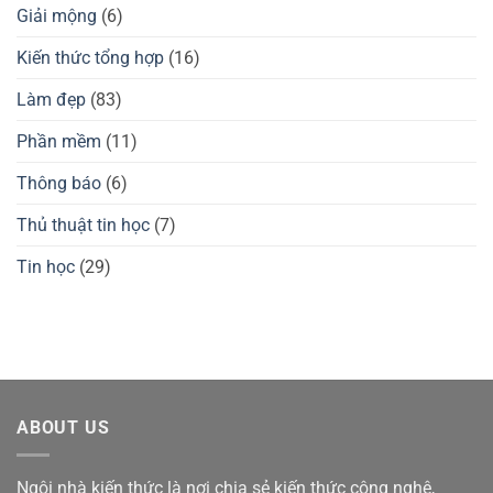
GuliKit
nào?
Giải mộng
(6)
KingKong
Đánh
2
giá
Pro,
chuột
Kiến thức tổng hợp
(16)
3
gaming
Max
Waizowl
có
OGM
Làm đẹp
(83)
tốt
Pro,
không?
Cloud
Phần mềm
(11)
Thông báo
(6)
Thủ thuật tin học
(7)
Tin học
(29)
ABOUT US
Ngôi nhà kiến thức là nơi chia sẻ kiến thức công nghệ,