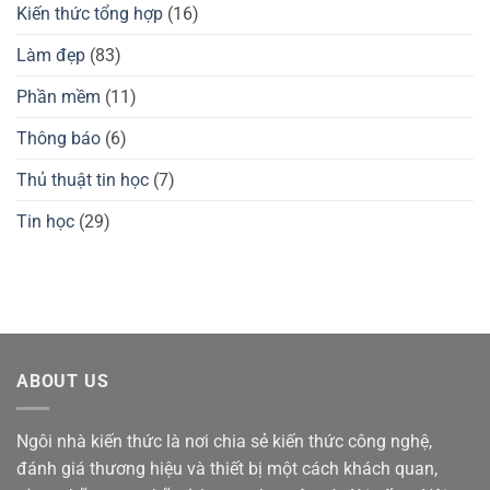
Pro,
chuột
Kiến thức tổng hợp
(16)
3
gaming
Max
Waizowl
có
OGM
Làm đẹp
(83)
tốt
Pro,
không?
Cloud
Phần mềm
(11)
Thông báo
(6)
Thủ thuật tin học
(7)
Tin học
(29)
ABOUT US
Ngôi nhà kiến thức là nơi chia sẻ kiến thức công nghệ,
đánh giá thương hiệu và thiết bị một cách khách quan,