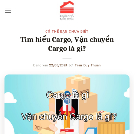
Bỏ
qua
nội
dung
CÓ THỂ BẠN CHƯA BIẾT
Tìm hiểu Cargo, Vận chuyển
Cargo là gì?
Đăng vào
22/08/2024
bởi
Trần Duy Thuận