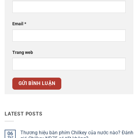
Email
*
Trang web
LATEST POSTS
Thương hiệu bàn phím Chilkey của nước nào? Đánh
06
Th7