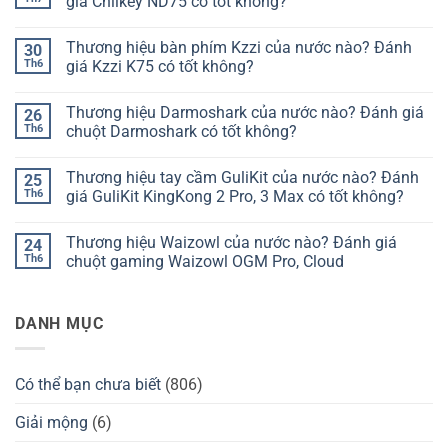
giá Chilkey ND75 có tốt không?
Không
có
Thương hiệu bàn phím Kzzi của nước nào? Đánh
30
bình
luận
Th6
giá Kzzi K75 có tốt không?
ở
Thương
Không
hiệu
có
Thương hiệu Darmoshark của nước nào? Đánh giá
26
bàn
bình
phím
luận
Th6
chuột Darmoshark có tốt không?
Chilkey
ở
của
Thương
Không
nước
hiệu
có
Thương hiệu tay cầm GuliKit của nước nào? Đánh
25
nào?
bàn
bình
Đánh
phím
luận
Th6
giá GuliKit KingKong 2 Pro, 3 Max có tốt không?
giá
Kzzi
ở
Chilkey
của
Thương
Không
ND75
nước
hiệu
có
Thương hiệu Waizowl của nước nào? Đánh giá
24
có
nào?
Darmoshark
bình
tốt
Đánh
của
luận
Th6
chuột gaming Waizowl OGM Pro, Cloud
không?
giá
nước
ở
Kzzi
nào?
Thương
Không
K75
Đánh
hiệu
có
có
giá
tay
bình
DANH MỤC
tốt
chuột
cầm
luận
không?
Darmoshark
GuliKit
ở
có
của
Thương
tốt
nước
hiệu
không?
nào?
Waizowl
Có thể bạn chưa biết
(806)
Đánh
của
giá
nước
GuliKit
nào?
Giải mộng
(6)
KingKong
Đánh
2
giá