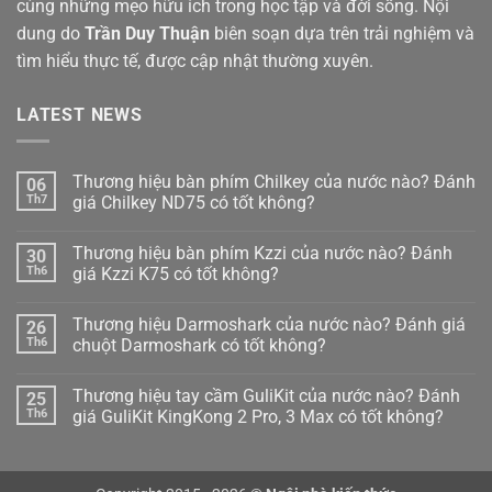
cùng những mẹo hữu ích trong học tập và đời sống. Nội
dung do
Trần Duy Thuận
biên soạn dựa trên trải nghiệm và
tìm hiểu thực tế, được cập nhật thường xuyên.
LATEST NEWS
Thương hiệu bàn phím Chilkey của nước nào? Đánh
06
Th7
giá Chilkey ND75 có tốt không?
Không
có
Thương hiệu bàn phím Kzzi của nước nào? Đánh
30
bình
luận
Th6
giá Kzzi K75 có tốt không?
ở
Thương
Không
hiệu
có
Thương hiệu Darmoshark của nước nào? Đánh giá
26
bàn
bình
phím
luận
Th6
chuột Darmoshark có tốt không?
Chilkey
ở
của
Thương
Không
nước
hiệu
có
Thương hiệu tay cầm GuliKit của nước nào? Đánh
25
nào?
bàn
bình
Đánh
phím
luận
Th6
giá GuliKit KingKong 2 Pro, 3 Max có tốt không?
giá
Kzzi
ở
Chilkey
của
Thương
Không
ND75
nước
hiệu
có
có
nào?
Darmoshark
bình
tốt
Đánh
của
luận