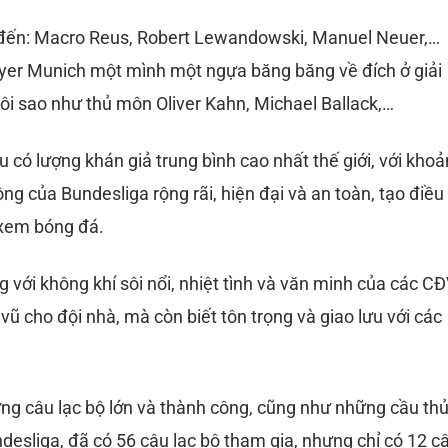
ể đến: Macro Reus, Robert Lewandowski, Manuel Neuer,…
yer Munich một mình một ngựa băng băng về đích ở giải
gôi sao như thủ môn Oliver Kahn, Michael Ballack,…
 có lượng khán giả trung bình cao nhất thế giới, với kho
ng của Bundesliga rộng rãi, hiện đại và an toàn, tạo điều
 xem bóng đá.
g với không khí sôi nổi, nhiệt tình và văn minh của các CĐ
ũ cho đội nhà, mà còn biết tôn trọng và giao lưu với các
ững câu lạc bộ lớn và thành công, cũng như những cầu th
undesliga, đã có 56 câu lạc bộ tham gia, nhưng chỉ có 12 c