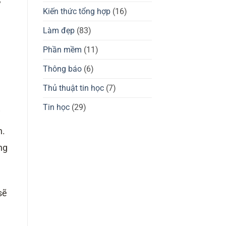
giá
y
tốt
chuột
Kiến thức tổng hợp
(16)
không?
gaming
Waizowl
OGM
Làm đẹp
(83)
Pro,
Cloud
Phần mềm
(11)
Thông báo
(6)
Thủ thuật tin học
(7)
Tin học
(29)
i
n.
ng
sẽ