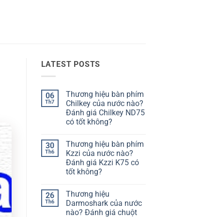
LATEST POSTS
Thương hiệu bàn phím
06
Th7
Chilkey của nước nào?
Đánh giá Chilkey ND75
có tốt không?
Không
có
Thương hiệu bàn phím
30
bình
luận
Th6
Kzzi của nước nào?
ở
Đánh giá Kzzi K75 có
Thương
hiệu
tốt không?
bàn
phím
Không
Chilkey
có
Thương hiệu
26
của
bình
nước
luận
Th6
Darmoshark của nước
ở
nào?
nào? Đánh giá chuột
Thương
Đánh