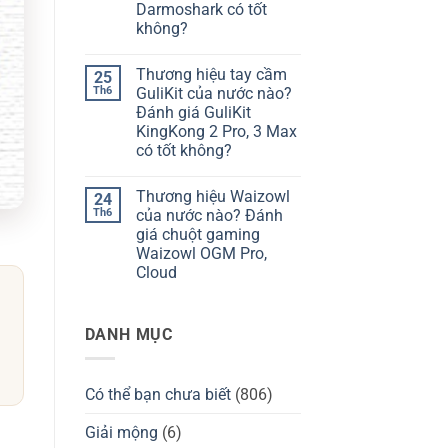
hiệu
giá
Darmoshark có tốt
bàn
Chilkey
không?
phím
ND75
Kzzi
có
Không
của
tốt
có
nước
không?
Thương hiệu tay cầm
25
bình
nào?
luận
Th6
GuliKit của nước nào?
Đánh
ở
giá
Đánh giá GuliKit
Thương
Kzzi
hiệu
KingKong 2 Pro, 3 Max
K75
Darmoshark
có
có tốt không?
của
tốt
nước
Không
không?
nào?
có
Đánh
Thương hiệu Waizowl
24
bình
giá
luận
Th6
của nước nào? Đánh
chuột
ở
Darmoshark
giá chuột gaming
Thương
có
hiệu
Waizowl OGM Pro,
tốt
tay
không?
Cloud
cầm
GuliKit
Không
của
có
nước
bình
nào?
DANH MỤC
luận
Đánh
ở
giá
Thương
GuliKit
hiệu
KingKong
Waizowl
2
Có thể bạn chưa biết
(806)
của
Pro,
nước
3
nào?
Giải mộng
(6)
Max
Đánh
có