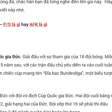
 bóng đá, chắc hẳn bạn đã từng nghe đến tên gọi này. Hã
viết này nhé.
–
P/S là gì
hay
AFK là gì
ốc gia Đức
. Giải đấu với sự tham gia của 18 đội bóng. Mỗ
5 năm sau, với các trận đấu chủ yếu diễn ra vào cuối tuầ
n chiếc cúp mang tên “Đĩa bạc Bundesliga”, một biểu tượ
Đức với đội vô địch Cúp Quốc gia Đức. Hai đội cuối bảng 
, giải hạng hai của Đức. Đội xếp thứ 16 sẽ phải thi đấu