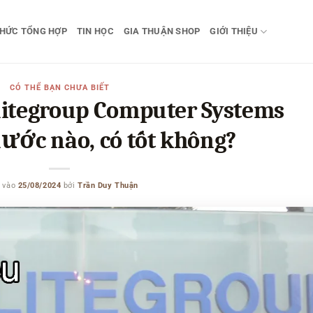
THỨC TỔNG HỢP
TIN HỌC
GIA THUẬN SHOP
GIỚI THIỆU
CÓ THỂ BẠN CHƯA BIẾT
itegroup Computer Systems
nước nào, có tốt không?
 vào
25/08/2024
bởi
Trần Duy Thuận