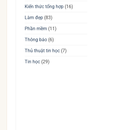
giá
tốt
chuột
Kiến thức tổng hợp
(16)
không?
gaming
Waizowl
OGM
Làm đẹp
(83)
Pro,
Cloud
Phần mềm
(11)
Thông báo
(6)
Thủ thuật tin học
(7)
Tin học
(29)