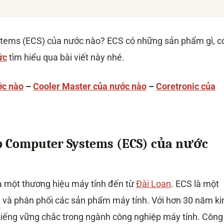
của Elitegroup Computer Systems
g tập trung vào việc phát triển các sản phẩm công nghệ mới và tiên
ột trong những nhà sản xuất hàng đầu về bo mạch chủ và linh kiện điện
tems (ECS) của nước nào? ECS có những sản phẩm gì, c
ức
tìm hiểu qua bài viết này nhé.
 nỗ lực để duy trì vị thế của mình trong ngành công nghệ.
er Systems
ớc nào
–
Cooler Master của nước nào
–
Coretronic của
CS)
p Computer Systems (ECS) của nước
ECS) là thương hiệu của nước nào?
oup Computer Systems như thế nào?
à một thương hiệu máy tính đến từ
Đài Loan
. ECS là một
Elitegroup Computer Systems là gì?
 và phân phối các sản phẩm máy tính. Với hơn 30 năm ki
ủa Elitegroup Computer Systems như thế nào?
ẩm từ Elitegroup Computer Systems ra sao?
iếng vững chắc trong ngành công nghiệp máy tính. Công