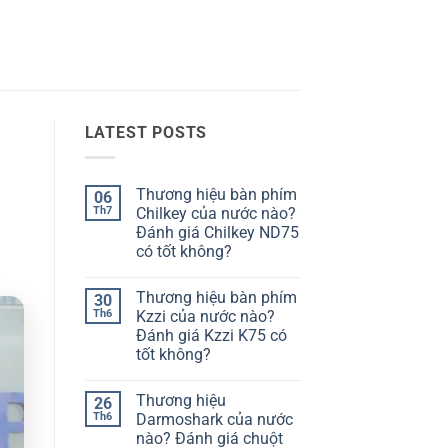
LATEST POSTS
Thương hiệu bàn phím
06
Th7
Chilkey của nước nào?
Đánh giá Chilkey ND75
có tốt không?
Không
có
Thương hiệu bàn phím
30
bình
luận
Th6
Kzzi của nước nào?
ở
Đánh giá Kzzi K75 có
Thương
hiệu
tốt không?
bàn
phím
Không
Chilkey
có
Thương hiệu
26
của
bình
nước
luận
Th6
Darmoshark của nước
ở
nào?
nào? Đánh giá chuột
Thương
Đánh