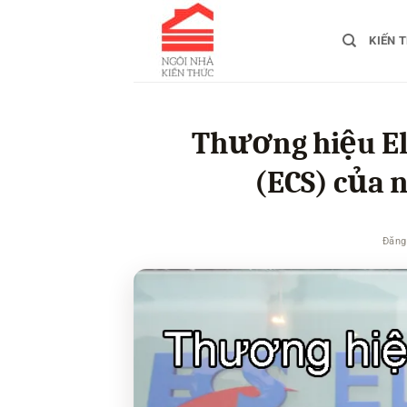
Bỏ
qua
KIẾN 
nội
dung
Thương hiệu El
(ECS) của 
Đăng