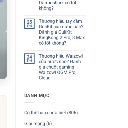
hiệu
giá
Darmoshark có tốt
bàn
Chilkey
không?
phím
ND75
Kzzi
có
Không
của
tốt
có
nước
không?
Thương hiệu tay cầm
25
bình
nào?
luận
Th6
GuliKit của nước nào?
Đánh
ở
giá
Đánh giá GuliKit
Thương
Kzzi
hiệu
KingKong 2 Pro, 3 Max
K75
Darmoshark
có
có tốt không?
của
tốt
nước
Không
không?
nào?
có
Đánh
Thương hiệu Waizowl
24
bình
giá
luận
Th6
của nước nào? Đánh
chuột
ở
Darmoshark
giá chuột gaming
Thương
có
hiệu
Waizowl OGM Pro,
tốt
tay
không?
Cloud
cầm
GuliKit
Không
của
có
nước
bình
nào?
DANH MỤC
luận
Đánh
ở
giá
Thương
GuliKit
hiệu
KingKong
Waizowl
2
Có thể bạn chưa biết
(806)
của
Pro,
nước
3
nào?
Giải mộng
(6)
Max
Đánh
có