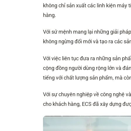
10.6. Các đối thủ cạnh tranh chính củ
không chỉ sản xuất các linh kiện máy 
11. Mua sản phẩm Elitegroup Com
hàng.
11.1. Cửa hàng máy tính uy tín và tr
11.2. Kiểm tra và đảm bảo sản phẩm 
Với sứ mệnh mang lại những giải pháp
11.3. Đại lý ủy quyền của ECS
không ngừng đổi mới và tạo ra các sả
Với việc liên tục đưa ra những sản p
cộng đồng người dùng rộng lớn và đáng
tiếng với chất lượng sản phẩm, mà cò
Với sự chuyên nghiệp về công nghệ và
cho khách hàng, ECS đã xây dựng đượ