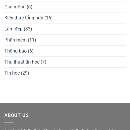
GuliKit
nào?
Giải mộng
(6)
KingKong
Đánh
2
giá
Pro,
chuột
Kiến thức tổng hợp
(16)
3
gaming
Max
Waizowl
có
OGM
Làm đẹp
(83)
tốt
Pro,
không?
Cloud
Phần mềm
(11)
Thông báo
(6)
Thủ thuật tin học
(7)
Tin học
(29)
ABOUT US