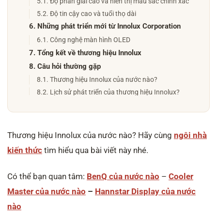
5.1. Độ phân giải cao và hiển thị màu sắc chính xác
5.2. Độ tin cậy cao và tuổi thọ dài
6. Những phát triển mới từ Innolux Corporation
6.1. Công nghệ màn hình OLED
7. Tổng kết về thương hiệu Innolux
8. Câu hỏi thường gặp
8.1. Thương hiệu Innolux của nước nào?
8.2. Lịch sử phát triển của thương hiệu Innolux?
8.3. Màn hình Innolux và vai trò trong ngành công
nghiệp điện tử?
8.4. Đặc điểm nổi bật của màn hình Innolux?
Thương hiệu Innolux của nước nào? Hãy cùng
ngôi nhà
8.5. So sánh chất lượng màn hình Innolux với AUO và
BOE?
kiến thức
tìm hiểu qua bài viết này nhé.
8.6. Công nghệ màn hình Innolux trong thế giới
Metaverse?
Có thể bạn quan tâm:
BenQ của nước nào
–
Cooler
Master của nước nào
–
Hannstar Display của nước
nào