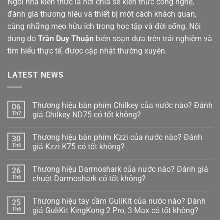
Ngôi nhà kiến thức là nơi chia sẻ kiến thức công nghệ,
đánh giá thương hiệu và thiết bị một cách khách quan,
cùng những mẹo hữu ích trong học tập và đời sống. Nội
dung do
Trần Duy Thuận
biên soạn dựa trên trải nghiệm và
tìm hiểu thực tế, được cập nhật thường xuyên.
LATEST NEWS
Thương hiệu bàn phím Chilkey của nước nào? Đánh
06
Th7
giá Chilkey ND75 có tốt không?
Không
có
Thương hiệu bàn phím Kzzi của nước nào? Đánh
30
bình
luận
Th6
giá Kzzi K75 có tốt không?
ở
Thương
Không
hiệu
có
Thương hiệu Darmoshark của nước nào? Đánh giá
26
bàn
bình
phím
luận
Th6
chuột Darmoshark có tốt không?
Chilkey
ở
của
Thương
Không
nước
hiệu
có
Thương hiệu tay cầm GuliKit của nước nào? Đánh
25
nào?
bàn
bình
Đánh
phím
luận
Th6
giá GuliKit KingKong 2 Pro, 3 Max có tốt không?
giá
Kzzi
ở