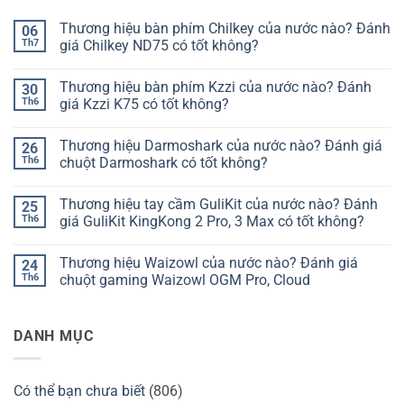
Thương hiệu bàn phím Chilkey của nước nào? Đánh
06
Th7
giá Chilkey ND75 có tốt không?
Không
có
Thương hiệu bàn phím Kzzi của nước nào? Đánh
30
bình
luận
Th6
giá Kzzi K75 có tốt không?
ở
Thương
Không
hiệu
có
Thương hiệu Darmoshark của nước nào? Đánh giá
26
bàn
bình
phím
luận
Th6
chuột Darmoshark có tốt không?
Chilkey
ở
của
Thương
Không
nước
hiệu
có
Thương hiệu tay cầm GuliKit của nước nào? Đánh
25
nào?
bàn
bình
Đánh
phím
luận
Th6
giá GuliKit KingKong 2 Pro, 3 Max có tốt không?
giá
Kzzi
ở
Chilkey
của
Thương
Không
ND75
nước
hiệu
có
Thương hiệu Waizowl của nước nào? Đánh giá
24
có
nào?
Darmoshark
bình
tốt
Đánh
của
luận
Th6
chuột gaming Waizowl OGM Pro, Cloud
không?
giá
nước
ở
Kzzi
nào?
Thương
Không
K75
Đánh
hiệu
có
có
giá
tay
bình
DANH MỤC
tốt
chuột
cầm
luận
không?
Darmoshark
GuliKit
ở
có
của
Thương
tốt
nước
hiệu
không?
nào?
Waizowl
Có thể bạn chưa biết
(806)
Đánh
của
giá
nước