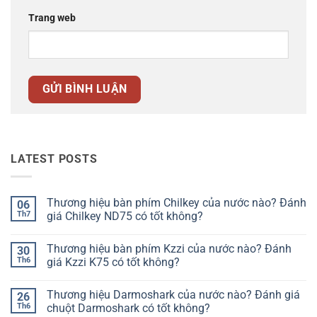
Trang web
LATEST POSTS
Thương hiệu bàn phím Chilkey của nước nào? Đánh
06
Th7
giá Chilkey ND75 có tốt không?
Không
có
Thương hiệu bàn phím Kzzi của nước nào? Đánh
30
bình
luận
Th6
giá Kzzi K75 có tốt không?
ở
Thương
Không
hiệu
có
Thương hiệu Darmoshark của nước nào? Đánh giá
26
bàn
bình
phím
luận
Th6
chuột Darmoshark có tốt không?
Chilkey
ở