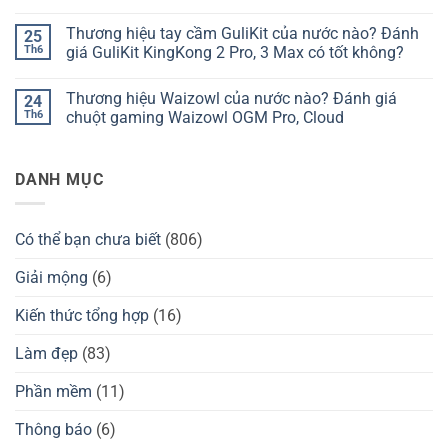
của
Thương
Không
nước
hiệu
có
Thương hiệu tay cầm GuliKit của nước nào? Đánh
25
nào?
bàn
bình
Đánh
phím
luận
Th6
giá GuliKit KingKong 2 Pro, 3 Max có tốt không?
giá
Kzzi
ở
Chilkey
của
Thương
Không
ND75
nước
hiệu
có
Thương hiệu Waizowl của nước nào? Đánh giá
24
có
nào?
Darmoshark
bình
tốt
Đánh
của
luận
Th6
chuột gaming Waizowl OGM Pro, Cloud
không?
giá
nước
ở
Kzzi
nào?
Thương
Không
K75
Đánh
hiệu
có
có
giá
tay
bình
DANH MỤC
tốt
chuột
cầm
luận
không?
Darmoshark
GuliKit
ở
có
của
Thương
tốt
nước
hiệu
không?
nào?
Waizowl
Có thể bạn chưa biết
(806)
Đánh
của
giá
nước
GuliKit
nào?
Giải mộng
(6)
KingKong
Đánh
2
giá
Pro,
chuột
Kiến thức tổng hợp
(16)
3
gaming
Max
Waizowl
có
OGM
Làm đẹp
(83)
tốt
Pro,
không?
Cloud
Phần mềm
(11)
Thông báo
(6)