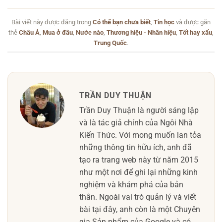
Bài viết này được đăng trong
Có thể bạn chưa biết
,
Tin học
và được gắn
thẻ
Châu Á
,
Mua ở đâu
,
Nước nào
,
Thương hiệu - Nhãn hiệu
,
Tốt hay xấu
,
Trung Quốc
.
TRẦN DUY THUẬN
Trần Duy Thuận là người sáng lập
và là tác giả chính của Ngôi Nhà
Kiến Thức. Với mong muốn lan tỏa
những thông tin hữu ích, anh đã
tạo ra trang web này từ năm 2015
như một nơi để ghi lại những kinh
nghiệm và khám phá của bản
thân. Ngoài vai trò quản lý và viết
bài tại đây, anh còn là một Chuyên
gia Sản phẩm của Google và có