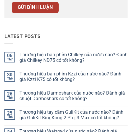
LATEST POSTS
Thương hiệu bàn phím Chilkey của nước nào? Đánh
06
Th7
giá Chilkey ND75 có tốt không?
Không
có
Thương hiệu bàn phím Kzzi của nước nào? Đánh
30
bình
luận
Th6
giá Kzzi K75 có tốt không?
ở
Thương
Không
hiệu
có
Thương hiệu Darmoshark của nước nào? Đánh giá
26
bàn
bình
phím
luận
Th6
chuột Darmoshark có tốt không?
Chilkey
ở
của
Thương
Không
nước
hiệu
có
Thương hiệu tay cầm GuliKit của nước nào? Đánh
25
nào?
bàn
bình
Đánh
phím
luận
Th6
giá GuliKit KingKong 2 Pro, 3 Max có tốt không?
giá
Kzzi
ở
Chilkey
của
Thương
Không
ND75
nước
hiệu
có
Thương hiệu Waizowl của nước nào? Đánh giá
có
nào?
Darmoshark
bình