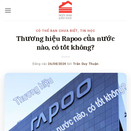
Bỏ
qua
nội
dung
CÓ THỂ BẠN CHƯA BIẾT
,
TIN HỌC
Thương hiệu Rapoo của nước
nào, có tốt không?
Đăng vào
26/08/2024
bởi
Trần Duy Thuận