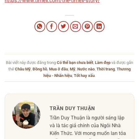
https://www.timex.com/the-timex-story/
Bài viết này được đăng trong
Có thể bạn chưa biết
,
Làm đẹp
và được gắn
thẻ
Châu Mỹ
,
Đồng hồ
,
Mua ở đâu
,
Mỹ
,
Nước nào
,
Thời trang
,
Thương
hiệu - Nhãn hiệu
,
Tốt hay xấu
.
TRẦN DUY THUẬN
Trần Duy Thuận là người sáng lập
và là tác giả chính của Ngôi Nhà
Kiến Thức. Với mong muốn lan tỏa