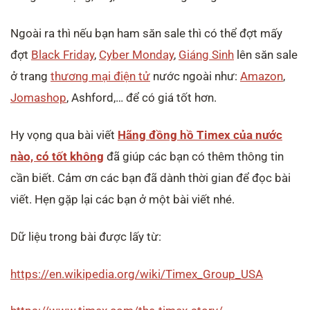
Ngoài ra thì nếu bạn ham săn sale thì có thể đợt mấy
đợt
Black Friday
,
Cyber Monday
,
Giáng Sinh
lên săn sale
ở trang
thương mại điện tử
nước ngoài như:
Amazon
,
Jomashop
, Ashford,… để có giá tốt hơn.
Hy vọng qua bài viết
Hãng đồng hồ Timex của nước
nào, có tốt không
đã giúp các bạn có thêm thông tin
cần biết. Cảm ơn các bạn đã dành thời gian để đọc bài
viết. Hẹn gặp lại các bạn ở một bài viết nhé.
Dữ liệu trong bài được lấy từ:
https://en.wikipedia.org/wiki/Timex_Group_USA