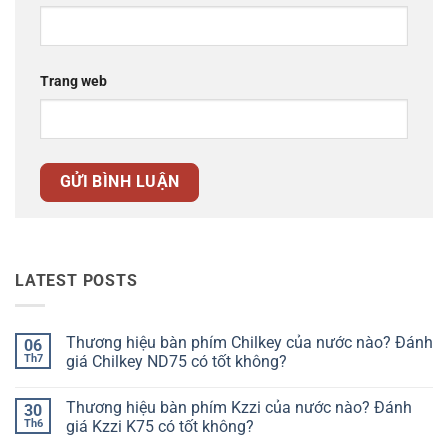
Trang web
LATEST POSTS
Thương hiệu bàn phím Chilkey của nước nào? Đánh
06
Th7
giá Chilkey ND75 có tốt không?
Không
có
Thương hiệu bàn phím Kzzi của nước nào? Đánh
30
bình
luận
Th6
giá Kzzi K75 có tốt không?
ở
Thương
Không