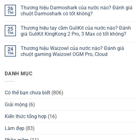
hiệu
có
Thương hiệu Darmoshark của nước nào? Đánh giá
26
bàn
bình
phím
luận
Th6
chuột Darmoshark có tốt không?
Chilkey
ở
của
Thương
Không
nước
hiệu
có
Thương hiệu tay cầm GuliKit của nước nào? Đánh
25
nào?
bàn
bình
Đánh
phím
luận
Th6
giá GuliKit KingKong 2 Pro, 3 Max có tốt không?
giá
Kzzi
ở
Chilkey
của
Thương
Không
ND75
nước
hiệu
có
Thương hiệu Waizowl của nước nào? Đánh giá
24
có
nào?
Darmoshark
bình
tốt
Đánh
của
luận
Th6
chuột gaming Waizowl OGM Pro, Cloud
không?
giá
nước
ở
Kzzi
nào?
Thương
Không
K75
Đánh
hiệu
có
có
giá
tay
bình
DANH MỤC
tốt
chuột
cầm
luận
không?
Darmoshark
GuliKit
ở
có
của
Thương
tốt
nước
hiệu
không?
nào?
Waizowl
Có thể bạn chưa biết
(806)
Đánh
của
giá
nước
GuliKit
nào?
Giải mộng
(6)
KingKong
Đánh
2
giá
Pro,
chuột
Kiến thức tổng hợp
(16)
3
gaming
Max
Waizowl
có
OGM
Làm đẹp
(83)
tốt
Pro,
không?
Cloud