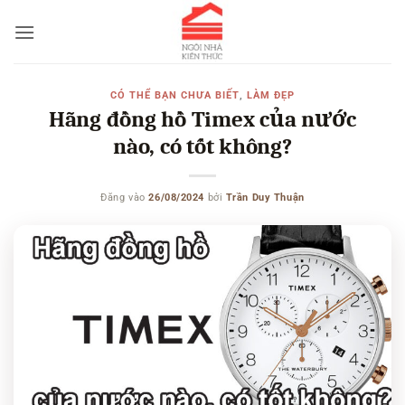
Bỏ
qua
nội
dung
CÓ THỂ BẠN CHƯA BIẾT
,
LÀM ĐẸP
Hãng đồng hồ Timex của nước
nào, có tốt không?
Đăng vào
26/08/2024
bởi
Trần Duy Thuận