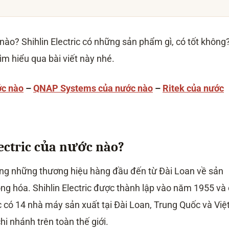
 nước nào?
ủa Shihlin Electric?
hlin Electric?
nào? Shihlin Electric có những sản phẩm gì, có tốt không
lin Electric?
lin Electric an toàn?
ìm hiểu qua bài viết này nhé.
chính hãng ở đâu?
ớc nào
–
QNAP Systems của nước nào
–
Ritek của nước
ectric của nước nào?
rong những thương hiệu hàng đầu đến từ Đài Loan về sản
ộng hóa. Shihlin Electric được thành lập vào năm 1955 và
ric có 14 nhà máy sản xuất tại Đài Loan, Trung Quốc và Việ
i nhánh trên toàn thế giới.