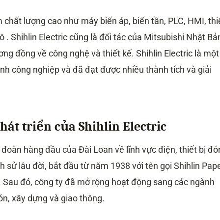
m chất lượng cao như máy biến áp, biến tần, PLC, HMI, thi
tô . Shihlin Electric cũng là đối tác của Mitsubishi Nhật Bả
ơng đồng về công nghệ và thiết kế. Shihlin Electric là một
ành công nghiệp và đã đạt được nhiều thành tích và giải
át triển của Shihlin Electric
p đoàn hàng đầu của Đài Loan về lĩnh vực điện, thiết bị đ
ch sử lâu đời, bắt đầu từ năm 1938 với tên gọi Shihlin Pap
g. Sau đó, công ty đã mở rộng hoạt động sang các ngành
n, xây dựng và giao thông.