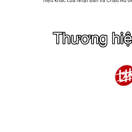
hiệu khác của Nhật Bản và Châu Âu 