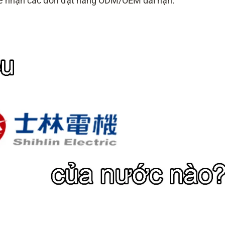
để nhận các đơn đặt hàng ODM/OEM dài hạn.