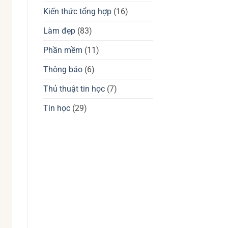
giá
tốt
chuột
Kiến thức tổng hợp
(16)
không?
gaming
Waizowl
OGM
Làm đẹp
(83)
Pro,
Cloud
Phần mềm
(11)
Thông báo
(6)
Thủ thuật tin học
(7)
Tin học
(29)