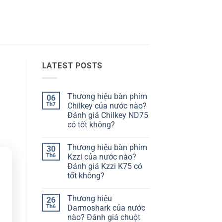
LATEST POSTS
Thương hiệu bàn phím
06
Th7
Chilkey của nước nào?
Đánh giá Chilkey ND75
có tốt không?
Không
có
Thương hiệu bàn phím
30
bình
luận
Th6
Kzzi của nước nào?
ở
Đánh giá Kzzi K75 có
Thương
hiệu
tốt không?
bàn
phím
Không
Chilkey
có
Thương hiệu
26
của
bình
nước
luận
Th6
Darmoshark của nước
ở
nào?
nào? Đánh giá chuột
Thương
Đánh