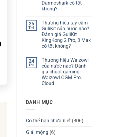
hiệu
giá
Darmoshark có tốt
bàn
Chilkey
không?
phím
ND75
Kzzi
có
Không
của
tốt
có
nước
không?
Thương hiệu tay cầm
25
bình
nào?
luận
Th6
GuliKit của nước nào?
Đánh
ở
giá
Đánh giá GuliKit
Thương
Kzzi
hiệu
KingKong 2 Pro, 3 Max
K75
Darmoshark
có
có tốt không?
của
tốt
nước
Không
không?
nào?
có
Đánh
Thương hiệu Waizowl
24
bình
giá
luận
Th6
của nước nào? Đánh
chuột
ở
Darmoshark
giá chuột gaming
Thương
có
hiệu
Waizowl OGM Pro,
tốt
tay
không?
Cloud
cầm
GuliKit
Không
của
có
nước
bình
nào?
DANH MỤC
luận
Đánh
ở
giá
Thương
GuliKit
hiệu
KingKong
Waizowl
2
Có thể bạn chưa biết
(806)
của
Pro,
nước
3
nào?
Giải mộng
(6)
Max
Đánh
có