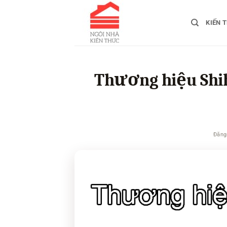
Bỏ
qua
KIẾN 
nội
dung
Thương hiệu Shih
Đăng