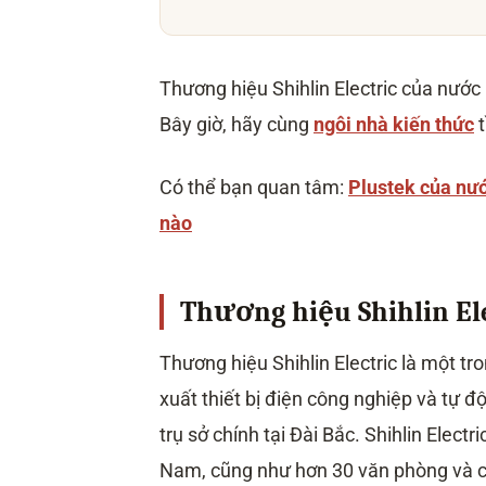
8.1. Thương hiệu Shihlin Electric của
8.2. Lịch sử hình thành và phát triển c
8.3. Đặc điểm nổi bật của sản phẩm Shi
Thương hiệu Shihlin Electric của nước 
8.4. Các dòng sản phẩm điện tử từ Shih
8.5. Hướng dẫn sử dụng sản phẩm Shih
Bây giờ, hãy cùng
ngôi nhà kiến thức
t
9. Mua sản phẩm Shihlin Electric 
Có thể bạn quan tâm:
Plustek của nư
nào
Thương hiệu Shihlin El
Thương hiệu Shihlin Electric là một t
xuất thiết bị điện công nghiệp và tự đ
trụ sở chính tại Đài Bắc. Shihlin Elect
Nam, cũng như hơn 30 văn phòng và ch