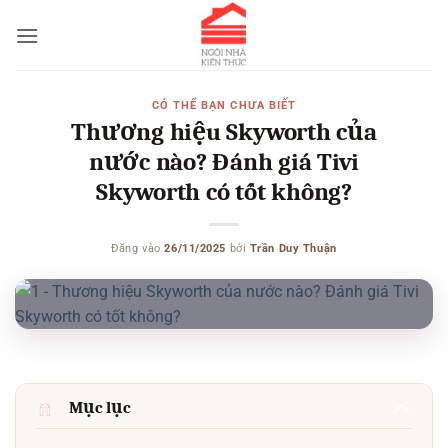
Bỏ
qua
nội
dung
CÓ THỂ BẠN CHƯA BIẾT
Thương hiệu Skyworth của
nước nào? Đánh giá Tivi
Skyworth có tốt không?
Đăng vào
26/11/2025
bởi
Trần Duy Thuận
Mục lục