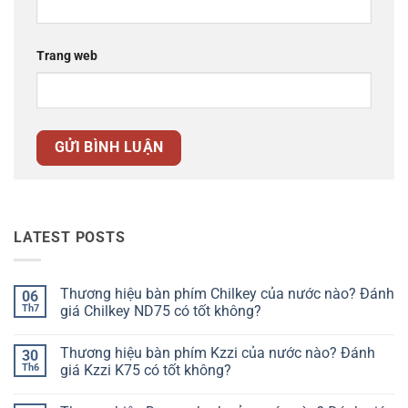
Trang web
LATEST POSTS
Thương hiệu bàn phím Chilkey của nước nào? Đánh
06
Th7
giá Chilkey ND75 có tốt không?
Không
có
Thương hiệu bàn phím Kzzi của nước nào? Đánh
30
bình
luận
Th6
giá Kzzi K75 có tốt không?
ở
Thương
Không
hiệu
có