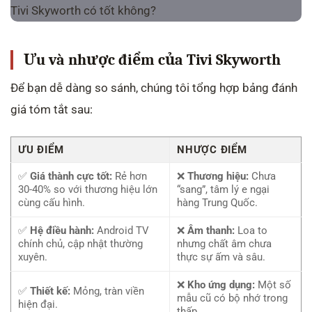
Ưu và nhược điểm của Tivi Skyworth
Để bạn dễ dàng so sánh, chúng tôi tổng hợp bảng đánh
giá tóm tắt sau:
ƯU ĐIỂM
NHƯỢC ĐIỂM
✅
Giá thành cực tốt:
Rẻ hơn
❌
Thương hiệu:
Chưa
30-40% so với thương hiệu lớn
“sang”, tâm lý e ngại
cùng cấu hình.
hàng Trung Quốc.
✅
Hệ điều hành:
Android TV
❌
Âm thanh:
Loa to
chính chủ, cập nhật thường
nhưng chất âm chưa
xuyên.
thực sự ấm và sâu.
❌
Kho ứng dụng:
Một số
✅
Thiết kế:
Mỏng, tràn viền
mẫu cũ có bộ nhớ trong
hiện đại.
thấp.