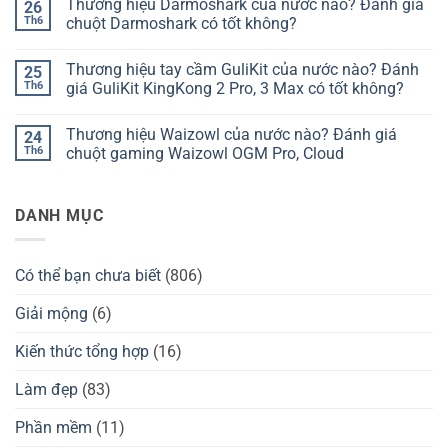
Thương hiệu Darmoshark của nước nào? Đánh giá
26
bàn
bình
phím
luận
Th6
chuột Darmoshark có tốt không?
Chilkey
ở
của
Thương
Không
nước
hiệu
có
Thương hiệu tay cầm GuliKit của nước nào? Đánh
25
nào?
bàn
bình
Đánh
phím
luận
Th6
giá GuliKit KingKong 2 Pro, 3 Max có tốt không?
giá
Kzzi
ở
Chilkey
của
Thương
Không
ND75
nước
hiệu
có
Thương hiệu Waizowl của nước nào? Đánh giá
24
có
nào?
Darmoshark
bình
tốt
Đánh
của
luận
Th6
chuột gaming Waizowl OGM Pro, Cloud
không?
giá
nước
ở
Kzzi
nào?
Thương
Không
K75
Đánh
hiệu
có
có
giá
tay
bình
DANH MỤC
tốt
chuột
cầm
luận
không?
Darmoshark
GuliKit
ở
có
của
Thương
tốt
nước
hiệu
không?
nào?
Waizowl
Có thể bạn chưa biết
(806)
Đánh
của
giá
nước
GuliKit
nào?
Giải mộng
(6)
KingKong
Đánh
2
giá
Pro,
chuột
Kiến thức tổng hợp
(16)
3
gaming
Max
Waizowl
có
OGM
Làm đẹp
(83)
tốt
Pro,
không?
Cloud
Phần mềm
(11)