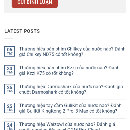
LATEST POSTS
Thương hiệu bàn phím Chilkey của nước nào? Đánh
06
Th7
giá Chilkey ND75 có tốt không?
Không
có
Thương hiệu bàn phím Kzzi của nước nào? Đánh
30
bình
luận
Th6
giá Kzzi K75 có tốt không?
ở
Thương
Không
hiệu
có
Thương hiệu Darmoshark của nước nào? Đánh giá
26
bàn
bình
phím
luận
Th6
chuột Darmoshark có tốt không?
Chilkey
ở
của
Thương
Không
nước
hiệu
có
Thương hiệu tay cầm GuliKit của nước nào? Đánh
25
nào?
bàn
bình
Đánh
phím
luận
Th6
giá GuliKit KingKong 2 Pro, 3 Max có tốt không?
giá
Kzzi
ở
Chilkey
của
Thương
Không
ND75
nước
hiệu
có
Thương hiệu Waizowl của nước nào? Đánh giá
24
có
nào?
Darmoshark
bình
tốt
Đánh
của
luận
Th6
chuột gaming Waizowl OGM Pro, Cloud