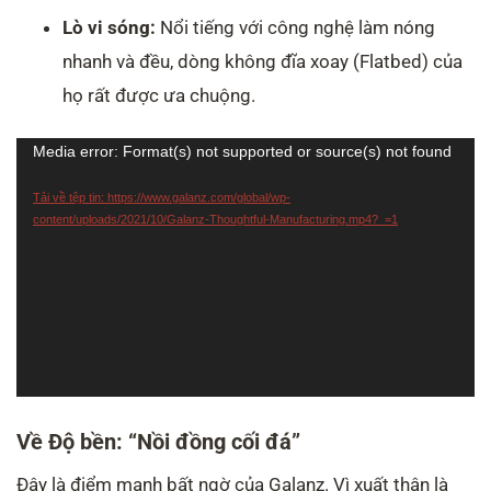
Lò vi sóng:
Nổi tiếng với công nghệ làm nóng
nhanh và đều, dòng không đĩa xoay (Flatbed) của
họ rất được ưa chuộng.
Trình
Media error: Format(s) not supported or source(s) not found
chơi
Tải về tệp tin: https://www.galanz.com/global/wp-
Video
content/uploads/2021/10/Galanz-Thoughtful-Manufacturing.mp4?_=1
Về Độ bền: “Nồi đồng cối đá”
Đây là điểm mạnh bất ngờ của Galanz. Vì xuất thân là