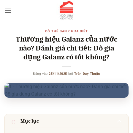
Bỏ
qua
nội
dung
CÓ THỂ BẠN CHƯA BIẾT
Thương hiệu Galanz của nước
nào? Đánh giá chi tiết: Đồ gia
dụng Galanz có tốt không?
Đăng vào
25/11/2025
bởi
Trần Duy Thuận
Mục lục