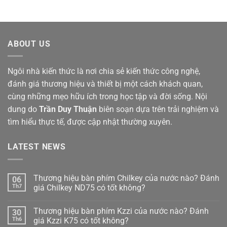
ABOUT US
Ngôi nhà kiến thức là nơi chia sẻ kiến thức công nghệ,
đánh giá thương hiệu và thiết bị một cách khách quan,
cùng những mẹo hữu ích trong học tập và đời sống. Nội
dung do
Trần Duy Thuận
biên soạn dựa trên trải nghiệm và
tìm hiểu thực tế, được cập nhật thường xuyên.
LATEST NEWS
Thương hiệu bàn phím Chilkey của nước nào? Đánh
06
Th7
giá Chilkey ND75 có tốt không?
Không
có
Thương hiệu bàn phím Kzzi của nước nào? Đánh
30
bình
luận
Th6
giá Kzzi K75 có tốt không?
ở