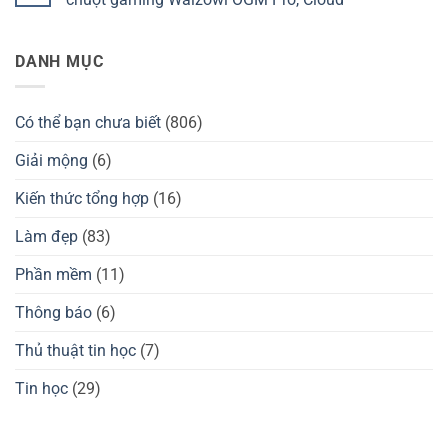
không?
giá
nước
ở
Kzzi
nào?
Thương
Không
K75
Đánh
hiệu
có
có
giá
tay
bình
DANH MỤC
tốt
chuột
cầm
luận
không?
Darmoshark
GuliKit
ở
có
của
Thương
tốt
nước
hiệu
không?
nào?
Waizowl
Có thể bạn chưa biết
(806)
Đánh
của
giá
nước
GuliKit
nào?
Giải mộng
(6)
KingKong
Đánh
2
giá
Pro,
chuột
Kiến thức tổng hợp
(16)
3
gaming
Max
Waizowl
có
OGM
Làm đẹp
(83)
tốt
Pro,
không?
Cloud
Phần mềm
(11)
Thông báo
(6)
Thủ thuật tin học
(7)
Tin học
(29)