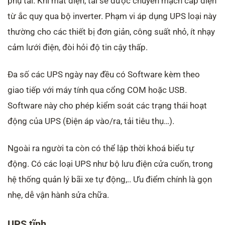
phụ tải. Khi mất điện, tải sẽ được chuyển mạch cấp điện
từ ắc quy qua bộ inverter. Phạm vi áp dụng UPS loại này
thường cho các thiết bị đơn giản, công suất nhỏ, ít nhạy
cảm lưới điện, đòi hỏi độ tin cậy thấp.
Đa số các UPS ngày nay đều có Software kèm theo
giao tiếp với máy tính qua cổng COM hoặc USB.
Software này cho phép kiểm soát các trạng thái hoạt
động của UPS (Điện áp vào/ra, tải tiêu thụ…).
Ngoài ra người ta còn có thể lập thời khoá biểu tự
động. Có các loại UPS như bộ lưu điện cửa cuốn, trong
hệ thống quản lý bãi xe tự động,.. Ưu điểm chính là gọn
nhẹ, dễ vận hành sửa chữa.
UPS tĩnh