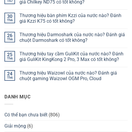
Th7
giá Chilkey ND75 có tốt không?
Không
có
Thương hiệu bàn phím Kzzi của nước nào? Đánh
30
bình
luận
Th6
giá Kzzi K75 có tốt không?
ở
Thương
Không
hiệu
có
Thương hiệu Darmoshark của nước nào? Đánh giá
26
bàn
bình
phím
luận
Th6
chuột Darmoshark có tốt không?
Chilkey
ở
của
Thương
Không
nước
hiệu
có
Thương hiệu tay cầm GuliKit của nước nào? Đánh
25
nào?
bàn
bình
Đánh
phím
luận
Th6
giá GuliKit KingKong 2 Pro, 3 Max có tốt không?
giá
Kzzi
ở
Chilkey
của
Thương
Không
ND75
nước
hiệu
có
Thương hiệu Waizowl của nước nào? Đánh giá
24
có
nào?
Darmoshark
bình
tốt
Đánh
của
luận
Th6
chuột gaming Waizowl OGM Pro, Cloud
không?
giá
nước
ở
Kzzi
nào?
Thương
Không
K75
Đánh
hiệu
có
có
giá
tay
bình
DANH MỤC
tốt
chuột
cầm
luận
không?
Darmoshark
GuliKit
ở
có
của
Thương
tốt
nước
hiệu
không?
nào?
Waizowl
Có thể bạn chưa biết
(806)
Đánh
của
giá
nước
GuliKit
nào?
Giải mộng
(6)
KingKong
Đánh
2
giá