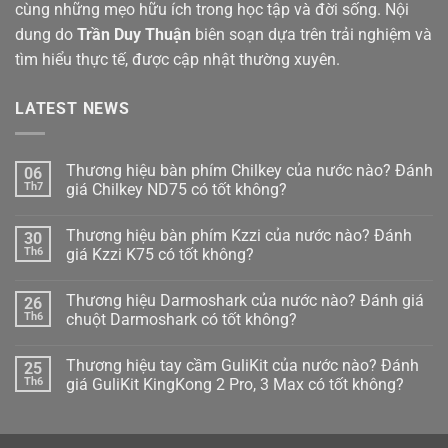
cùng những mẹo hữu ích trong học tập và đời sống. Nội
dung do
Trần Duy Thuận
biên soạn dựa trên trải nghiệm và
tìm hiểu thực tế, được cập nhật thường xuyên.
LATEST NEWS
Thương hiệu bàn phím Chilkey của nước nào? Đánh
06
Th7
giá Chilkey ND75 có tốt không?
Không
có
Thương hiệu bàn phím Kzzi của nước nào? Đánh
30
bình
luận
Th6
giá Kzzi K75 có tốt không?
ở
Thương
Không
hiệu
có
Thương hiệu Darmoshark của nước nào? Đánh giá
26
bàn
bình
phím
luận
Th6
chuột Darmoshark có tốt không?
Chilkey
ở
của
Thương
Không
nước
hiệu
có
Thương hiệu tay cầm GuliKit của nước nào? Đánh
25
nào?
bàn
bình
Đánh
phím
luận
Th6
giá GuliKit KingKong 2 Pro, 3 Max có tốt không?
giá
Kzzi
ở
Chilkey
của
Thương
Không
ND75
nước
hiệu
có
có
nào?
Darmoshark
bình
tốt
Đánh
của
luận