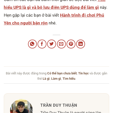
hiểu UPS là gì và bộ lưu điện UPS dùng để làm gì
này.
Hẹn gặp lại các bạn ở bài viết
Hành trình đi chơi Phú
Yên cho người bận rộn
nhé.
Bài viết này được đăng trong
Có thể bạn chưa biết
,
Tin học
và được gắn
thẻ
Là gì
,
Làm gì
,
Tìm hiểu
.
TRẦN DUY THUẬN
Trần Duy Thuận là người sáng lập