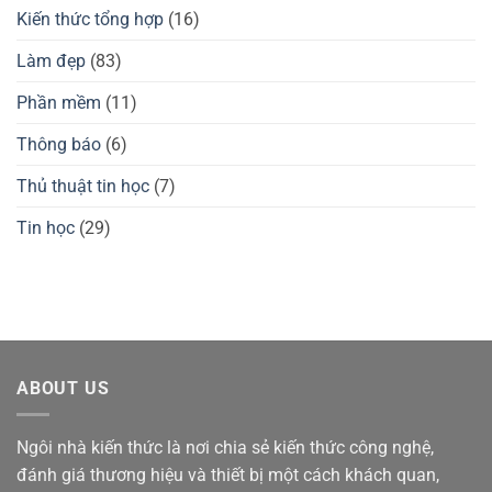
Pro,
chuột
Kiến thức tổng hợp
(16)
3
gaming
Max
Waizowl
có
OGM
Làm đẹp
(83)
tốt
Pro,
không?
Cloud
Phần mềm
(11)
Thông báo
(6)
Thủ thuật tin học
(7)
Tin học
(29)
ABOUT US
Ngôi nhà kiến thức là nơi chia sẻ kiến thức công nghệ,
đánh giá thương hiệu và thiết bị một cách khách quan,