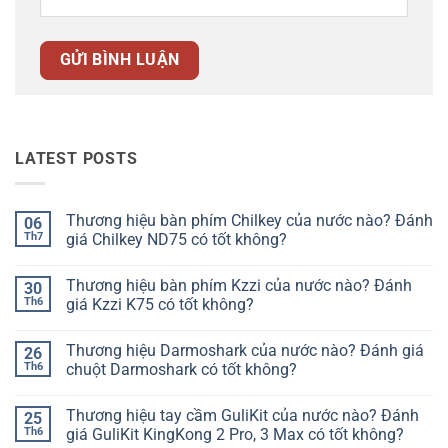
LATEST POSTS
Thương hiệu bàn phím Chilkey của nước nào? Đánh
06
Th7
giá Chilkey ND75 có tốt không?
Không
có
Thương hiệu bàn phím Kzzi của nước nào? Đánh
30
bình
luận
Th6
giá Kzzi K75 có tốt không?
ở
Thương
Không
hiệu
có
Thương hiệu Darmoshark của nước nào? Đánh giá
26
bàn
bình
phím
luận
Th6
chuột Darmoshark có tốt không?
Chilkey
ở
của
Thương
Không
nước
hiệu
có
Thương hiệu tay cầm GuliKit của nước nào? Đánh
25
nào?
bàn
bình
Đánh
phím
luận
Th6
giá GuliKit KingKong 2 Pro, 3 Max có tốt không?
giá
Kzzi
ở