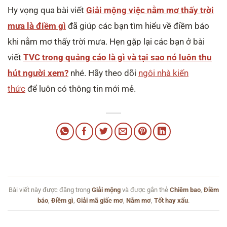
Hy vọng qua bài viết
Giải mộng việc nằm mơ thấy trời
mưa là điềm gì
đã giúp các bạn tìm hiểu về điềm báo
khi nằm mơ thấy trời mưa. Hẹn gặp lại các bạn ở bài
viết
TVC trong quảng cáo là gì và tại sao nó luôn thu
hút người xem?
nhé. Hãy theo dõi
ngôi nhà kiến
thức
để luôn có thông tin mới mẻ.
Bài viết này được đăng trong
Giải mộng
và được gắn thẻ
Chiêm bao
,
Điềm
báo
,
Điềm gì
,
Giải mã giấc mơ
,
Nằm mơ
,
Tốt hay xấu
.