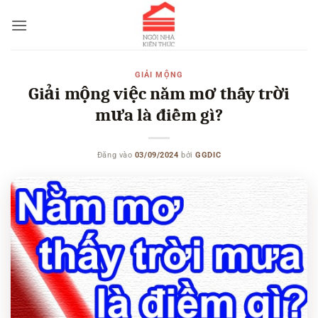
Bỏ
qua
nội
dung
GIẢI MỘNG
Giải mộng việc nằm mơ thấy trời
mưa là điềm gì?
Đăng vào
03/09/2024
bởi
GGDIC