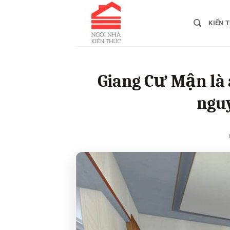
Bỏ
qua
KIẾN 
nội
dung
Giang Cư Mận là a
ngu