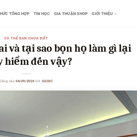
THỨC TỔNG HỢP
TIN HỌC
GIA THUẬN SHOP
GIỚI THIỆU
CÓ THỂ BẠN CHƯA BIẾT
i và tại sao bọn họ làm gì lại
y hiểm đến vậy?
Đăng vào
04/09/2024
bởi
GGDIC