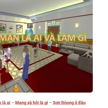
 là ai
–
Mạng xã hội là gì
–
Sơn Đòong ở đâu