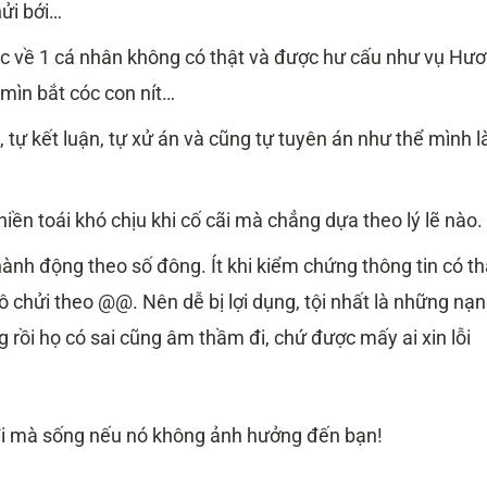
hửi bới…
ác về 1 cá nhân không có thật và được hư cấu như vụ Hư
 mìn bắt cóc con nít…
 tự kết luận, tự xử án và cũng tự tuyên án như thể mình l
hiền toái khó chịu khi cố cãi mà chẳng dựa theo lý lẽ nào.
ành động theo số đông. Ít khi kiểm chứng thông tin có th
 chửi theo @@. Nên dễ bị lợi dụng, tội nhất là những nạn
g rồi họ có sai cũng âm thầm đi, chứ được mấy ai xin lỗi
 đi mà sống nếu nó không ảnh hưởng đến bạn!