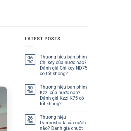
LATEST POSTS
Thương hiệu bàn phím
06
Th7
Chilkey của nước nào?
Đánh giá Chilkey ND75
có tốt không?
Không
có
Thương hiệu bàn phím
30
bình
luận
Th6
Kzzi của nước nào?
ở
Đánh giá Kzzi K75 có
Thương
hiệu
tốt không?
bàn
phím
Không
Chilkey
có
Thương hiệu
26
của
bình
nước
luận
Th6
Darmoshark của nước
ở
nào?
nào? Đánh giá chuột
Thương
Đánh