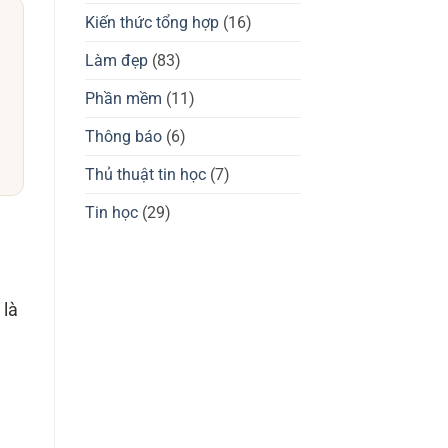
giá
tốt
chuột
Kiến thức tổng hợp
(16)
không?
gaming
Waizowl
OGM
Làm đẹp
(83)
Pro,
Cloud
Phần mềm
(11)
Thông báo
(6)
Thủ thuật tin học
(7)
Tin học
(29)
 là