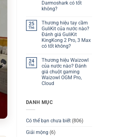
hiệu
giá
Darmoshark có tốt
bàn
Chilkey
không?
phím
ND75
Kzzi
có
Không
của
tốt
có
nước
không?
Thương hiệu tay cầm
25
bình
nào?
luận
Th6
GuliKit của nước nào?
Đánh
ở
giá
Đánh giá GuliKit
Thương
Kzzi
hiệu
KingKong 2 Pro, 3 Max
K75
Darmoshark
có
có tốt không?
của
tốt
nước
Không
không?
nào?
có
Đánh
Thương hiệu Waizowl
24
bình
giá
luận
Th6
của nước nào? Đánh
chuột
ở
Darmoshark
giá chuột gaming
Thương
có
hiệu
Waizowl OGM Pro,
tốt
tay
không?
Cloud
cầm
GuliKit
Không
của
có
nước
bình
nào?
DANH MỤC
luận
Đánh
ở
giá
Thương
GuliKit
hiệu
KingKong
Waizowl
2
Có thể bạn chưa biết
(806)
của
Pro,
nước
3
nào?
Giải mộng
(6)
Max
Đánh
có