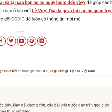
ai và tại sao bọn họ lại nguy hiểm đến vậy?
‎
đã giúp các 
ác bạn ở bài viết
Lễ Vượt Qua là gì và tại sao nó quan trọ
eo dõi
GGDIC
để luôn có thông tin mới mẻ.
ạn chưa biết
và được gắn thẻ
Là ai
,
Là gì
,
Làm gì
,
Tại sao
,
Việt Nam
.
c đây. Nay đã không còn, các bài viết trước đây trên ggdic đc
iến thức sử dụng.