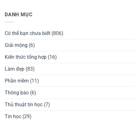
Kzzi
nào?
Thương
Không
K75
Đánh
hiệu
có
có
giá
tay
bình
DANH MỤC
tốt
chuột
cầm
luận
không?
Darmoshark
GuliKit
ở
có
của
Thương
tốt
nước
hiệu
không?
nào?
Waizowl
Có thể bạn chưa biết
(806)
Đánh
của
giá
nước
GuliKit
nào?
Giải mộng
(6)
KingKong
Đánh
2
giá
Pro,
chuột
Kiến thức tổng hợp
(16)
3
gaming
Max
Waizowl
có
OGM
Làm đẹp
(83)
tốt
Pro,
không?
Cloud
Phần mềm
(11)
Thông báo
(6)
Thủ thuật tin học
(7)
Tin học
(29)