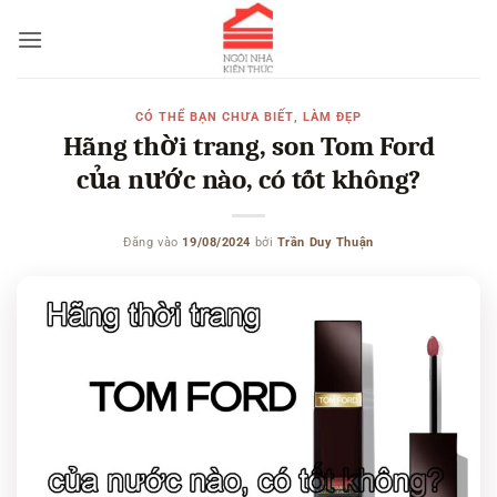
Bỏ
qua
nội
dung
CÓ THỂ BẠN CHƯA BIẾT
,
LÀM ĐẸP
Hãng thời trang, son Tom Ford
của nước nào, có tốt không?
Đăng vào
19/08/2024
bởi
Trần Duy Thuận