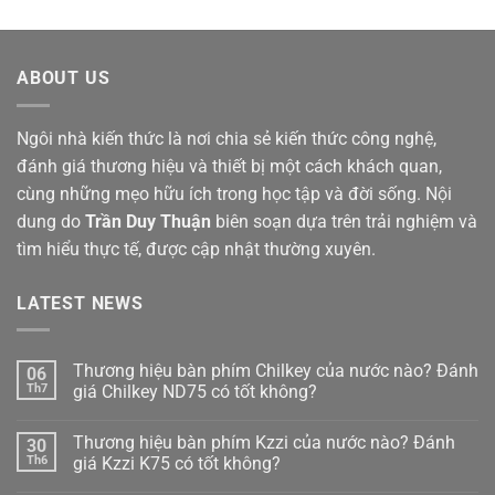
ABOUT US
Ngôi nhà kiến thức là nơi chia sẻ kiến thức công nghệ,
đánh giá thương hiệu và thiết bị một cách khách quan,
cùng những mẹo hữu ích trong học tập và đời sống. Nội
dung do
Trần Duy Thuận
biên soạn dựa trên trải nghiệm và
tìm hiểu thực tế, được cập nhật thường xuyên.
LATEST NEWS
Thương hiệu bàn phím Chilkey của nước nào? Đánh
06
Th7
giá Chilkey ND75 có tốt không?
Không
có
Thương hiệu bàn phím Kzzi của nước nào? Đánh
30
bình
luận
Th6
giá Kzzi K75 có tốt không?
ở
Thương
Không