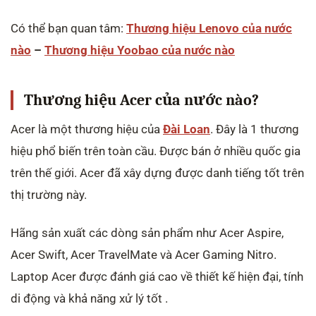
6.2. Hiệu suất của laptop Acer không thua kém so với
Có thể bạn quan tâm:
Thương hiệu Lenovo của nước
các thương hiệu nổi tiếng khác.
6.3. Cấu hình của laptop Acer thường được cải tiến
nào
–
Thương hiệu Yoobao của nước nào
liên tục để đáp ứng nhu cầu người dùng.
6.4. Dịch vụ hỗ trợ sau bán hàng của Acer được đánh
giá cao
Thương hiệu Acer của nước nào?
7. Những câu hỏi thường gặp về laptop Acer
Acer là một thương hiệu của
Đài Loan
. Đây là 1 thương
7.1. Laptop Acer có bảo hành không?
7.2. Có thể nâng cấp linh kiện trong laptop Acer
hiệu phổ biến trên toàn cầu. Được bán ở nhiều quốc gia
không?
trên thế giới. Acer đã xây dựng được danh tiếng tốt trên
7.3. Laptop Acer có khả năng chơi game tốt không?
thị trường này.
7.4. Có phiên bản Windows mới nhất được cài đặt sẵn
trên laptop Acer không?
8. Mua sản phẩm Acer chính hãng ở đâu?
Hãng sản xuất các dòng sản phẩm như Acer Aspire,
Acer Swift, Acer TravelMate và Acer Gaming Nitro.
Laptop Acer được đánh giá cao về thiết kế hiện đại, tính
di động và khả năng xử lý tốt .