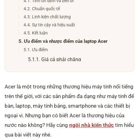
4.1. Tính ổn định và bền bỉ
4.2. Chuẩn quốc tế
4.3. Linh kiện chất lượng
4.4. Sự tin cậy và hiệu suất
4.5. Kết luận
5. Ưu điểm và nhược điểm của laptop Acer
5.1. Ưu điểm
5.1.1. Giá cả phải chăng
5.1.2. Hiệu suất tốt
5.1.3. Thiết kế đẹp mắt
Acer là một trong những thương hiệu máy tính nổi tiếng
5.1.4. Linh kiện chất lượng
trên thế giới, với các sản phẩm đa dạng như máy tính để
5.2. Nhược điểm
bàn, laptop, máy tính bảng, smartphone và các thiết bị
5.2.1. Thời gian pin không lâu
ngoại vi. Nhưng bạn có biết Acer là thương hiệu của
6. So sánh laptop Acer với thương hiệu khác
nước nào không? Hãy cùng
ngôi nhà kiến thức
tìm hiểu
6.1. Laptop Acer có giá cả cạnh tranh so với các
qua bài viết này nhé.
thương hiệu khác trong cùng phân khúc.