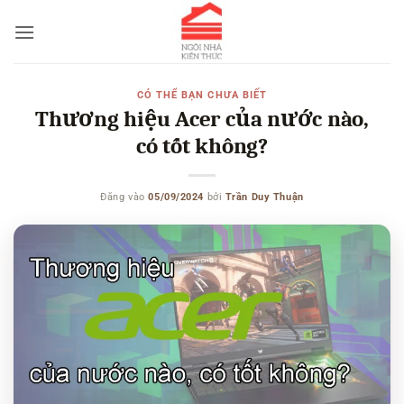
Bỏ
qua
nội
dung
CÓ THỂ BẠN CHƯA BIẾT
Thương hiệu Acer của nước nào,
có tốt không?
Đăng vào
05/09/2024
bởi
Trần Duy Thuận