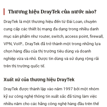
6.2. Được kiểm định và tuân thủ các tiêu chuẩn chất
lượng quốc tế
Thương hiệu DrayTek của nước nào?
7. Các giải pháp công nghệ và phần mềm hỗ trợ từ
Draytek
DrayTek là một thương hiệu đến từ Đài Loan, chuyên
7.1. VPN (Mạng riêng ảo)
cung cấp các thiết bị mạng đa dạng trong nhiều danh
7.2. VLAN (Mạng LAN ảo)
mục sản phẩm như router, switch, access point, firewall,
7.3. QoS (Chất lượng Dịch vụ)
VPN, VoIP… DrayTek đã trở thành một trong những lựa
7.4. Firewall (Tường lửa)
chọn hàng đầu của thị trường tiêu dùng và doanh
8. Những giải thưởng và chứng nhận quốc tế của
Draytek
nghiệp vừa và nhỏ. Được tin dùng và sử dụng rộng rãi
8.1. Chất lượng sản phẩm
trên thị trường quốc tế.
8.2. Đóng góp cho ngành công nghiệp mạng
8.3. Giải thưởng quốc tế
Xuất xứ của thương hiệu DrayTek
9. Thiết kế sản phẩm Draytek – Kết hợp giữa thẩm
mỹ và công năng
DrayTek được thành lập vào năm 1997 bởi một nhóm
9.1. Giao diện đẹp mắt, dễ sử dụng và phù hợp với
kỹ sư công nghệ thông tin xuất sắc đã từng làm việc
người dùng
nhiều năm cho các hãng công nghệ hàng đầu trên thế
9.2. Vật liệu chất lượng cao và kiểu dáng sang trọng