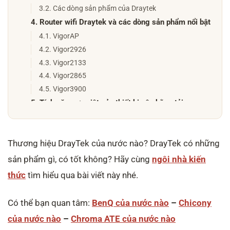
3.2. Các dòng sản phẩm của Draytek
4. Router wifi Draytek và các dòng sản phẩm nổi bật
4.1. VigorAP
4.2. Vigor2926
4.3. Vigor2133
4.4. Vigor2865
4.5. Vigor3900
5. Tính năng ưu việt của thiết bị cân bằng tải
Draytek
5.1. Giúp phân phối công suất mạng hiệu quả
5.2. Tăng khả năng kết nối internet và đồng thời giữ
Thương hiệu DrayTek của nước nào? DrayTek có những
cho mạng ổn định
sản phẩm gì, có tốt không? Hãy cùng
ngôi nhà kiến
5.3. Hỗ trợ nhiều giao thức và tính năng an ninh mạng
thức
tìm hiểu qua bài viết này nhé.
5.4. Vận hành đơn giản và dễ dàng cấu hình
6. Bảo hành và đảm bảo chất lượng sản phẩm
Draytek
Có thể bạn quan tâm:
BenQ của nước nào
–
Chicony
6.1. Bảo hành dài hạn và hỗ trợ kỹ thuật sau bán
của nước nào
–
Chroma ATE của nước nào
hàng