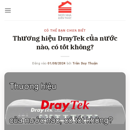
Bỏ
qua
nội
dung
CÓ THỂ BẠN CHƯA BIẾT
Thương hiệu DrayTek của nước
nào, có tốt không?
Đăng vào
01/08/2024
bởi
Trần Duy Thuận