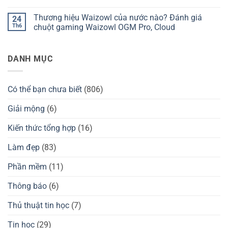
Chilkey
của
Thương
Không
ND75
nước
hiệu
có
Thương hiệu Waizowl của nước nào? Đánh giá
24
có
nào?
Darmoshark
bình
tốt
Đánh
của
luận
Th6
chuột gaming Waizowl OGM Pro, Cloud
không?
giá
nước
ở
Kzzi
nào?
Thương
Không
K75
Đánh
hiệu
có
có
giá
tay
bình
DANH MỤC
tốt
chuột
cầm
luận
không?
Darmoshark
GuliKit
ở
có
của
Thương
tốt
nước
hiệu
không?
nào?
Waizowl
Có thể bạn chưa biết
(806)
Đánh
của
giá
nước
GuliKit
nào?
Giải mộng
(6)
KingKong
Đánh
2
giá
Pro,
chuột
Kiến thức tổng hợp
(16)
3
gaming
Max
Waizowl
có
OGM
Làm đẹp
(83)
tốt
Pro,
không?
Cloud
Phần mềm
(11)
Thông báo
(6)
Thủ thuật tin học
(7)
Tin học
(29)