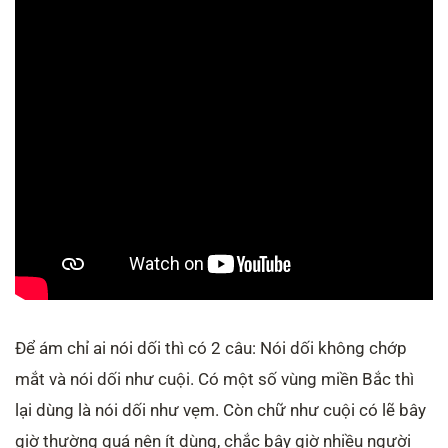
Để ám chỉ ai nói dối thì có 2 câu: Nói dối không chớp
mắt và nói dối như cuội. Có một số vùng miền Bắc thì
lại dùng là nói dối như vẹm. Còn chữ như cuội có lẽ bây
giờ thường quá nên ít dùng, chắc bây giờ nhiều người