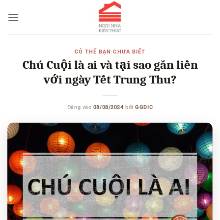
Bỏ
qua
nội
dung
CÓ THỂ BẠN CHƯA BIẾT
Chú Cuội là ai và tại sao gắn liền
với ngày Tết Trung Thu?
Đăng vào
08/08/2024
bởi
GGDIC