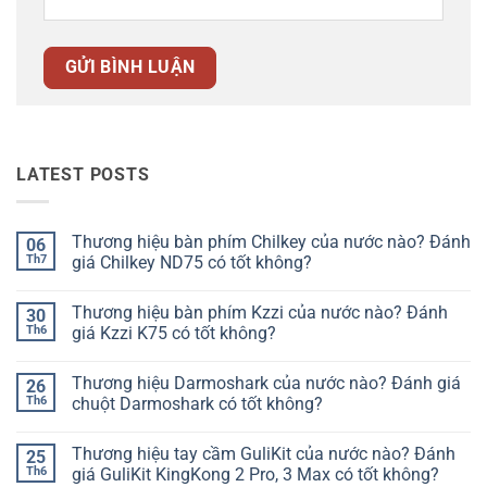
LATEST POSTS
Thương hiệu bàn phím Chilkey của nước nào? Đánh
06
Th7
giá Chilkey ND75 có tốt không?
Không
có
Thương hiệu bàn phím Kzzi của nước nào? Đánh
30
bình
luận
Th6
giá Kzzi K75 có tốt không?
ở
Thương
Không
hiệu
có
Thương hiệu Darmoshark của nước nào? Đánh giá
26
bàn
bình
phím
luận
Th6
chuột Darmoshark có tốt không?
Chilkey
ở
của
Thương
Không
nước
hiệu
có
Thương hiệu tay cầm GuliKit của nước nào? Đánh
25
nào?
bàn
bình
Đánh
phím
luận
Th6
giá GuliKit KingKong 2 Pro, 3 Max có tốt không?
giá
Kzzi
ở