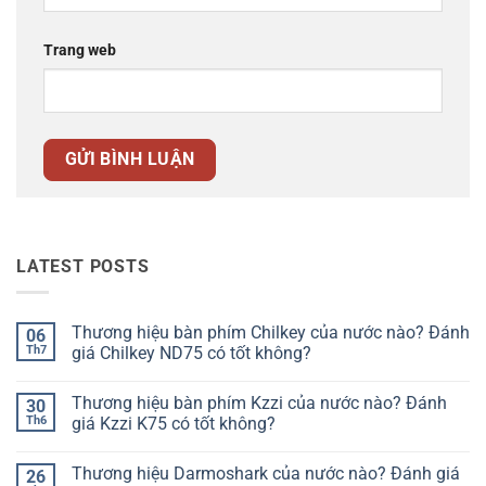
Trang web
LATEST POSTS
Thương hiệu bàn phím Chilkey của nước nào? Đánh
06
Th7
giá Chilkey ND75 có tốt không?
Không
có
Thương hiệu bàn phím Kzzi của nước nào? Đánh
30
bình
luận
Th6
giá Kzzi K75 có tốt không?
ở
Thương
Không
hiệu
có
Thương hiệu Darmoshark của nước nào? Đánh giá
26
bàn
bình