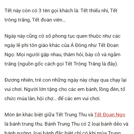
Tết này còn có 3 tên gọi khách là: Tết thiếu nhi, Tết
trông trăng, Tết đoàn viên…
Ngày này cũng có số phong tục quen thuộc như các
ngày lễ phi tôn giáo khác của Á Đông như Tết Đoan
Ngọ. Mọi người gặp nhau, thăm hỏi, bày cỗ và ngắm
trăng (nguồn gốc cách gọi Tết Trông Trăng là đây).
Đương nhiên, trẻ con những ngày này chạy qua chạy lại
vui chơi. Người lớn tặng cho các em bánh, lồng đèn, tổ
chức múa lân, hội chợ… để các em vui chơi.
Món ăn khác biệt giữa Tết Trung Thu và
Tết Đoạn Ngọ
là bánh trung thu. Bánh Trung Thu có 2 loại bánh dẻo và
bánh nướng, loại bánh đặc biệt chỉ có khi mùa Trung