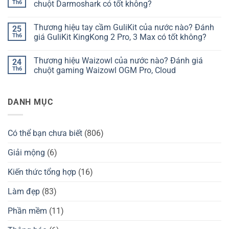
phím
luận
Th6
chuột Darmoshark có tốt không?
Chilkey
ở
của
Thương
Không
nước
hiệu
có
Thương hiệu tay cầm GuliKit của nước nào? Đánh
25
nào?
bàn
bình
Đánh
phím
luận
Th6
giá GuliKit KingKong 2 Pro, 3 Max có tốt không?
giá
Kzzi
ở
Chilkey
của
Thương
Không
ND75
nước
hiệu
có
Thương hiệu Waizowl của nước nào? Đánh giá
24
có
nào?
Darmoshark
bình
tốt
Đánh
của
luận
Th6
chuột gaming Waizowl OGM Pro, Cloud
không?
giá
nước
ở
Kzzi
nào?
Thương
Không
K75
Đánh
hiệu
có
có
giá
tay
bình
DANH MỤC
tốt
chuột
cầm
luận
không?
Darmoshark
GuliKit
ở
có
của
Thương
tốt
nước
hiệu
không?
nào?
Waizowl
Có thể bạn chưa biết
(806)
Đánh
của
giá
nước
GuliKit
nào?
Giải mộng
(6)
KingKong
Đánh
2
giá
Pro,
chuột
Kiến thức tổng hợp
(16)
3
gaming
Max
Waizowl
có
OGM
Làm đẹp
(83)
tốt
Pro,
không?
Cloud
Phần mềm
(11)