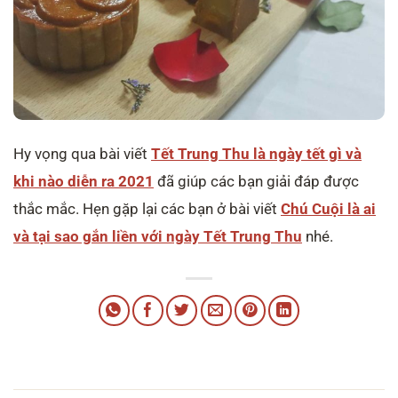
Hy vọng qua bài viết
Tết Trung Thu là ngày tết gì và
khi nào diễn ra 2021
đã giúp các bạn giải đáp được
thắc mắc. Hẹn gặp lại các bạn ở bài viết
Chú Cuội là ai
và tại sao gắn liền với ngày Tết Trung Thu
nhé.