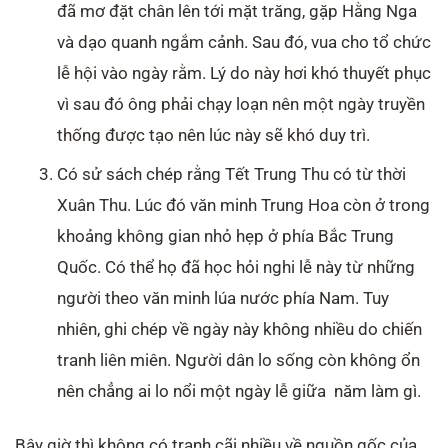
đã mơ đặt chân lên tới mặt trăng, gặp Hằng Nga
và dạo quanh ngắm cảnh. Sau đó, vua cho tổ chức
lễ hội vào ngày rằm. Lý do này hơi khó thuyết phục
vì sau đó ông phải chạy loạn nên một ngày truyền
thống được tạo nên lúc này sẽ khó duy trì.
Có sử sách chép rằng Tết Trung Thu có từ thời
Xuân Thu. Lúc đó văn minh Trung Hoa còn ở trong
khoảng không gian nhỏ hẹp ở phía Bắc Trung
Quốc. Có thể họ đã học hỏi nghi lễ này từ những
người theo văn minh lúa nước phía Nam. Tuy
nhiên, ghi chép về ngày này không nhiều do chiến
tranh liên miên. Người dân lo sống còn không ổn
nên chẳng ai lo nổi một ngày lễ giữa năm làm gì.
Bây giờ thì không có tranh cãi nhiều về nguồn gốc của