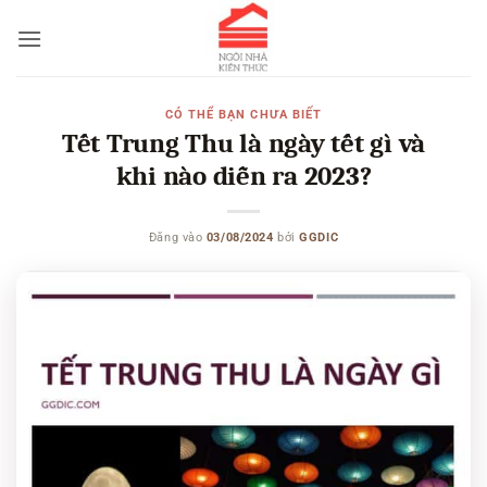
Bỏ
qua
nội
dung
CÓ THỂ BẠN CHƯA BIẾT
Tết Trung Thu là ngày tết gì và
khi nào diễn ra 2023?
Đăng vào
03/08/2024
bởi
GGDIC