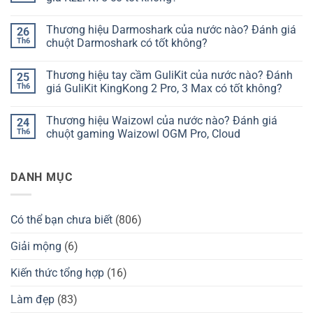
ở
Thương
Không
hiệu
có
Thương hiệu Darmoshark của nước nào? Đánh giá
26
bàn
bình
phím
luận
Th6
chuột Darmoshark có tốt không?
Chilkey
ở
của
Thương
Không
nước
hiệu
có
Thương hiệu tay cầm GuliKit của nước nào? Đánh
25
nào?
bàn
bình
Đánh
phím
luận
Th6
giá GuliKit KingKong 2 Pro, 3 Max có tốt không?
giá
Kzzi
ở
Chilkey
của
Thương
Không
ND75
nước
hiệu
có
Thương hiệu Waizowl của nước nào? Đánh giá
24
có
nào?
Darmoshark
bình
tốt
Đánh
của
luận
Th6
chuột gaming Waizowl OGM Pro, Cloud
không?
giá
nước
ở
Kzzi
nào?
Thương
Không
K75
Đánh
hiệu
có
có
giá
tay
bình
DANH MỤC
tốt
chuột
cầm
luận
không?
Darmoshark
GuliKit
ở
có
của
Thương
tốt
nước
hiệu
không?
nào?
Waizowl
Có thể bạn chưa biết
(806)
Đánh
của
giá
nước
GuliKit
nào?
Giải mộng
(6)
KingKong
Đánh
2
giá
Pro,
chuột
Kiến thức tổng hợp
(16)
3
gaming
Max
Waizowl
có
OGM
Làm đẹp
(83)
tốt
Pro,
không?
Cloud