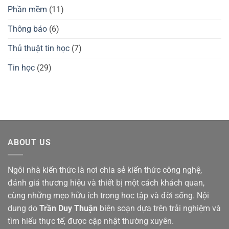
Phần mềm
(11)
Thông báo
(6)
Thủ thuật tin học
(7)
Tin học
(29)
ABOUT US
Ngôi nhà kiến thức là nơi chia sẻ kiến thức công nghệ,
đánh giá thương hiệu và thiết bị một cách khách quan,
cùng những mẹo hữu ích trong học tập và đời sống. Nội
dung do
Trần Duy Thuận
biên soạn dựa trên trải nghiệm và
tìm hiểu thực tế, được cập nhật thường xuyên.