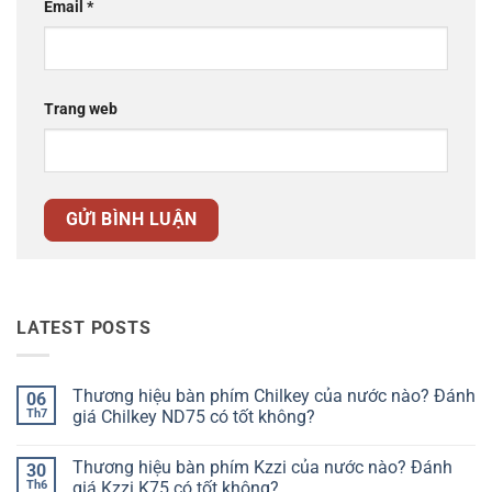
Email
*
Trang web
LATEST POSTS
Thương hiệu bàn phím Chilkey của nước nào? Đánh
06
Th7
giá Chilkey ND75 có tốt không?
Không
có
Thương hiệu bàn phím Kzzi của nước nào? Đánh
30
bình
luận
Th6
giá Kzzi K75 có tốt không?