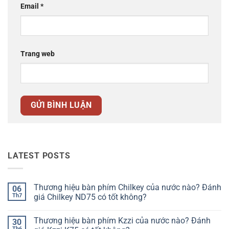
Email
*
Trang web
LATEST POSTS
Thương hiệu bàn phím Chilkey của nước nào? Đánh
06
Th7
giá Chilkey ND75 có tốt không?
Không
có
Thương hiệu bàn phím Kzzi của nước nào? Đánh
30
bình
luận
Th6