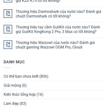
giá Kzzi K75 có tốt không?
ở
Thương
Không
hiệu
có
Thương hiệu Darmoshark của nước nào? Đánh giá
26
bàn
bình
phím
luận
Th6
chuột Darmoshark có tốt không?
Chilkey
ở
của
Thương
Không
nước
hiệu
có
Thương hiệu tay cầm GuliKit của nước nào? Đánh
25
nào?
bàn
bình
Đánh
phím
luận
Th6
giá GuliKit KingKong 2 Pro, 3 Max có tốt không?
giá
Kzzi
ở
Chilkey
của
Thương
Không
ND75
nước
hiệu
có
Thương hiệu Waizowl của nước nào? Đánh giá
24
có
nào?
Darmoshark
bình
tốt
Đánh
của
luận
Th6
chuột gaming Waizowl OGM Pro, Cloud
không?
giá
nước
ở
Kzzi
nào?
Thương
Không
K75
Đánh
hiệu
có
có
giá
tay
bình
DANH MỤC
tốt
chuột
cầm
luận
không?
Darmoshark
GuliKit
ở
có
của
Thương
tốt
nước
hiệu
không?
nào?
Waizowl
Có thể bạn chưa biết
(806)
Đánh
của
giá
nước
GuliKit
nào?
Giải mộng
(6)
KingKong
Đánh
2
giá
Pro,
chuột
Kiến thức tổng hợp
(16)
3
gaming
Max
Waizowl
có
OGM
Làm đẹp
(83)
tốt
Pro,