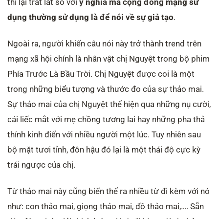
thì lại trất lất so với
ý nghĩa mà cộng đồng mạng sử
dụng thường sử dụng là để nói về sự giả tạo
.
Ngoài ra, người khiến câu nói này trở thành trend trên
mạng xã hội chính là nhân vật chị Nguyệt trong bộ phim
Phía Trước Là Bầu Trời. Chị Nguyệt được coi là một
trong những biểu tượng và thước đo của sự thảo mai.
Sự thảo mai của chị Nguyệt thể hiện qua những nụ cười,
cái liếc mắt với mẹ chồng tương lai hay những pha thả
thính kinh điển với nhiều người một lúc. Tuy nhiên sau
bộ mặt tươi tỉnh, đôn hậu đó lại là một thái độ cực kỳ
trái ngược của chị.
Từ thảo mai này cũng biến thể ra nhiều từ đi kèm với nó
như: con thảo mai, giọng thảo mai, đồ thảo mai,…. Sẵn