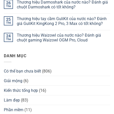
Thương hiệu Darmoshark của nước nào? Đánh giá
26
bàn
bình
phím
luận
Th6
chuột Darmoshark có tốt không?
Chilkey
ở
của
Thương
Không
nước
hiệu
có
Thương hiệu tay cầm GuliKit của nước nào? Đánh
25
nào?
bàn
bình
Đánh
phím
luận
Th6
giá GuliKit KingKong 2 Pro, 3 Max có tốt không?
giá
Kzzi
ở
Chilkey
của
Thương
Không
ND75
nước
hiệu
có
Thương hiệu Waizowl của nước nào? Đánh giá
24
có
nào?
Darmoshark
bình
tốt
Đánh
của
luận
Th6
chuột gaming Waizowl OGM Pro, Cloud
không?
giá
nước
ở
Kzzi
nào?
Thương
Không
K75
Đánh
hiệu
có
có
giá
tay
bình
DANH MỤC
tốt
chuột
cầm
luận
không?
Darmoshark
GuliKit
ở
có
của
Thương
tốt
nước
hiệu
không?
nào?
Waizowl
Có thể bạn chưa biết
(806)
Đánh
của
giá
nước
GuliKit
nào?
Giải mộng
(6)
KingKong
Đánh
2
giá
Pro,
chuột
Kiến thức tổng hợp
(16)
3
gaming
Max
Waizowl
có
OGM
Làm đẹp
(83)
tốt
Pro,
không?
Cloud
Phần mềm
(11)