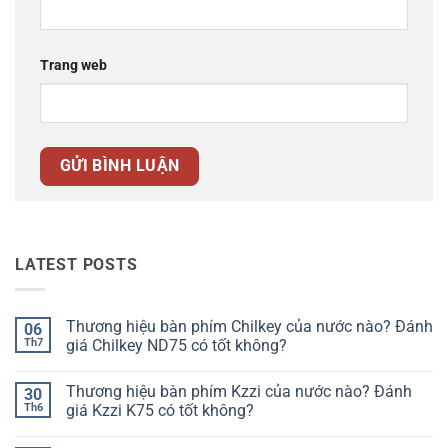
Trang web
LATEST POSTS
Thương hiệu bàn phím Chilkey của nước nào? Đánh
06
Th7
giá Chilkey ND75 có tốt không?
Không
có
Thương hiệu bàn phím Kzzi của nước nào? Đánh
30
bình
luận
Th6
giá Kzzi K75 có tốt không?
ở
Thương
Không
hiệu
có