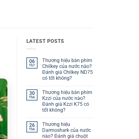
LATEST POSTS
Thương hiệu bàn phím
06
Th7
Chilkey của nước nào?
Đánh giá Chilkey ND75
có tốt không?
Không
có
Thương hiệu bàn phím
30
bình
luận
Th6
Kzzi của nước nào?
ở
Đánh giá Kzzi K75 có
Thương
hiệu
tốt không?
bàn
phím
Không
Chilkey
có
Thương hiệu
26
của
bình
nước
luận
Th6
Darmoshark của nước
ở
nào?
nào? Đánh giá chuột
Thương
Đánh