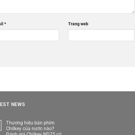
il
*
Trang web
TEST NEWS
Thương hiệu bàn phím
Chilkey của nước nào?
Đánh giá Chilkey ND75 có