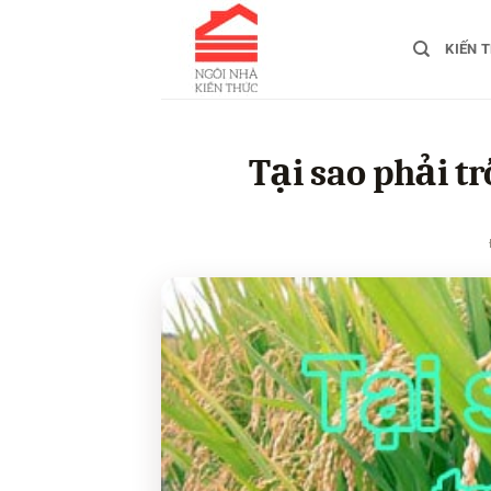
Bỏ
qua
KIẾN 
nội
dung
Tại sao phải t