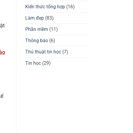
giá
tốt
chuột
Kiến thức tổng hợp
(16)
không?
gaming
Waizowl
OGM
Làm đẹp
(83)
Pro,
Cloud
vật
Phần mềm
(11)
Thông báo
(6)
nào
Thủ thuật tin học
(7)
Tin học
(29)
kể