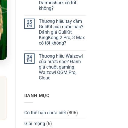
hiệu
giá
Darmoshark có tốt
bàn
Chilkey
không?
phím
ND75
Kzzi
có
Không
của
tốt
có
nước
không?
Thương hiệu tay cầm
25
bình
nào?
luận
Th6
GuliKit của nước nào?
Đánh
ở
giá
Đánh giá GuliKit
Thương
Kzzi
hiệu
KingKong 2 Pro, 3 Max
K75
Darmoshark
có
có tốt không?
của
tốt
nước
Không
không?
nào?
có
Đánh
Thương hiệu Waizowl
24
bình
giá
luận
Th6
của nước nào? Đánh
chuột
ở
Darmoshark
giá chuột gaming
Thương
có
hiệu
Waizowl OGM Pro,
tốt
tay
không?
Cloud
cầm
GuliKit
Không
của
có
nước
bình
nào?
DANH MỤC
luận
Đánh
ở
giá
Thương
GuliKit
hiệu
KingKong
Waizowl
2
Có thể bạn chưa biết
(806)
của
Pro,
nước
3
nào?
Giải mộng
(6)
Max
Đánh
có