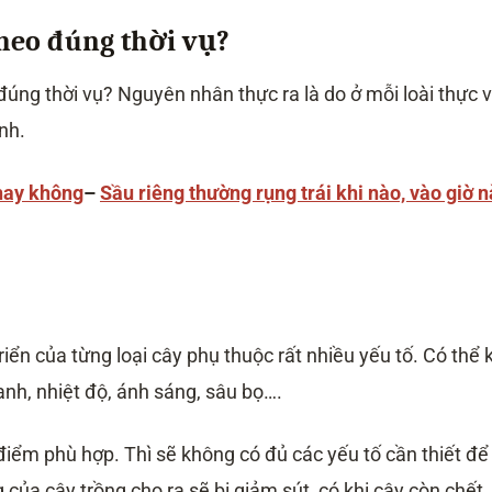
theo đúng thời vụ?
đúng thời vụ? Nguyên nhân thực ra là do ở mỗi loài thực 
nh.
hay không
–
Sầu riêng thường rụng trái khi nào, vào giờ 
riển của từng loại cây phụ thuộc rất nhiều yếu tố. Có thể 
anh, nhiệt độ, ánh sáng, sâu bọ….
iểm phù hợp. Thì sẽ không có đủ các yếu tố cần thiết để
g của cây trồng cho ra sẽ bị giảm sút, có khi cây còn chết