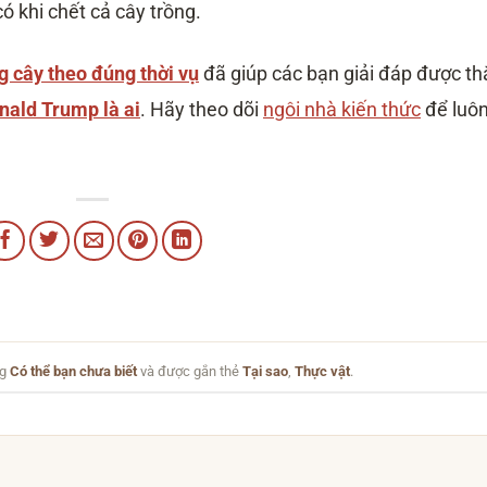
ó khi chết cả cây trồng.
g cây theo đúng thời vụ
đã giúp các bạn giải đáp được th
nald Trump là ai
. Hãy theo dõi
ngôi nhà kiến thức
để luô
ng
Có thể bạn chưa biết
và được gắn thẻ
Tại sao
,
Thực vật
.