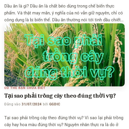
Dầu ăn là gì? Dầu ăn là chất béo dùng trong chế biến thực
phẩm. Và thật may mắn, ý nghĩa của nó vẫn giữ nguyên, chỉ có
công dụng là bị biến thể. Dầu ăn thường nói tới tinh dầu chiết
xuất từ thực vật. Còn dầu từ mỡ động vật ít dùng do […]
CÓ THỂ BẠN CHƯA BIẾT
Tại sao phải trồng cây theo đúng thời vụ?
Đăng vào
31/07/2024
bởi
GGDIC
Tại sao phải trồng cây theo đúng thời vụ? Vì sao lại phải trồng
cây hay hoa màu đúng thời vụ? Nguyên nhân thực ra là do ở