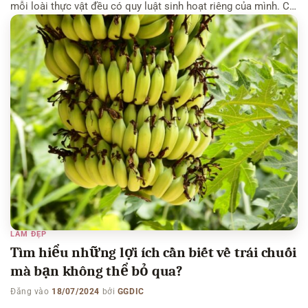
mỗi loài thực vật đều có quy luật sinh hoạt riêng của mình. Có
thể bạn quan tâm: Cây cối có ngủ hay không– Sầu riêng
thường rụng […]
LÀM ĐẸP
Tìm hiểu những lợi ích cần biết về trái chuối
mà bạn không thể bỏ qua?
Đăng vào
18/07/2024
bởi
GGDIC