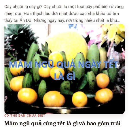
Cây chuối là cây gì? Cây chuối là một loại cây phổ biến ở vùng
nhiệt đới. Hóa thạch lâu đời nhất được các nhà khảo cổ tìm
thấy tại Ấn Độ. Nhưng ngày nay, nơi trồng nhiều nhất là khu
vực Đông Nam Á và Trung Mỹ. Và các quốc gia nhập khẩu
chuối […]
CÓ THỂ BẠN CHƯA BIẾT
Mâm ngũ quả cúng tết là gì và bao gồm trái