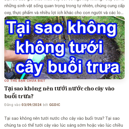
những sinh vật sống quan trọng trong tự nhiên, chúng cung cấp
oxy, thực phẩm và nhiều lợi ích khác cho con người và các loài
động vật. Nhưng cây cối có cần ngủ để duy trì sự sống không?
[…]
CÓ THỂ BẠN CHƯA BIẾT
Tại sao không nên tưới nước cho cây vào
buổi trưa?
Đăng vào
03/09/2024
bởi
GGDIC
Tại sao không nên tưới nước cho cây vào buổi trưa? Tại sao
chúng ta có thể tưới cây vào lúc sáng sớm hoặc vào lúc chiều