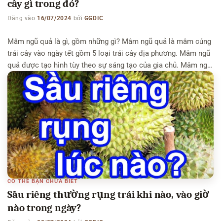
cây gì trong đó?
Đăng vào
16/07/2024
bởi
GGDIC
Mâm ngũ quả là gì, gồm những gì? Mâm ngũ quả là mâm cúng
trái cây vào ngày tết gồm 5 loại trái cây địa phương. Mâm ngũ
quả được tạo hình tùy theo sự sáng tạo của gia chủ. Mâm ngũ
quả được sắp xếp sao cho đẹp mắt, chưng trang trọng trên
bàn […]
CÓ THỂ BẠN CHƯA BIẾT
Sầu riêng thường rụng trái khi nào, vào giờ
nào trong ngày?