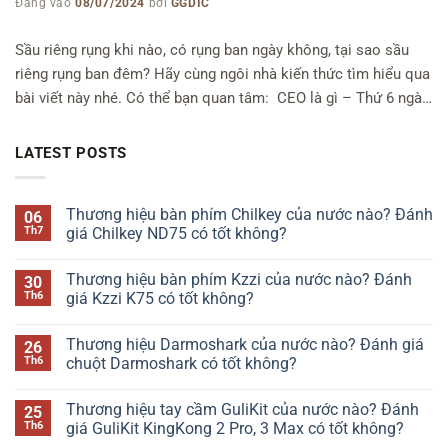
Đăng vào
08/07/2024
bởi
GGDIC
Sầu riêng rụng khi nào, có rụng ban ngày không, tại sao sầu
riêng rụng ban đêm? Hãy cùng ngôi nhà kiến thức tìm hiểu qua
bài viết này nhé. Có thể bạn quan tâm: CEO là gì – Thứ 6 ngày
13 là ngày gì hay Chi phí chìm là gì Sầu riêng rụng khi nào, vào
giờ […]
LATEST POSTS
Thương hiệu bàn phím Chilkey của nước nào? Đánh
06
Th7
giá Chilkey ND75 có tốt không?
Không
có
Thương hiệu bàn phím Kzzi của nước nào? Đánh
30
bình
luận
Th6
giá Kzzi K75 có tốt không?
ở
Thương
Không
hiệu
có
Thương hiệu Darmoshark của nước nào? Đánh giá
26
bàn
bình
phím
luận
Th6
chuột Darmoshark có tốt không?
Chilkey
ở
của
Thương
Không
nước
hiệu
có
Thương hiệu tay cầm GuliKit của nước nào? Đánh
25
nào?
bàn
bình
Đánh
phím
luận
Th6
giá GuliKit KingKong 2 Pro, 3 Max có tốt không?
giá
Kzzi
ở