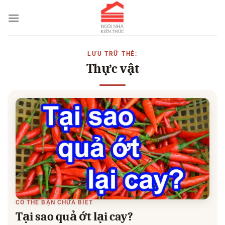
Bỏ
qua
nội
dung
LƯU TRỮ THẺ:
Thực vật
CÓ THỂ BẠN CHƯA BIẾT
Tại sao quả ớt lại cay?