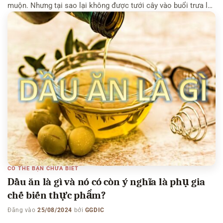
muộn. Nhưng tại sao lại không được tưới cây vào buổi trưa lúc
cây phải bốc hơi nước nhiều nhất. Có thể bạn quan tâm: Tại
sao hàng […]
CÓ THỂ BẠN CHƯA BIẾT
Dầu ăn là gì và nó có còn ý nghĩa là phụ gia
chế biến thực phẩm?
Đăng vào
25/08/2024
bởi
GGDIC