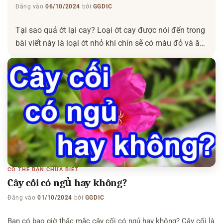
Đăng vào
06/10/2024
bởi
GGDIC
Tại sao quả ớt lại cay? Loại ớt cay được nói đến trong
bài viết này là loại ớt nhỏ khi chín sẽ có màu đỏ và ăn
vào thì cay xé cả lưỡi. Đây là một thứ gia vị rất được
ưa chuộng và không thể thiếu khi ăn của một số
người. Có thể […]
CÓ THỂ BẠN CHƯA BIẾT
Cây cối có ngủ hay không?
Đăng vào
01/10/2024
bởi
GGDIC
Bạn có bao giờ thắc mắc cây cối có ngủ hay không? Cây cối là