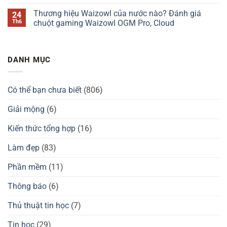
Chilkey
của
Thương
Không
ND75
nước
hiệu
có
Thương hiệu Waizowl của nước nào? Đánh giá
24
có
nào?
Darmoshark
bình
tốt
Đánh
của
luận
Th6
chuột gaming Waizowl OGM Pro, Cloud
không?
giá
nước
ở
Kzzi
nào?
Thương
Không
K75
Đánh
hiệu
có
có
giá
tay
bình
tốt
chuột
cầm
luận
DANH MỤC
không?
Darmoshark
GuliKit
ở
có
của
Thương
tốt
nước
hiệu
không?
nào?
Waizowl
Đánh
của
Có thể bạn chưa biết
(806)
giá
nước
GuliKit
nào?
KingKong
Đánh
Giải mộng
(6)
2
giá
Pro,
chuột
3
gaming
Kiến thức tổng hợp
(16)
Max
Waizowl
có
OGM
tốt
Pro,
Làm đẹp
(83)
không?
Cloud
Phần mềm
(11)
Thông báo
(6)
Thủ thuật tin học
(7)
Tin học
(29)