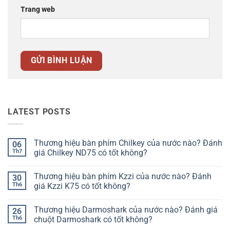
Trang web
LATEST POSTS
Thương hiệu bàn phím Chilkey của nước nào? Đánh
06
Th7
giá Chilkey ND75 có tốt không?
Không
có
Thương hiệu bàn phím Kzzi của nước nào? Đánh
30
bình
luận
Th6
giá Kzzi K75 có tốt không?
ở
Thương
Không
hiệu
có
Thương hiệu Darmoshark của nước nào? Đánh giá
26
bàn
bình
phím
luận
Th6
chuột Darmoshark có tốt không?
Chilkey
ở
của
Thương