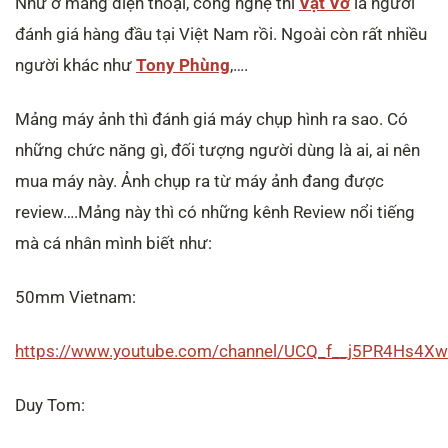
Như ở mảng điện thoại, công nghệ thì
Vật Vờ
là người
đánh giá hàng đầu tại Việt Nam rồi. Ngoài còn rất nhiều
người khác như
Tony Phùng
,….
Mảng máy ảnh thì đánh giá máy chụp hình ra sao. Có
những chức năng gì, đối tượng người dùng là ai, ai nên
mua máy này. Ảnh chụp ra từ máy ảnh đang được
review….Mảng này thì có những kênh Review nổi tiếng
mà cá nhân mình biết như:
50mm Vietnam:
https://www.youtube.com/channel/UCQ_f__j5PR4Hs4X
Duy Tom: