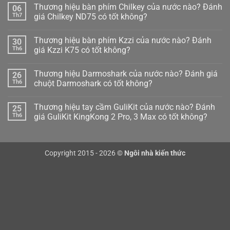
Thương hiệu bàn phím Chilkey của nước nào? Đánh
06
Th7
giá Chilkey ND75 có tốt không?
Không
có
Thương hiệu bàn phím Kzzi của nước nào? Đánh
30
bình
luận
Th6
giá Kzzi K75 có tốt không?
ở
Thương
Không
hiệu
có
Thương hiệu Darmoshark của nước nào? Đánh giá
26
bàn
bình
phím
luận
Th6
chuột Darmoshark có tốt không?
Chilkey
ở
của
Thương
Không
nước
hiệu
có
Thương hiệu tay cầm GuliKit của nước nào? Đánh
25
nào?
bàn
bình
Đánh
phím
luận
Th6
giá GuliKit KingKong 2 Pro, 3 Max có tốt không?
giá
Kzzi
ở
Chilkey
của
Thương
Không
ND75
nước
hiệu
có
có
nào?
Darmoshark
bình
tốt
Đánh
của
luận
Copyright 2015 - 2026 ©
Ngôi nhà kiến thức
không?
giá
nước
ở
Kzzi
nào?
Thương
K75
Đánh
hiệu
có
giá
tay
tốt
chuột
cầm
không?
Darmoshark
GuliKit
có
của
tốt
nước
không?
nào?
Đánh
giá
GuliKit