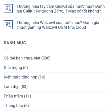
Không
nước
hiệu
có
Thương hiệu tay cầm GuliKit của nước nào? Đánh
25
nào?
bàn
bình
Đánh
phím
luận
Th6
giá GuliKit KingKong 2 Pro, 3 Max có tốt không?
giá
Kzzi
ở
Chilkey
của
Thương
Không
ND75
nước
hiệu
có
Thương hiệu Waizowl của nước nào? Đánh giá
24
có
nào?
Darmoshark
bình
tốt
Đánh
của
luận
Th6
chuột gaming Waizowl OGM Pro, Cloud
không?
giá
nước
ở
Kzzi
nào?
Thương
Không
K75
Đánh
hiệu
có
có
giá
tay
bình
DANH MỤC
tốt
chuột
cầm
luận
không?
Darmoshark
GuliKit
ở
có
của
Thương
tốt
nước
hiệu
không?
nào?
Waizowl
Có thể bạn chưa biết
(806)
Đánh
của
giá
nước
GuliKit
nào?
Giải mộng
(6)
KingKong
Đánh
2
giá
Pro,
chuột
Kiến thức tổng hợp
(16)
3
gaming
Max
Waizowl
có
OGM
Làm đẹp
(83)
tốt
Pro,
không?
Cloud
Phần mềm
(11)
Thông báo
(6)