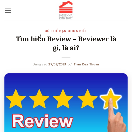
Bỏ
qua
nội
dung
CÓ THỂ BẠN CHƯA BIẾT
Tìm hiểu Review – Reviewer là
gì, là ai?
Đăng vào
27/09/2024
bởi
Trần Duy Thuận