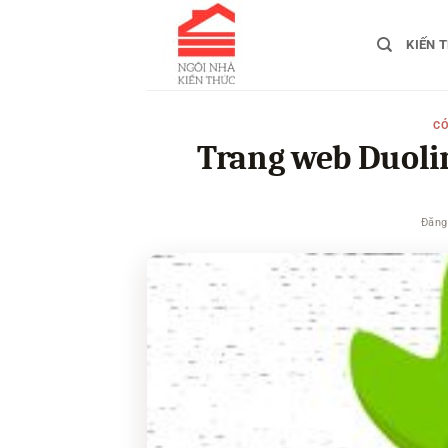
Bỏ
qua
KIẾN 
nội
dung
CÓ
Trang web Duolin
Đăng