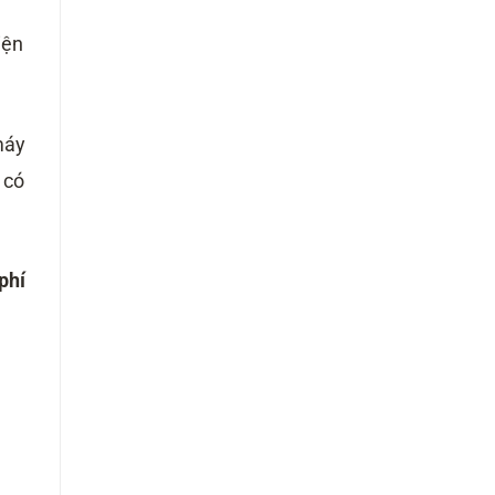
iện
máy
 có
phí