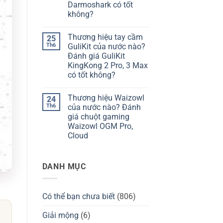
hiệu
giá
Darmoshark có tốt
bàn
Chilkey
không?
phím
ND75
Kzzi
có
Không
của
tốt
có
nước
không?
Thương hiệu tay cầm
25
bình
nào?
luận
Th6
GuliKit của nước nào?
Đánh
ở
giá
Đánh giá GuliKit
Thương
Kzzi
hiệu
KingKong 2 Pro, 3 Max
K75
Darmoshark
có
có tốt không?
của
tốt
nước
Không
không?
nào?
có
Đánh
Thương hiệu Waizowl
24
bình
giá
luận
Th6
của nước nào? Đánh
chuột
ở
Darmoshark
giá chuột gaming
Thương
có
hiệu
Waizowl OGM Pro,
tốt
tay
không?
Cloud
cầm
GuliKit
Không
của
có
nước
bình
nào?
DANH MỤC
luận
Đánh
ở
giá
Thương
GuliKit
hiệu
KingKong
Waizowl
2
Có thể bạn chưa biết
(806)
của
Pro,
nước
3
nào?
Giải mộng
(6)
Max
Đánh
có