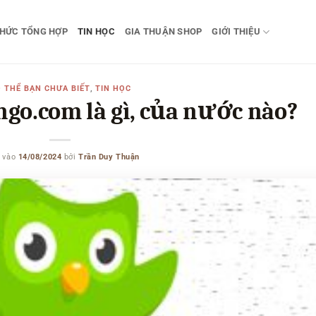
THỨC TỔNG HỢP
TIN HỌC
GIA THUẬN SHOP
GIỚI THIỆU
 THỂ BẠN CHƯA BIẾT
,
TIN HỌC
go.com là gì, của nước nào?
 vào
14/08/2024
bởi
Trần Duy Thuận