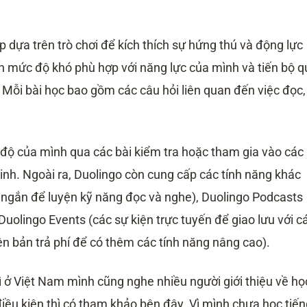
dựa trên trò chơi để kích thích sự hứng thú và động lực
n mức độ khó phù hợp với năng lực của mình và tiến bộ q
. Mỗi bài học bao gồm các câu hỏi liên quan đến việc đọc,
 độ của mình qua các bài kiểm tra hoặc tham gia vào các
inh. Ngoài ra, Duolingo còn cung cấp các tính năng khác
 ngắn để luyện kỹ năng đọc và nghe), Duolingo Podcasts
Duolingo Events (các sự kiện trực tuyến để giao lưu với c
ên bản trả phí để có thêm các tính năng nâng cao).
 ở Việt Nam mình cũng nghe nhiều người giới thiệu về họ
iều kiện thì có tham khảo bên đây. Vì mình chưa học tiến