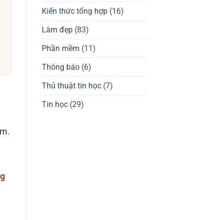
giá
tốt
chuột
Kiến thức tổng hợp
(16)
không?
gaming
Waizowl
OGM
Làm đẹp
(83)
Pro,
Cloud
Phần mềm
(11)
Thông báo
(6)
Thủ thuật tin học
(7)
Tin học
(29)
om.
ng