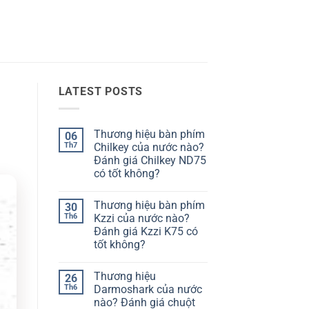
LATEST POSTS
Thương hiệu bàn phím
06
Th7
Chilkey của nước nào?
Đánh giá Chilkey ND75
có tốt không?
Không
có
Thương hiệu bàn phím
30
bình
luận
Th6
Kzzi của nước nào?
ở
Đánh giá Kzzi K75 có
Thương
hiệu
tốt không?
bàn
phím
Không
Chilkey
có
Thương hiệu
26
của
bình
nước
luận
Th6
Darmoshark của nước
ở
nào?
nào? Đánh giá chuột
Thương
Đánh