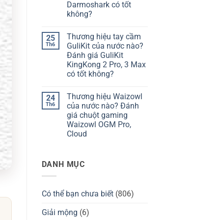
hiệu
giá
Darmoshark có tốt
bàn
Chilkey
không?
phím
ND75
Kzzi
có
Không
của
tốt
có
nước
không?
Thương hiệu tay cầm
25
bình
nào?
luận
Th6
GuliKit của nước nào?
Đánh
ở
giá
Đánh giá GuliKit
Thương
Kzzi
hiệu
KingKong 2 Pro, 3 Max
K75
Darmoshark
có
có tốt không?
của
tốt
nước
Không
không?
nào?
có
Đánh
Thương hiệu Waizowl
24
bình
giá
luận
Th6
của nước nào? Đánh
chuột
ở
Darmoshark
giá chuột gaming
Thương
có
hiệu
Waizowl OGM Pro,
tốt
tay
không?
Cloud
cầm
GuliKit
Không
của
có
nước
bình
nào?
DANH MỤC
luận
Đánh
ở
giá
Thương
GuliKit
hiệu
KingKong
Waizowl
2
Có thể bạn chưa biết
(806)
của
Pro,
nước
3
nào?
Giải mộng
(6)
Max
Đánh
có