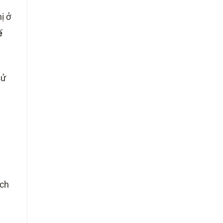
ị ở
ế
sử
ệch