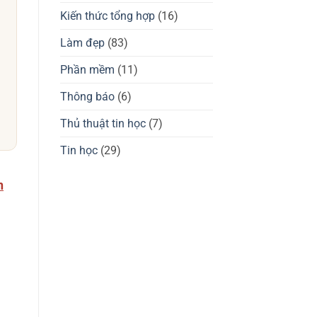
giá
tốt
chuột
Kiến thức tổng hợp
(16)
không?
gaming
Waizowl
OGM
Làm đẹp
(83)
Pro,
Cloud
Phần mềm
(11)
Thông báo
(6)
Thủ thuật tin học
(7)
Tin học
(29)
n