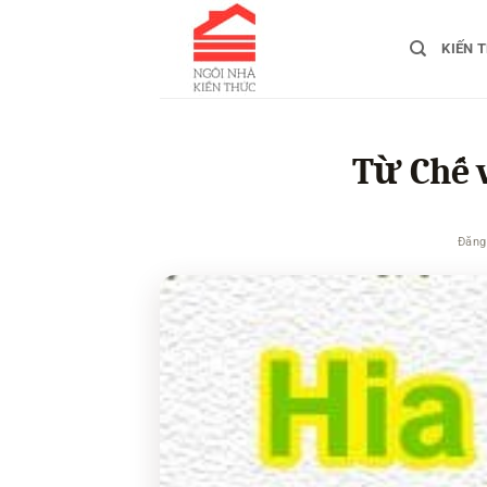
Bỏ
qua
KIẾN 
nội
dung
Từ Chế v
Đăng