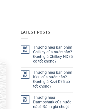
LATEST POSTS
Thương hiệu bàn phím
06
Th7
Chilkey của nước nào?
Đánh giá Chilkey ND75
có tốt không?
Không
có
Thương hiệu bàn phím
30
bình
luận
Th6
Kzzi của nước nào?
ở
Đánh giá Kzzi K75 có
Thương
hiệu
tốt không?
bàn
phím
Không
Chilkey
có
Thương hiệu
26
của
bình
nước
luận
Th6
Darmoshark của nước
ở
nào?
nào? Đánh giá chuột
Thương
Đánh