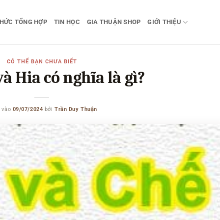
THỨC TỔNG HỢP
TIN HỌC
GIA THUẬN SHOP
GIỚI THIỆU
CÓ THỂ BẠN CHƯA BIẾT
à Hia có nghĩa là gì?
 vào
09/07/2024
bởi
Trần Duy Thuận