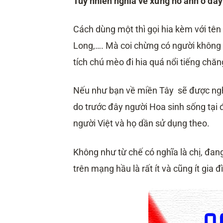
Tuy nhiên nghĩa về xưng hô anh ở đây 
Cách dùng một thì gọi hia kèm với tên
Long,…. Mà coi chừng có người không h
tích chú mèo đi hia quá nổi tiếng chăn
Nếu như bạn về miền Tây sẽ được ngh
do trước đây người Hoa sinh sống tại 
người Việt và họ dần sử dụng theo.
Không như từ chế có nghĩa là chị, đan
trên mạng hầu là rất ít và cũng ít gia 