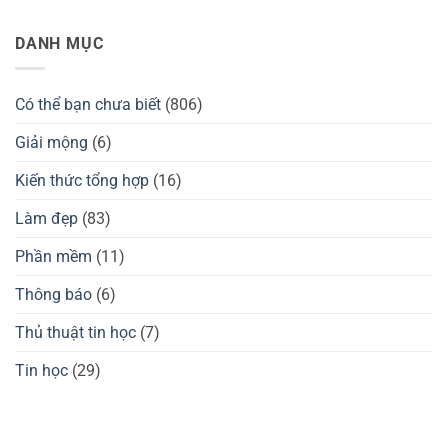
Kzzi
nào?
Thương
Không
K75
Đánh
hiệu
có
có
giá
tay
bình
DANH MỤC
tốt
chuột
cầm
luận
không?
Darmoshark
GuliKit
ở
có
của
Thương
tốt
nước
hiệu
không?
nào?
Waizowl
Có thể bạn chưa biết
(806)
Đánh
của
giá
nước
GuliKit
nào?
Giải mộng
(6)
KingKong
Đánh
2
giá
Pro,
chuột
Kiến thức tổng hợp
(16)
3
gaming
Max
Waizowl
có
OGM
Làm đẹp
(83)
tốt
Pro,
không?
Cloud
Phần mềm
(11)
Thông báo
(6)
Thủ thuật tin học
(7)
Tin học
(29)