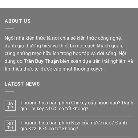
ABOUT US
Ngôi nhà kiến thức là nơi chia sẻ kiến thức công nghệ,
đánh giá thương hiệu và thiết bị một cách khách quan,
cùng những mẹo hữu ích trong học tập và đời sống. Nội
dung do
Trần Duy Thuận
biên soạn dựa trên trải nghiệm và
tìm hiểu thực tế, được cập nhật thường xuyên.
LATEST NEWS
Thương hiệu bàn phím Chilkey của nước nào? Đánh
06
Th7
giá Chilkey ND75 có tốt không?
Không
có
Thương hiệu bàn phím Kzzi của nước nào? Đánh
30
bình
luận
Th6
giá Kzzi K75 có tốt không?
ở
Thương
Không