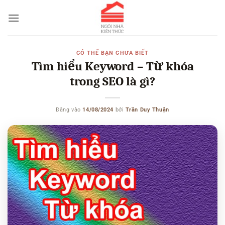
Bỏ
qua
nội
dung
CÓ THỂ BẠN CHƯA BIẾT
Tìm hiểu Keyword – Từ khóa
trong SEO là gì?
Đăng vào
14/08/2024
bởi
Trần Duy Thuận