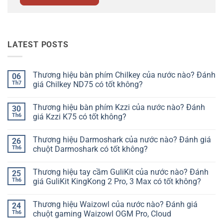
LATEST POSTS
Thương hiệu bàn phím Chilkey của nước nào? Đánh
06
Th7
giá Chilkey ND75 có tốt không?
Không
có
Thương hiệu bàn phím Kzzi của nước nào? Đánh
30
bình
luận
Th6
giá Kzzi K75 có tốt không?
ở
Thương
Không
hiệu
có
Thương hiệu Darmoshark của nước nào? Đánh giá
26
bàn
bình
phím
luận
Th6
chuột Darmoshark có tốt không?
Chilkey
ở
của
Thương
Không
nước
hiệu
có
Thương hiệu tay cầm GuliKit của nước nào? Đánh
25
nào?
bàn
bình
Đánh
phím
luận
Th6
giá GuliKit KingKong 2 Pro, 3 Max có tốt không?
giá
Kzzi
ở
Chilkey
của
Thương
Không
ND75
nước
hiệu
có
Thương hiệu Waizowl của nước nào? Đánh giá
24
có
nào?
Darmoshark
bình
tốt
Đánh
của
luận
Th6
chuột gaming Waizowl OGM Pro, Cloud
không?
giá
nước
ở