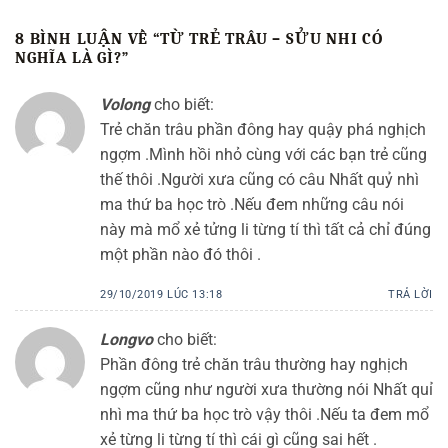
8 BÌNH LUẬN VỀ “
TỪ TRẺ TRÂU – SỬU NHI CÓ
NGHĨA LÀ GÌ?
”
Volong
cho biết:
Trẻ chăn trâu phần đông hay quậy phá nghịch
ngợm .Mình hồi nhỏ cùng với các bạn trẻ cũng
thế thôi .Người xưa cũng có câu Nhất quỷ nhì
ma thứ ba học trò .Nếu đem những câu nói
này mà mổ xẻ tửng li từng tí thì tất cả chỉ đúng
một phần nào đó thôi .
29/10/2019 LÚC 13:18
TRẢ LỜI
Longvo
cho biết:
Phần đông trẻ chăn trâu thường hay nghịch
ngợm cũng như người xưa thường nói Nhất quỉ
nhì ma thứ ba học trò vậy thôi .Nếu ta đem mổ
xẻ từng li từng tí thì cái gì cũng sai hết .