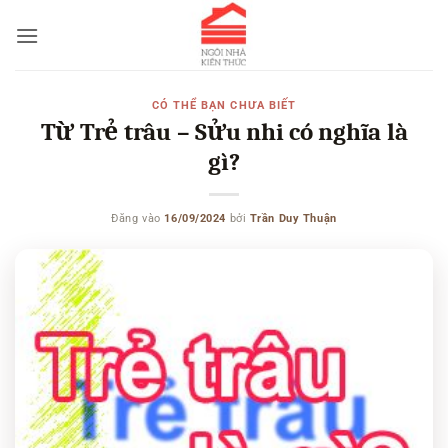
Bỏ
qua
nội
dung
CÓ THỂ BẠN CHƯA BIẾT
Từ Trẻ trâu – Sửu nhi có nghĩa là
gì?
Đăng vào
16/09/2024
bởi
Trần Duy Thuận