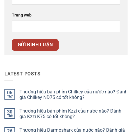
Trang web
LATEST POSTS
Thương hiệu bàn phím Chilkey của nước nào? Đánh
06
Th7
giá Chilkey ND75 có tốt không?
Không
có
Thương hiệu bàn phím Kzzi của nước nào? Đánh
30
bình
luận
Th6
giá Kzzi K75 có tốt không?
ở
Thương
Không
hiệu
có
Thương hiệu Darmoshark của nước nào? Đánh giá
26
bàn
bình