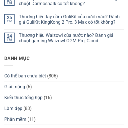
phím
luận
Th6
chuột Darmoshark có tốt không?
Chilkey
ở
của
Thương
Không
nước
hiệu
có
Thương hiệu tay cầm GuliKit của nước nào? Đánh
25
nào?
bàn
bình
Đánh
phím
luận
Th6
giá GuliKit KingKong 2 Pro, 3 Max có tốt không?
giá
Kzzi
ở
Chilkey
của
Thương
Không
ND75
nước
hiệu
có
Thương hiệu Waizowl của nước nào? Đánh giá
24
có
nào?
Darmoshark
bình
tốt
Đánh
của
luận
Th6
chuột gaming Waizowl OGM Pro, Cloud
không?
giá
nước
ở
Kzzi
nào?
Thương
Không
K75
Đánh
hiệu
có
có
giá
tay
bình
DANH MỤC
tốt
chuột
cầm
luận
không?
Darmoshark
GuliKit
ở
có
của
Thương
tốt
nước
hiệu
không?
nào?
Waizowl
Có thể bạn chưa biết
(806)
Đánh
của
giá
nước
GuliKit
nào?
Giải mộng
(6)
KingKong
Đánh
2
giá
Pro,
chuột
Kiến thức tổng hợp
(16)
3
gaming
Max
Waizowl
có
OGM
Làm đẹp
(83)
tốt
Pro,
không?
Cloud
Phần mềm
(11)