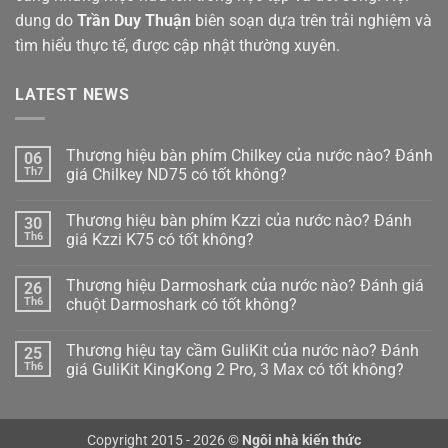
dung do
Trần Duy Thuận
biên soạn dựa trên trải nghiệm và
tìm hiểu thực tế, được cập nhật thường xuyên.
LATEST NEWS
Thương hiệu bàn phím Chilkey của nước nào? Đánh
06
Th7
giá Chilkey ND75 có tốt không?
Không
có
Thương hiệu bàn phím Kzzi của nước nào? Đánh
30
bình
luận
Th6
giá Kzzi K75 có tốt không?
ở
Thương
Không
hiệu
có
Thương hiệu Darmoshark của nước nào? Đánh giá
26
bàn
bình
phím
luận
Th6
chuột Darmoshark có tốt không?
Chilkey
ở
của
Thương
Không
nước
hiệu
có
Thương hiệu tay cầm GuliKit của nước nào? Đánh
25
nào?
bàn
bình
Đánh
phím
luận
Th6
giá GuliKit KingKong 2 Pro, 3 Max có tốt không?
giá
Kzzi
ở
Chilkey
của
Thương
Không
ND75
nước
hiệu
có
có
nào?
Darmoshark
bình
tốt
Đánh
của
luận
Copyright 2015 - 2026 ©
Ngôi nhà kiến thức
không?
giá
nước
ở