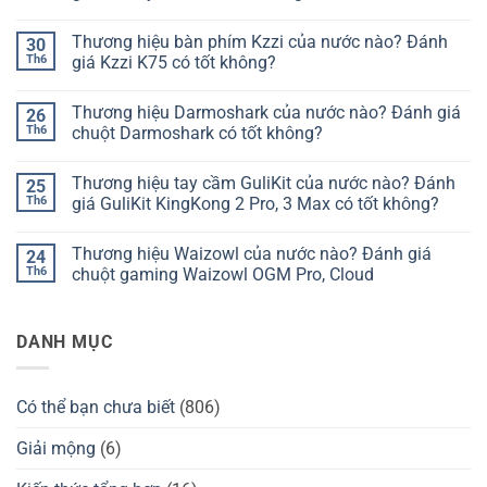
Không
có
Thương hiệu bàn phím Kzzi của nước nào? Đánh
30
bình
luận
Th6
giá Kzzi K75 có tốt không?
ở
Thương
Không
hiệu
có
Thương hiệu Darmoshark của nước nào? Đánh giá
26
bàn
bình
phím
luận
Th6
chuột Darmoshark có tốt không?
Chilkey
ở
của
Thương
Không
nước
hiệu
có
Thương hiệu tay cầm GuliKit của nước nào? Đánh
25
nào?
bàn
bình
Đánh
phím
luận
Th6
giá GuliKit KingKong 2 Pro, 3 Max có tốt không?
giá
Kzzi
ở
Chilkey
của
Thương
Không
ND75
nước
hiệu
có
Thương hiệu Waizowl của nước nào? Đánh giá
24
có
nào?
Darmoshark
bình
tốt
Đánh
của
luận
Th6
chuột gaming Waizowl OGM Pro, Cloud
không?
giá
nước
ở
Kzzi
nào?
Thương
Không
K75
Đánh
hiệu
có
có
giá
tay
bình
DANH MỤC
tốt
chuột
cầm
luận
không?
Darmoshark
GuliKit
ở
có
của
Thương
tốt
nước
hiệu
không?
nào?
Waizowl
Có thể bạn chưa biết
(806)
Đánh
của
giá
nước
GuliKit
nào?
Giải mộng
(6)
KingKong
Đánh
2
giá
Pro,
chuột