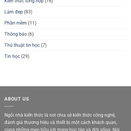
Kiến thức tổng hợp
(16)
3
gaming
Max
Waizowl
có
OGM
Làm đẹp
(83)
tốt
Pro,
không?
Cloud
Phần mềm
(11)
Thông báo
(6)
Thủ thuật tin học
(7)
Tin học
(29)
ABOUT US
Ngôi nhà kiến thức là nơi chia sẻ kiến thức công nghệ,
đánh giá thương hiệu và thiết bị một cách khách quan,
cùng những mẹo hữu ích trong học tập và đời sống. Nội