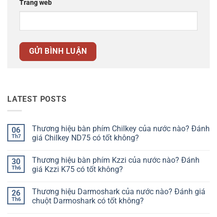
Trang web
LATEST POSTS
Thương hiệu bàn phím Chilkey của nước nào? Đánh
06
Th7
giá Chilkey ND75 có tốt không?
Không
có
Thương hiệu bàn phím Kzzi của nước nào? Đánh
30
bình
luận
Th6
giá Kzzi K75 có tốt không?
ở
Thương
Không
hiệu
có
Thương hiệu Darmoshark của nước nào? Đánh giá
26
bàn
bình
phím
luận
Th6
chuột Darmoshark có tốt không?
Chilkey
ở
của
Thương
Không
nước
hiệu