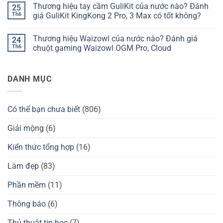
có
Thương hiệu tay cầm GuliKit của nước nào? Đánh
25
nào?
bàn
bình
Đánh
phím
luận
Th6
giá GuliKit KingKong 2 Pro, 3 Max có tốt không?
giá
Kzzi
ở
Chilkey
của
Thương
Không
ND75
nước
hiệu
có
Thương hiệu Waizowl của nước nào? Đánh giá
24
có
nào?
Darmoshark
bình
tốt
Đánh
của
luận
Th6
chuột gaming Waizowl OGM Pro, Cloud
không?
giá
nước
ở
Kzzi
nào?
Thương
Không
K75
Đánh
hiệu
có
có
giá
tay
bình
DANH MỤC
tốt
chuột
cầm
luận
không?
Darmoshark
GuliKit
ở
có
của
Thương
tốt
nước
hiệu
không?
nào?
Waizowl
Có thể bạn chưa biết
(806)
Đánh
của
giá
nước
GuliKit
nào?
Giải mộng
(6)
KingKong
Đánh
2
giá
Pro,
chuột
Kiến thức tổng hợp
(16)
3
gaming
Max
Waizowl
có
OGM
Làm đẹp
(83)
tốt
Pro,
không?
Cloud
Phần mềm
(11)
Thông báo
(6)
Thủ thuật tin học
(7)