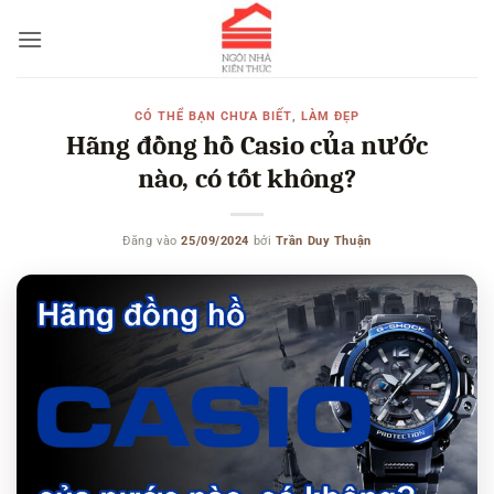
Bỏ
qua
nội
dung
CÓ THỂ BẠN CHƯA BIẾT
,
LÀM ĐẸP
Hãng đồng hồ Casio của nước
nào, có tốt không?
Đăng vào
25/09/2024
bởi
Trần Duy Thuận