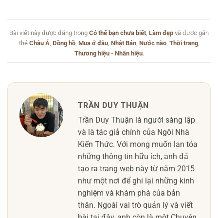
Bài viết này được đăng trong
Có thể bạn chưa biết
,
Làm đẹp
và được gắn
thẻ
Châu Á
,
Đồng hồ
,
Mua ở đâu
,
Nhật Bản
,
Nước nào
,
Thời trang
,
Thương hiệu - Nhãn hiệu
.
TRẦN DUY THUẬN
Trần Duy Thuận là người sáng lập
và là tác giả chính của Ngôi Nhà
Kiến Thức. Với mong muốn lan tỏa
những thông tin hữu ích, anh đã
tạo ra trang web này từ năm 2015
như một nơi để ghi lại những kinh
nghiệm và khám phá của bản
thân. Ngoài vai trò quản lý và viết
bài tại đây, anh còn là một Chuyên