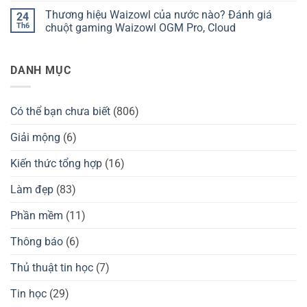
ND75
nước
hiệu
có
Thương hiệu Waizowl của nước nào? Đánh giá
24
có
nào?
Darmoshark
bình
tốt
Đánh
của
luận
Th6
chuột gaming Waizowl OGM Pro, Cloud
không?
giá
nước
ở
Kzzi
nào?
Thương
Không
K75
Đánh
hiệu
có
có
giá
tay
bình
DANH MỤC
tốt
chuột
cầm
luận
không?
Darmoshark
GuliKit
ở
có
của
Thương
tốt
nước
hiệu
không?
nào?
Waizowl
Có thể bạn chưa biết
(806)
Đánh
của
giá
nước
GuliKit
nào?
Giải mộng
(6)
KingKong
Đánh
2
giá
Pro,
chuột
Kiến thức tổng hợp
(16)
3
gaming
Max
Waizowl
có
OGM
Làm đẹp
(83)
tốt
Pro,
không?
Cloud
Phần mềm
(11)
Thông báo
(6)
Thủ thuật tin học
(7)
Tin học
(29)