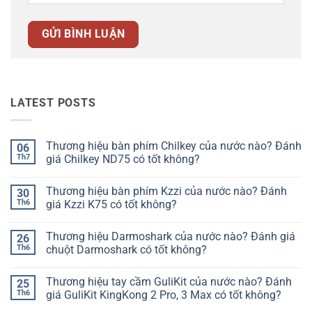
LATEST POSTS
Thương hiệu bàn phím Chilkey của nước nào? Đánh
06
Th7
giá Chilkey ND75 có tốt không?
Không
có
Thương hiệu bàn phím Kzzi của nước nào? Đánh
30
bình
luận
Th6
giá Kzzi K75 có tốt không?
ở
Thương
Không
hiệu
có
Thương hiệu Darmoshark của nước nào? Đánh giá
26
bàn
bình
phím
luận
Th6
chuột Darmoshark có tốt không?
Chilkey
ở
của
Thương
Không
nước
hiệu
có
Thương hiệu tay cầm GuliKit của nước nào? Đánh
25
nào?
bàn
bình
Đánh
phím
luận
Th6
giá GuliKit KingKong 2 Pro, 3 Max có tốt không?
giá
Kzzi
ở
Chilkey
của
Thương
Không