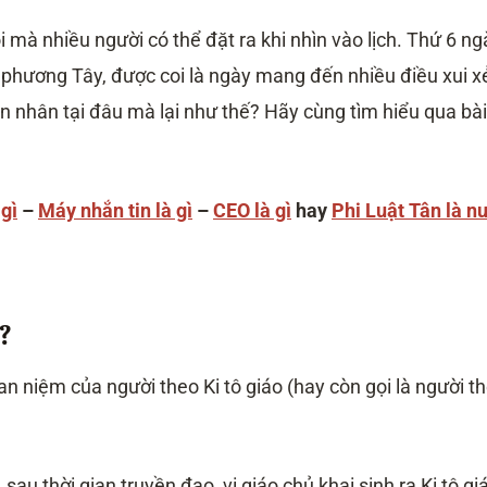
i mà nhiều người có thể đặt ra khi nhìn vào lịch. Thứ 6 ng
 phương Tây, được coi là ngày mang đến nhiều điều xui x
n nhân tại đâu mà lại như thế? Hãy cùng tìm hiểu qua bài
gì
–
Máy nhắn tin là gì
–
CEO là gì
hay
Phi Luật Tân là n
?
n niệm của người theo Ki tô giáo (hay còn gọi là người t
 sau thời gian truyền đạo, vị giáo chủ khai sinh ra Ki tô gi