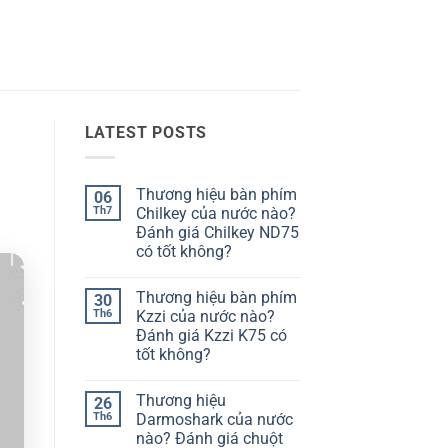
LATEST POSTS
Thương hiệu bàn phím
06
Th7
Chilkey của nước nào?
Đánh giá Chilkey ND75
có tốt không?
Không
có
Thương hiệu bàn phím
30
bình
luận
Th6
Kzzi của nước nào?
ở
Đánh giá Kzzi K75 có
Thương
hiệu
tốt không?
bàn
phím
Không
Chilkey
có
Thương hiệu
26
của
bình
nước
luận
Th6
Darmoshark của nước
ở
nào?
nào? Đánh giá chuột
Thương
Đánh