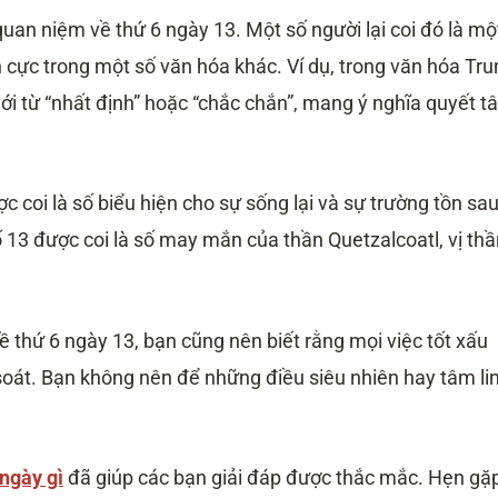
quan niệm về thứ 6 ngày 13. Một số người lại coi đó là mộ
h cực trong một số văn hóa khác. Ví dụ, trong văn hóa Tr
ới từ “nhất định” hoặc “chắc chắn”, mang ý nghĩa quyết t
c coi là số biểu hiện cho sự sống lại và sự trường tồn sa
ố 13 được coi là số may mắn của thần Quetzalcoatl, vị th
 thứ 6 ngày 13, bạn cũng nên biết rằng mọi việc tốt xấu
soát. Bạn không nên để những điều siêu nhiên hay tâm li
 ngày gì
đã giúp các bạn giải đáp được thắc mắc. Hẹn gặ