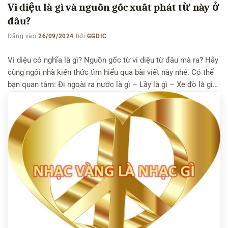
Vi diệu là gì và nguồn gốc xuất phát từ này ở
đâu?
Đăng vào
26/09/2024
bởi
GGDIC
Vi diệu có nghĩa là gì? Nguồn gốc từ vi diệu từ đâu mà ra? Hãy
cùng ngôi nhà kiến thức tìm hiểu qua bài viết này nhé. Có thể
bạn quan tâm: Đi ngoài ra nước là gì – Lầy là gì – Xe đò là gì
Vi diệu là gì? Vi diệu” (微妙) […]