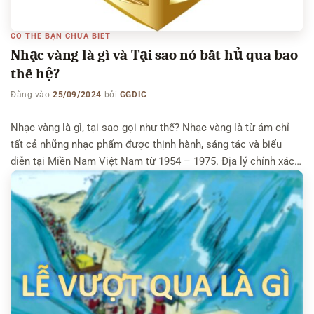
CÓ THỂ BẠN CHƯA BIẾT
Nhạc vàng là gì và Tại sao nó bất hủ qua bao
thế hệ?
Đăng vào
25/09/2024
bởi
GGDIC
Nhạc vàng là gì, tại sao gọi như thế? Nhạc vàng là từ ám chỉ
tất cả những nhạc phẩm được thịnh hành, sáng tác và biểu
diễn tại Miền Nam Việt Nam từ 1954 – 1975. Địa lý chính xác
là từ sông Bến Hải tại Quảng Trị tới mũi Cà Mau. (Tức là […]