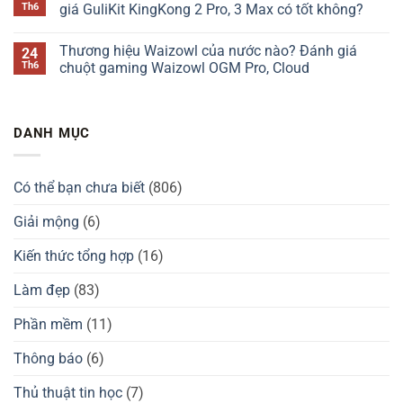
Đánh
phím
luận
Th6
giá GuliKit KingKong 2 Pro, 3 Max có tốt không?
giá
Kzzi
ở
Chilkey
của
Thương
Không
ND75
nước
hiệu
có
Thương hiệu Waizowl của nước nào? Đánh giá
24
có
nào?
Darmoshark
bình
tốt
Đánh
của
luận
Th6
chuột gaming Waizowl OGM Pro, Cloud
không?
giá
nước
ở
Kzzi
nào?
Thương
Không
K75
Đánh
hiệu
có
có
giá
tay
bình
tốt
chuột
cầm
luận
DANH MỤC
không?
Darmoshark
GuliKit
ở
có
của
Thương
tốt
nước
hiệu
không?
nào?
Waizowl
Đánh
của
Có thể bạn chưa biết
(806)
giá
nước
GuliKit
nào?
KingKong
Đánh
Giải mộng
(6)
2
giá
Pro,
chuột
3
gaming
Kiến thức tổng hợp
(16)
Max
Waizowl
có
OGM
tốt
Pro,
Làm đẹp
(83)
không?
Cloud
Phần mềm
(11)
Thông báo
(6)
Thủ thuật tin học
(7)