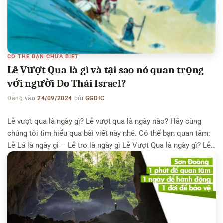
CÓ THỂ BẠN CHƯA BIẾT
Lễ Vượt Qua là gì và tại sao nó quan trọng
với người Do Thái Israel?
Đăng vào
24/09/2024
bởi
GGDIC
Lễ vượt qua là ngày gì? Lễ vượt qua là ngày nào? Hãy cùng
chúng tôi tìm hiểu qua bài viết này nhé. Có thể bạn quan tâm:
Lễ Lá là ngày gì – Lễ tro là ngày gì Lễ Vượt Qua là ngày gì? Lễ
Vượt Qua là kỷ niệm ngày dân Do Thái hay […]