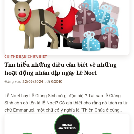
CÓ THỂ BẠN CHƯA BIẾT
Tìm hiểu những điều cần biết về những
hoạt động nhân dịp ngày Lễ Noel
Đăng vào
22/09/2024
bởi
GGDIC
Lễ Noel hay Lễ Giáng Sinh có gì đặc biệt? Tại sao lễ Giáng
Sinh còn có tên là lễ Noel? Có giả thiết cho rằng nó tách ra từ
chữ Emmanuel, một chữ có ý nghĩa là “Thiên Chúa ở cùng
chúng ta”. Có thể bạn quan tâm: Những hoạt động mừng Lễ
Phục Sinh […]