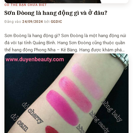
CÓ THỂ BẠN CHƯA BIẾT
Sơn Đòong là hang động gì và ở đâu?
Đăng vào
24/09/2024
bởi
GGDIC
Sơn Đoòng là hang động gì? Sơn Đoòng là một hang động núi
đá vôi tại tỉnh Quảng Bình. Hang Sơn Đoòng cũng thuộc quần
thể hang động Phong Nha – Kẻ Bàng. Hang được khám phá
vào năm 2010 và được ghi nhận là hang động dài nhất và lớn
nhất thế giới. Có […]