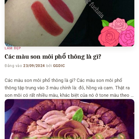
LÀM ĐẸP
Các màu son môi phổ thông là gì?
Đăng vào
23/09/2024
bởi
GGDIC
Các màu son môi phổ thông là gì? Các màu son môi phổ
thông tập trung vào 3 màu chính là: đỏ, hồng và cam. Thật ra
son môi có rất nhiều màu, khác biệt của nó ở tone màu theo 3
màu cơ bản trên. Dưới con mắt của quý ông, có thể khó […]