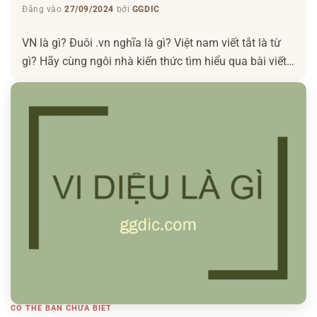
Đăng vào
27/09/2024
bởi
GGDIC
VN là gì? Đuôi .vn nghĩa là gì? Việt nam viết tắt là từ
gì? Hãy cùng ngôi nhà kiến thức tìm hiểu qua bài viết
này nhé. Có thể bạn quan tâm: Ngôn tình là gì – CPN
là gì – Lễ phục sinh là gì – Fix là gì VN là gì, là viết tắt
của từ gì? […]
CÓ THỂ BẠN CHƯA BIẾT