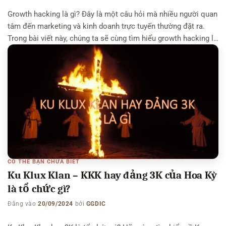
Growth hacking là gì? Đây là một câu hỏi mà nhiều người quan
tâm đến marketing và kinh doanh trực tuyến thường đặt ra.
Trong bài viết này, chúng ta sẽ cùng tìm hiểu growth hacking là
gì, những đặc điểm và lợi ích của nó, cũng như một số ví dụ
nổi bật về […]
CÓ THỂ BẠN CHƯA BIẾT
Ku Klux Klan – KKK hay đảng 3K của Hoa Kỳ
là tổ chức gì?
Đăng vào
20/09/2024
bởi
GGDIC