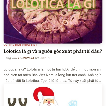
CÓ THỂ BẠN CHƯA BIẾT
Lolotica là gì và nguồn gốc xuất phát từ đâu?
Đăng vào
23/09/2024
bởi
GGDIC
Lolotica là gì? Lolotica là một từ hài hước để chỉ một món ăn
phổ biến tại miền Bắc Việt Nam là lòng lợn tiết canh. Anh ngữ
hóa thì viết là Lolotica, đọc là lô lô ti ca. Từ này xuất phát từ
một phim hài có sự góp mặt của diễn viên Phạm […]