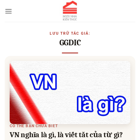
Bỏ
qua
nội
dung
LƯU TRỮ TÁC GIẢ:
GGDIC
CÓ THỂ BẠN CHƯA BIẾT
VN nghĩa là gì, là viết tắt của từ gì?