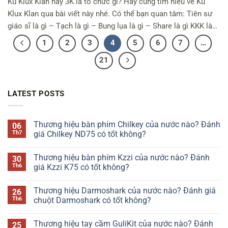
Ku Klux Klan hay 3K là tổ chức gì? Hãy cùng tìm hiểu về Ku
Klux Klan qua bài viết này nhé. Có thể bạn quan tâm: Tiên sư
giáo sĩ là gì – Tạch là gì – Bung lụa là gì – Share là gì KKK là
gì? KKK – Ku Klux Klan hay còn gọi là đảng 3K là […]
1
2
3
4
5
6
7
…
21
LATEST POSTS
Thương hiệu bàn phím Chilkey của nước nào? Đánh
06
Th7
giá Chilkey ND75 có tốt không?
Không
có
Thương hiệu bàn phím Kzzi của nước nào? Đánh
30
bình
luận
Th6
giá Kzzi K75 có tốt không?
ở
Thương
Không
hiệu
có
Thương hiệu Darmoshark của nước nào? Đánh giá
26
bàn
bình
phím
luận
Th6
chuột Darmoshark có tốt không?
Chilkey
ở
của
Thương
Không
nước
hiệu
có
Thương hiệu tay cầm GuliKit của nước nào? Đánh
25
nào?
bàn
bình