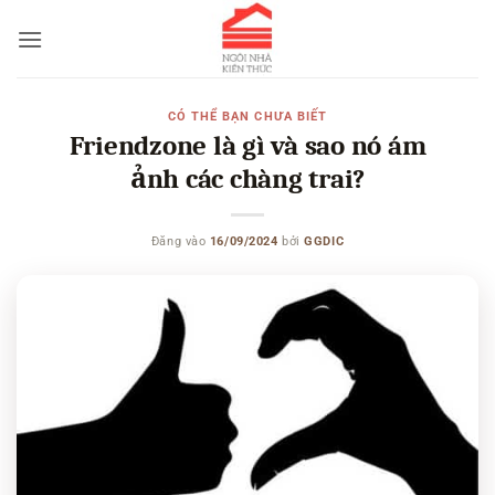
Bỏ
qua
nội
dung
CÓ THỂ BẠN CHƯA BIẾT
Friendzone là gì và sao nó ám
ảnh các chàng trai?
Đăng vào
16/09/2024
bởi
GGDIC