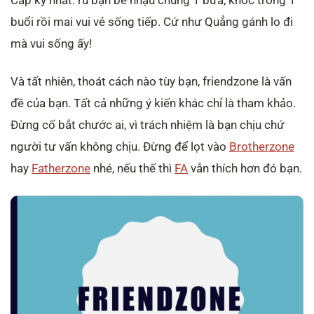
Cấp kỳ nhất: rủ bạn bè nhậu chung 1 bữa, khóc trong 1
buổi rồi mai vui vẻ sống tiếp. Cứ như Quẳng gánh lo đi
mà vui sống ấy!
Và tất nhiên, thoát cách nào tùy bạn, friendzone là vấn
đề của bạn. Tất cả những ý kiến khác chỉ là tham khảo.
Đừng cố bắt chước ai, vì trách nhiệm là bạn chịu chứ
người tư vấn không chịu. Đừng để lọt vào
Brotherzone
hay
Fatherzone
nhé, nếu thế thì
FA
vẫn thích hơn đó bạn.