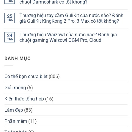
phím
luận
Th6
chuột Darmoshark có tốt không?
Chilkey
ở
của
Thương
Không
nước
hiệu
có
Thương hiệu tay cầm GuliKit của nước nào? Đánh
25
nào?
bàn
bình
Đánh
phím
luận
Th6
giá GuliKit KingKong 2 Pro, 3 Max có tốt không?
giá
Kzzi
ở
Chilkey
của
Thương
Không
ND75
nước
hiệu
có
Thương hiệu Waizowl của nước nào? Đánh giá
24
có
nào?
Darmoshark
bình
tốt
Đánh
của
luận
Th6
chuột gaming Waizowl OGM Pro, Cloud
không?
giá
nước
ở
Kzzi
nào?
Thương
Không
K75
Đánh
hiệu
có
có
giá
tay
bình
DANH MỤC
tốt
chuột
cầm
luận
không?
Darmoshark
GuliKit
ở
có
của
Thương
tốt
nước
hiệu
không?
nào?
Waizowl
Có thể bạn chưa biết
(806)
Đánh
của
giá
nước
GuliKit
nào?
Giải mộng
(6)
KingKong
Đánh
2
giá
Pro,
chuột
Kiến thức tổng hợp
(16)
3
gaming
Max
Waizowl
có
OGM
Làm đẹp
(83)
tốt
Pro,
không?
Cloud
Phần mềm
(11)