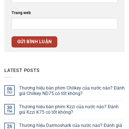
Trang web
LATEST POSTS
Thương hiệu bàn phím Chilkey của nước nào? Đánh
06
Th7
giá Chilkey ND75 có tốt không?
Không
có
Thương hiệu bàn phím Kzzi của nước nào? Đánh
30
bình
luận
Th6
giá Kzzi K75 có tốt không?
ở
Thương
Không
hiệu
có
Thương hiệu Darmoshark của nước nào? Đánh giá
26
bàn
bình